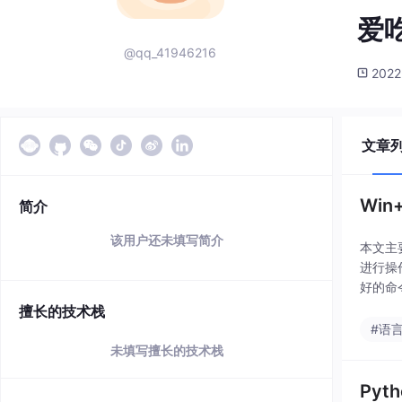
爱
@qq_41946216
2022
文章
Win
简介
该用户还未填写简介
本文主要
进行操
好的命
擅长的技术栈
#语
未填写擅长的技术栈
Pyt