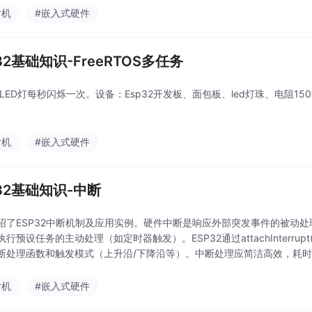
片机
#嵌入式硬件
32基础知识-FreeRTOS多任务
LED灯每秒闪烁一次。设备：Esp32开发板、面包板、led灯珠、电阻150欧实现代码
片机
#嵌入式硬件
P32基础知识-中断
绍了ESP32中断机制及应用实例。硬件中断是响应外部突发事件的被动
行预设任务的主动处理（如定时器触发）。ESP32通过attachInterru
断处理函数和触发模式（上升沿/下降沿等）。中断处理应简洁高效，耗
具体案例：通过23号引脚按钮控制2号引脚的LED灯，利用下降沿中断实现
片机
#嵌入式硬件