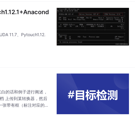
.12.1+Anacond
7、Pytouch1.12.
较直白的话和例子进行阐述，
文档 上传到某转换器，然后
一张带有框（标注对应的物
模型就相当于 word到p