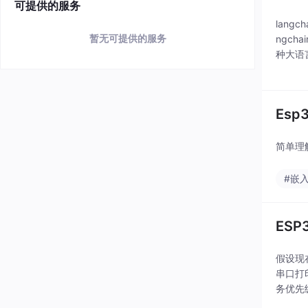
可提供的服务
lan
暂无可提供的服务
ngc
种大语
有ll
Es
简单理
#嵌
ES
假设现
串口打
务优先
中的代