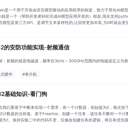
gchain是一个用于开发由语言模型驱动的应用程序的框架，致力于简化AI模
hain就是一个（帮助开发者轻松完成AI模型应用开发的）框架,现在支持pyth
言模型及第三方API。是调节文本多样性的,让回答更加丰富,为0时就会更
m的思维回答(可能会胡编乱造)就是回答内容了,回答的一个字典包含了que
p32的安防功能实现-射频通信
解：射频的就是电磁波，频率在3kHz～300GHz范围内的电磁波定义为
入式硬件
#单片机
P32基础知识-看门狗
在我们要基于中断来实现一个需求，有一个计数器，初始值为0，每次按
印计数器的当前值。基于Freertos，创建一个任务，该任务不断对一个
级为1。保持实验二中的代码不变，仅修改创建任务的逻辑，将任务优先级
码不变，仅修改任务逻辑，每次计数器+1后，