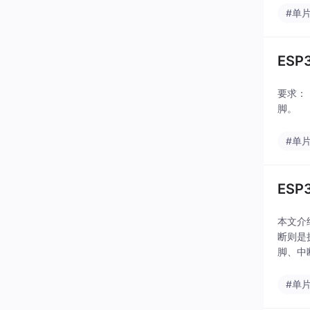
#单
ESP
要求： 
脚。
#单
ES
本文介
断则是执
脚、中
提供了
#单