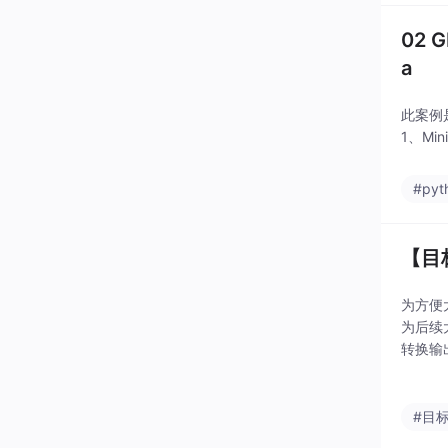
02 
a
此案例是
1、Min
#pyt
【目
为方便
为后续
转换输
体）的
#目