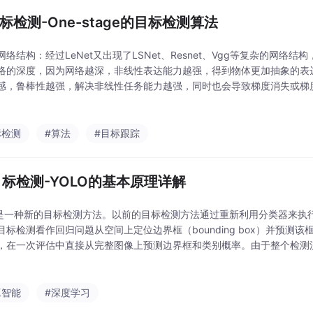
目标检测-One-stage的目标检测算法
网络结构：经过LeNet又出现了LSNet、Resnet、Vgg等复杂的网络
络的深度，因为网络越深，非线性表达能力越强，得到物体更加抽象的表
感，鲁棒性越强，解决非线性任务能力越强，同时也会导致梯度消失或梯度弥
行深度特征的提取（主干神经网络）------对目标的位置进行定位和分类，On
标检测
#算法
#目标跟踪
 目标检测-YOLO的基本原理详解
O是一种新的目标检测方法。以前的目标检测方法通过重新利用分类器来执
目标检测看作回归问题从空间上定位边界框（bounding box）并预测
，在一次评估中直接从完整图像上预测边界框和类别概率。由于整个检测
对检测性能进行端到端的优化。
工智能
#深度学习