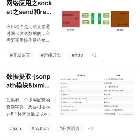
网络应用之sock
et之send和rec
v原理剖析
应用程序是无法直接通
过网卡发送数据的，它
需要调用操作系统接
口，也就是说，应用程
序把发送的数据先写入
#开发语言
#运维开发
#http
+2
到。规定了浏览器和 W
eb 服务器通信数据的格
式，也就是说浏览器和
数据提取-jsonp
web服务器通信需要使
ath模块&lxml模
用http协议。传输 HTT
块
P 协议格式的数据是基
如果有一个多层嵌套的
于 TCP 传输协议的，发
复杂字典，想要根据ke
送数据之前需要先建立
y和下标来批量提取valu
连接。不管是recv还是s
e，这是比较困难的。接
end都不是直接接收到
下来我们就来了解一下x
#json
#python
#开发语言
+2
对方的数据和发送数据
path helper插件，它可
到对方，HTTP 协议设