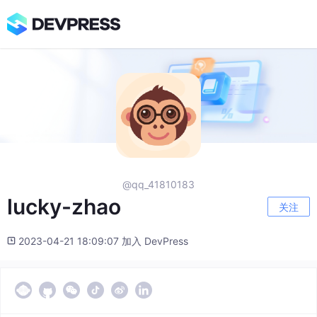
@qq_41810183
lucky-zhao
关注
2023-04-21 18:09:07 加入 DevPress