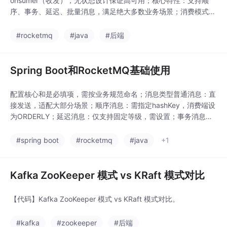
onsumer（收发），无状态设计保证高可用；核心特性：支持顺
序、事务、延迟、批量消息，满足绝大多数业务场景；消费模式：
推模式（90%场景）简单高效，拉模式适用于批处理/精准控制；
生产准则：必须保证消费幂等、合理设置重试次数、监控消息堆
#rocketmq
#java
#后端
积；避坑重点：顺序消息阻塞风险、事务消息回查幂等、批量消息
大小限制。推荐使用：
Spring Boot和RocketMQ基础使用
配置核心和是必填项，需按业务规范命名；消息类型普通消息：直
接发送，适配大部分场景；顺序消息：需指定hashKey，消费端设
为ORDERLY；延迟消息：仅支持固定等级，需设置；事务消息：
需实现，处理本地事务和回查；批量消息：需保证同Topic/Tag，
消费端实现；生产规范：消息 Key 必设、消费幂等必做、重试次
#spring boot
#rocketmq
#java
+1
数合理配置。
Kafka ZooKeeper 模式 vs KRaft 模式对比
【代码】Kafka ZooKeeper 模式 vs KRaft 模式对比。
#kafka
#zookeeper
#后端