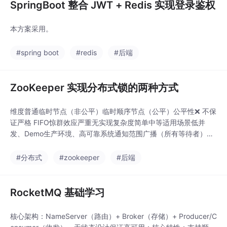
SpringBoot 整合 JWT + Redis 实现登录鉴权
本方案采用。
#spring boot
#redis
#后端
ZooKeeper 实现分布式锁的两种方式
维度普通临时节点（非公平）临时顺序节点（公平）公平性❌ 不保
证严格 FIFO惊群效应严重无实现复杂度简单中等适用场景低并
发、Demo生产环境、高可靠系统通知范围广播（所有等待者）单
播（仅下一个）推荐程度⭐⭐⭐⭐⭐⭐结论：生产环境应优先采用基
于临时顺序节点的公平锁实现。临时顺序节点 + Watcher 监听前
#分布式
#zookeeper
#后端
驱；公平锁（顺序节点）是生产环境唯一推荐方案，有效避免惊群
效应；不要直接使用原生 ZK AP
RocketMQ 基础学习
核心架构：NameServer（路由）+ Broker（存储）+ Producer/C