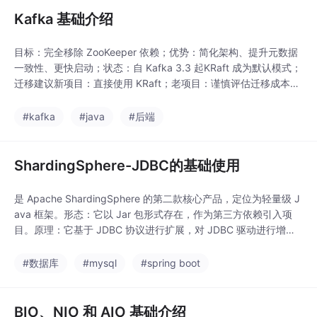
Kafka 基础介绍
目标：完全移除 ZooKeeper 依赖；优势：简化架构、提升元数据
一致性、更快启动；状态：自 Kafka 3.3 起KRaft 成为默认模式；
迁移建议新项目：直接使用 KRaft；老项目：谨慎评估迁移成本，
可长期运行 ZK 模式。核心模型：Topic（逻辑）→ Partition（物
理）→ Leader/Follower（高可用）；可靠性基石acks=all+ 多副
#kafka
#java
#后端
本 + 手动提交 offset
ShardingSphere-JDBC的基础使用
是 Apache ShardingSphere 的第二款核心产品，定位为轻量级 J
ava 框架。形态：它以 Jar 包形式存在，作为第三方依赖引入项
目。原理：它基于 JDBC 协议进行扩展，对 JDBC 驱动进行增
强。在 Java 的 JDBC 层提供额外服务，以插件化的形式存在。核
心能力：它将数据库视为一个逻辑整体，应用层只需面向逻辑库和
#数据库
#mysql
#spring boot
逻辑表进行开发。ShardingSphere-JDBC 负
BIO、NIO 和 AIO 基础介绍