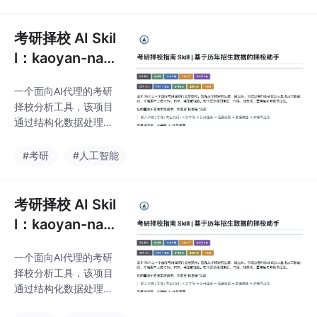
动检索院校官网数据、
校验数据质量（来源/时
效性）、分析缩招/推免
考研择校 AI Skil
挤压等风险信号，并生
l：kaoyan-navi
成冲稳保建议。工具强
gator-skill
调数据可审计性，提供
一个面向AI代理的考研
证据分级和置信度评
择校分析工具，该项目
估，而非简单预测。开
通过结构化数据处理解
发者可通过CSV导入数
决择校信息碎片化问
据或使用检索计划生成
题。核心功能包括：自
#考研
#人工智能
功能，支持Codex等AI
动检索院校官网数据、
平台调用。项目结构清
校验数据质量（来源/时
晰，包含数据校验脚
效性）、分析缩招/推免
考研择校 AI Skil
本、示例文件和开发文
挤压等风险信号，并生
档，既适合考
l：kaoyan-navi
成冲稳保建议。工具强
gator-skill
调数据可审计性，提供
一个面向AI代理的考研
证据分级和置信度评
择校分析工具，该项目
估，而非简单预测。开
通过结构化数据处理解
发者可通过CSV导入数
决择校信息碎片化问
据或使用检索计划生成