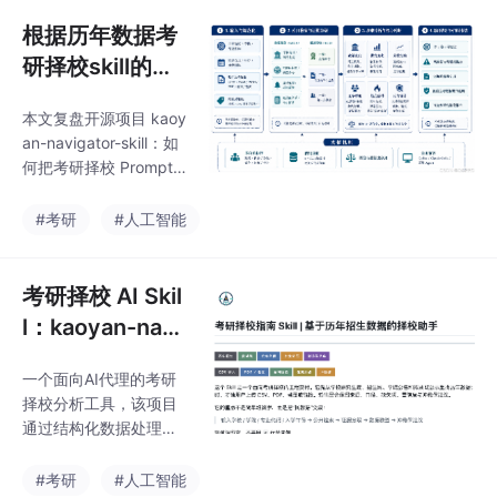
用的性能指标。我们强
调了在评估模型时，需
根据历年数据考
要综合考虑数据集的类
研择校skill的设
别平衡、验证集的使用
计和实现
以及与实际业务场景的
本文复盘开源项目 kaoy
结合等因素。绘制损失
an-navigator-skill：如
函数和准确率曲线：我
何把考研择校 Prompt
们展示了如何使用 mat
拆成 Codex Skill，用 S
plotlib 库绘制训练过程
KILL.md、reference
#考研
#人工智能
中的损失函数和准确率
s/、scripts/ 管理复试
曲线，并通过设置横坐
线、统考名额、推免和
标范围实现集中于后部
拟录取名单分析流程。
考研择校 AI Skil
分的效果。数据科学代
码实
l：kaoyan-navi
gator-skill
一个面向AI代理的考研
择校分析工具，该项目
通过结构化数据处理解
决择校信息碎片化问
题。核心功能包括：自
#考研
#人工智能