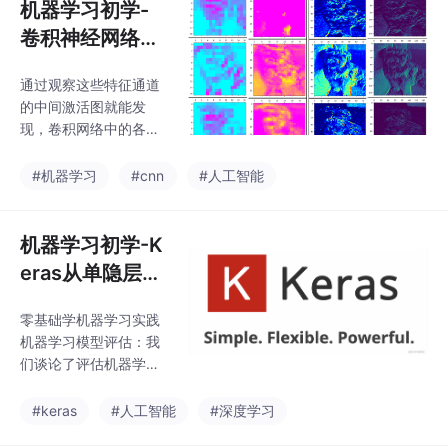
机器学习初学-
卷积神经网络识
别StanfordDog
通过观察这些特征通道
sDataset狗狗图
的中间激活图就能发
像
现，卷积网络中的各个
通道并不是漫无目地进
行特征提取，而是各负
#机器学习
#cnn
#人工智能
其责，忽略不相关的噪
声信息，专门聚焦于自
己所负责的那部分特
机器学习初学-K
征，激活各个特征点。
eras从单隐层神
这些特征点（也就是小
经网络到深度神
模式）进行组合，就实
零基础学机器学习实践
经网络预测客户
现了高效率的图像识
机器学习模型评估：我
别。
流失率
们谈论了评估机器学习
模型性能的重要性，并
提到了准确率、精确
#keras
#人工智能
#深度学习
率、召回率、F1 值等常