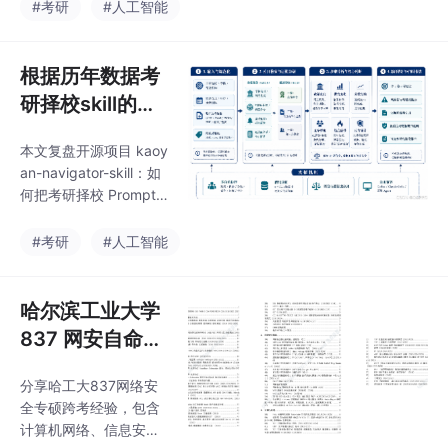
题。核心功能包括：自
#考研
#人工智能
功能，支持Codex等AI
动检索院校官网数据、
平台调用。项目结构清
校验数据质量（来源/时
晰，包含数据校验脚
效性）、分析缩招/推免
根据历年数据考
本、示例文件和开发文
挤压等风险信号，并生
档，既适合考
研择校skill的设
成冲稳保建议。工具强
计和实现
调数据可审计性，提供
本文复盘开源项目 kaoy
证据分级和置信度评
an-navigator-skill：如
估，而非简单预测。开
何把考研择校 Prompt
发者可通过CSV导入数
拆成 Codex Skill，用 S
据或使用检索计划生成
KILL.md、reference
#考研
#人工智能
功能，支持Codex等AI
s/、scripts/ 管理复试
平台调用。项目结构清
线、统考名额、推免和
晰，包含数据校验脚
拟录取名单分析流程。
哈尔滨工业大学
本、示例文件和开发文
档，既适合考
837 网安自命题
开源资料+笔记
分享哈工大837网络安
+经验贴
全专硕跨考经验，包含
计算机网络、信息安全