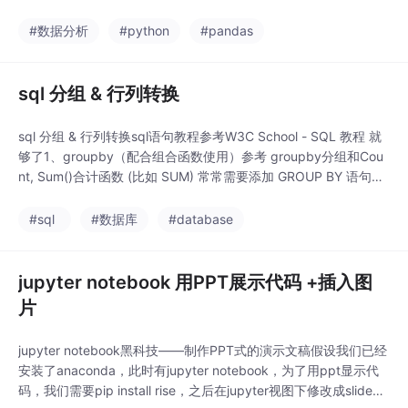
素重排7）删除元素1.2 DataFrame数据框1）定义DataFrame，并
修改index2）按列名，行索引，行与列访问3）修改列名，行索引
#数据分析
#python
#pandas
4）按行索引，列名删除5）增加行，列6） Dataf
sql 分组 & 行列转换
sql 分组 & 行列转换sql语句教程参考W3C School - SQL 教程 就
够了1、groupby（配合组合函数使用）参考 groupby分组和Cou
nt, Sum()合计函数 (比如 SUM) 常常需要添加 GROUP BY 语句，
根据一个或多个列对结果集进行分组SELECT column_name, agg
regate_function(column_name)FROM ta
#sql
#数据库
#database
jupyter notebook 用PPT展示代码 +插入图
片
jupyter notebook黑科技——制作PPT式的演示文稿假设我们已经
安装了anaconda，此时有jupyter notebook，为了用ppt显示代
码，我们需要pip install rise，之后在jupyter视图下修改成slide模