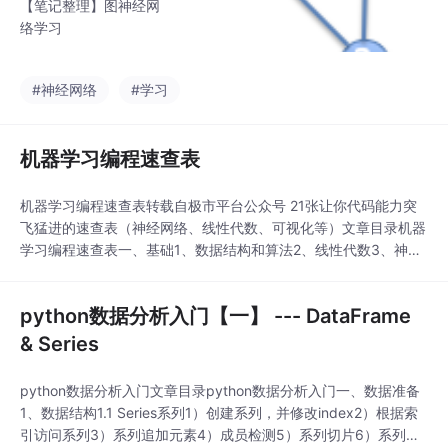
【笔记整理】图神经网
络学习
#神经网络
#学习
机器学习编程速查表
机器学习编程速查表转载自极市平台公众号 21张让你代码能力突
飞猛进的速查表（神经网络、线性代数、可视化等）文章目录机器
学习编程速查表一、基础1、数据结构和算法2、线性代数3、神经
网络4、python基础二、数据保存与操作1、Pandas2、Numpy
3、pyspark三、画图1、Matplotlib2、ggplot23、bokeh四、机
python数据分析入门【一】 --- DataFrame
器学习1、Sklearn2、Keras3、Tensorflow
& Series
python数据分析入门文章目录python数据分析入门一、数据准备
1、数据结构1.1 Series系列1）创建系列，并修改index2）根据索
引访问系列3）系列追加元素4）成员检测5）系列切片6）系列元