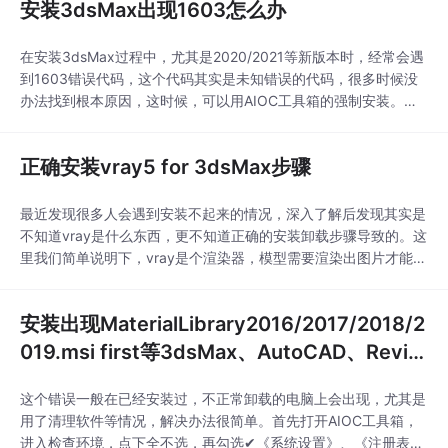
安装3dsMax出现1603怎么办
在安装3dsMax过程中，尤其是2020/2021等新版本时，经常会遇
到1603错误代码，这个代码其实是未知错误的代码，很多时候没
办法找到根本原因，这时候，可以用AIOC工具箱的强制安装。注
意：强制安装前一定要检查环境，并且确保检查完成没有错误，检
查结果可以到主菜单消息窗口查看，检查过程中根据每台机器实际
正确安装vray5 for 3dsMax步骤
情况不同，检查时间也不会不同，一定要耐心等待检查完成。首先
打开AIOC工具箱，进入基础功能，点
最近发现很多人会遇到安装不起来的情况，深入了解后发现其实是
不知道vray是什么东西，更不知道正确的安装卸载步骤导致的。这
里我们简单说明下，vray是个渲染器，模型需要渲染出图片才能保
存，而vray就是其中一种方式。由于vray都是英文，很多人不会
看，或者基础的单词都不认识，所以会造成非常难装的错觉，其实
安装出现MaterialLibrary2016/2017/2018/2
只要正确理解很多问题都能顺利解决的。安装首先打开vray管理器
点击“安装”按钮第一个按钮选择正确
019.msi first等3dsMax、AutoCAD、Revi
t、Maya错误怎么办
这个错误一般在已经安装过，不正常卸载的电脑上会出现，尤其是
用了清理软件等情况，解决办法很简单。首先打开AIOC工具箱，
进入检查环境，点下全不选，再勾选✔《系统设置》、《注册表及