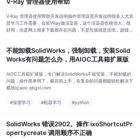
V-Ray 管理器使用帮助
V-Ray 管理器使用帮助开发说明插件管理设置开发说明很多人尤其
是学习工作需要，会装VRay做渲染器，这个渲染器也很强大，很
好用，但是网上很多下载都存在问题，不是垃圾就是流氓，超级麻
烦。并且当VRay出问题的时候卸载也会遇到一定的麻烦，这里我
们专门做了这个VRay管理器，帮助解决大家下载安装和卸载的问
不能卸载SolidWorks，强制卸载，安装Solid
题，同时还会收集一些教程，辅助大家学习。插件管理软件界面依
旧简洁明了，收费和免费项目都会显示，收费
Works有问题怎么办，用AIOC工具箱扩展版
AIOC工具箱扩展版，专门解决SolidWorks不能安装，不能卸载的
问题，操作简单明了，极容易上手，在复杂的问题都能轻松解决下
载地址aioc.qbgxl.com
#深度学习
#机器学习
#python
SolidWorks 错误2902。操作 ixoShortcutPr
opertycreate 调用顺序不正确