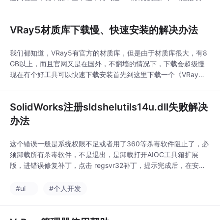
文件夹权限》、《已安装的 Autodesk 程序》3个选项确定开始检
查。检查完成后，关掉检查界面，选择安装有问题的版本，点击普
VRay5材质库下载慢、快速安装的解决办法
通卸载并且勾选✔《卸载附加组件》，再点击开始卸载，按提示操
作完成后，不需要重启，就可以正常安装了这
我们都知道，VRay5有官方的材质库，但是由于材质库很大，有8
GB以上，而且官网又是在国外，不翻墙的情况下，下载会超级慢
现在有个好工具可以快速下载安装首先到这里下载一个《VRay管
理器》http://vraymanage.qbgxl.com打开之后，进入《插件管
理》，再点击《安装》这里有两个选项，选择一个版本，比如3ds
SolidWorks注册sldshelutils14u.dll失败解决
Max2021，再选择 V-Ray 5（其实只要是VRay5版本的都行，这
里举
办法
这个错误一般是系统权限不足或者用了360等杀毒软件阻止了，必
须卸载所有杀毒软件，不是退出，是卸载打开AIOC工具箱扩展
版，进错误修复补丁，点击 regsvr32补丁，提示完成后，在安装
SolidWorks 就好了...
#ui
#个人开发