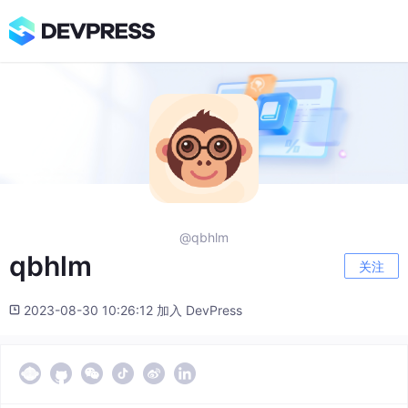
@qbhlm
qbhlm
关注
2023-08-30 10:26:12 加入 DevPress