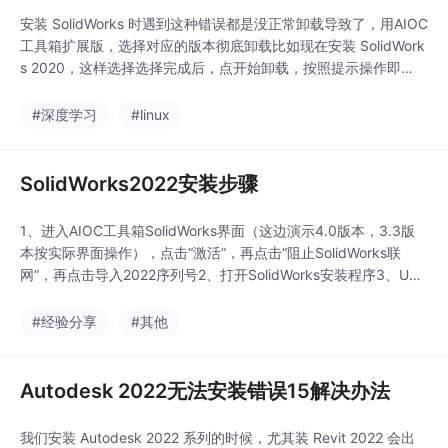
安装 SolidWorks 时遇到这种错误都是没正常卸载导致了，用AIOC
工具箱扩展版，选择对应的版本彻底卸载比如现在安装 SolidWork
s 2020，这样选择选择完成后，点开始卸载，按照提示操作即
可，完成后点重启重启之后就可以安装SolidWorks2020了，其它
版本也同样的操作...
#深度学习
#linux
SolidWorks2022安装步骤
1、进入AIOC工具箱SolidWorks界面（这边演示4.0版本，3.3版
本按实际界面操作），点击“激活”，再点击“阻止SolidWorks联
网”，再点击导入2022序列号2、打开SolidWorks安装程序3、UAC
提示点“是”4、安装提示点“确定”5、直接点“下一步”6、前面导入过
序列号，这里直接点“下一步”7、这里要点“取消”否则会无法下一步
#经验分享
#其他
8、对应更改功能等9、进入功能更改时，建议取消电
Autodesk 2022无法安装错误15解决办法
我们安装 Autodesk 2022 系列的时候，尤其装 Revit 2022 会出