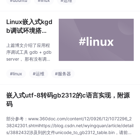
#ubuntu
#linux
#运维
盘。注意一定要区分硬
盘的文件系统类型，否
则你会发现挂载出错，
Linux嵌入式kgd
变成只读文件系统，想
b调试环境搭
写入文件提示错误。
建，gdb调试内
上篇博文介绍了应用程
核模块（转）
序调试工具 gdb + gdb
server， 那有没有调试
内核的呢？没错， 就是
本文介绍的kgdb， 当
#linux
#运维
#服务器
然早期有kdb， 后面kd
b合并到kgdb了， 作为
kgdb的前端， 后面我
嵌入式utf-8转码gb2312的c语言实现，附源
们会介绍， 而kgdb工
码
具跟开发板通信支持kg
dboc（串口）和kgdbo
部分参考：www.360doc.com/content/12/0926/12/1072296_2
e（网络），但新版内核
38242301.shtmlhttps://blog.csdn.net/wyingquan/article/detail
只整合kgdboc， 网络
s/3882432涉及到的文件unicode_to_gb2312_table.bin，请前往
被废弃了， 所以下文我
我的csdn资源下载中寻找源码如下：（使用方法直接拷贝进去一