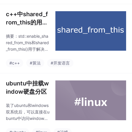
拖动一个文件后，整个
环境都会发生变化，很
c++中shared_f
有可能编译失败，然后
rom_this的用法
各种找问题，索性直接
（deepseek教
禁止。windows和ubun
摘要：std::enable_sha
我学c++）
tu中都可以拖动文件到
red_from_this和shared
其他路径，然后达到移
_from_this()用于解决在
动文件的目的。
对象内部安全获取自身s
hared_ptr的问题。直接
#c++
#算法
#开发语言
使用this构造新shared_
ptr会导致双重删除，而
通过继承enable_share
ubuntu中挂载w
d_from_this并调用shar
indow硬盘分区
ed_from_this()，可获取
与外部shared_ptr共享
装了ubuntu和windows
控制块的指针。使用时
双系统后，可以直接在u
需确保对象已被shared
buntu中访问windows
_
中的硬盘文件，但是需
要挂载windows的硬