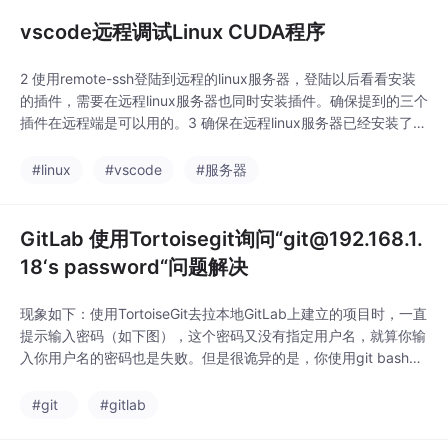
式：简洁高效（无需循
环调用wait()适合不需
vscode远程调试Linux CUDA程序
要收集子进程状态的场
景是现代Linux系统中处
2 使用remote-ssh登陆到远程的linux服务器，登陆以后看看安装
理僵尸进程的推荐方式
的插件，需要在远程linux服务器也同时安装插件。确保提到的三个
之一这两个close()明确
插件在远程端是可以用的。3 确保在远程linux服务器已经安装了c
进程职责：父子进程各
uda编译器，没有装的话点下面的链接，输入命令 nvcc -V查看安
司其职，关闭不需要的
装情况。4 新建一个目录用来测试，例如~/my_cuda，用vscode
#linux
#vscode
#服务器
资源引用精细控制生命
打开此目录。1 本地安装插件：remote-ssh，Mi
周期：通过引用计数机
制确保资源及时释放系
GitLab 使用Tortoisegit询问“git@192.168.1.
统健壮性保障：预防资
18‘s password“问题解决
源泄漏导致的级联
现象如下：使用TortoiseGit去拉本地GitLab上建立的项目时，一直
提示输入密码（如下图），这个密码又没有指定用户名，就算你输
入你用户名的密码也是失败。但是很诡异的是，你使用git bash又
是能正常操作的，证明跟服务器的通信时ok的，例如如下的bash
命令是正常运行的（将网址换成自己的项目网址）：ssh -vT git@
#git
#gitlab
192.168.0.108解决方法：https://stackove