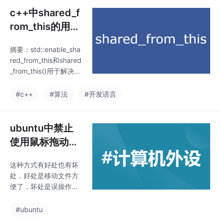
c++中shared_f
rom_this的用法
（deepseek教
摘要：std::enable_sha
我学c++）
red_from_this和shared
_from_this()用于解决在
对象内部安全获取自身s
hared_ptr的问题。直接
#c++
#算法
#开发语言
使用this构造新shared_
ptr会导致双重删除，而
通过继承enable_share
ubuntu中禁止
d_from_this并调用shar
使用鼠标拖动来
ed_from_this()，可获取
移动文件
与外部shared_ptr共享
这种方式有好处也有坏
控制块的指针。使用时
处，好处是移动文件方
需确保对象已被shared
便了，坏处是误操作后
_
会造成故障，尤其是ub
untu中，本身鼠标就特
#ubuntu
别灵敏并且操作不便，