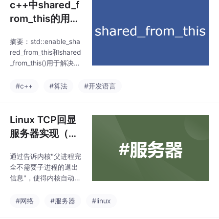
c++中shared_f
rom_this的用法
（deepseek教
摘要：std::enable_sha
我学c++）
red_from_this和shared
_from_this()用于解决在
对象内部安全获取自身s
hared_ptr的问题。直接
#c++
#算法
#开发语言
使用this构造新shared_
ptr会导致双重删除，而
通过继承enable_share
Linux TCP回显
d_from_this并调用shar
服务器实现（de
ed_from_this()，可获取
epseek教我写
与外部shared_ptr共享
通过告诉内核"父进程完
代码）
控制块的指针。使用时
全不需要子进程的退出
需确保对象已被shared
信息"，使得内核自动回
_
收终止的子进程资源，
从而从根本上避免了僵
#网络
#服务器
#linux
尸进程的产生。这种方