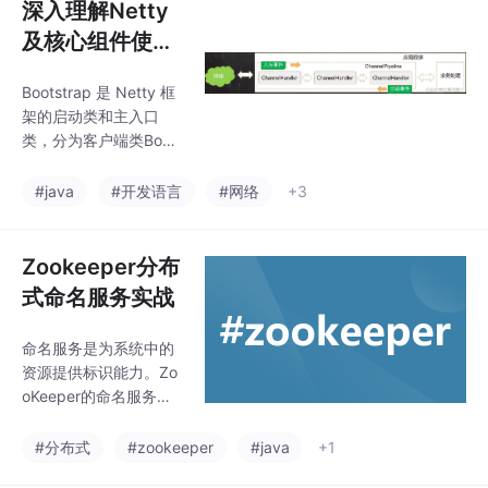
深入理解Netty
及核心组件使用
—上
Bootstrap 是 Netty 框
架的启动类和主入口
类，分为客户端类Boot
strap和服务器类Server
Bootstrap两种。Chann
#java
#开发语言
#网络
+3
el 是 Java NIO 的一个
基本构造。它代表一个
到实体（如一个硬件设
Zookeeper分布
备、一个文件、一个网
式命名服务实战
络套接字或者一个能够
执行一个或者多个不同
命名服务是为系统中的
的 I/O 操作的程序组
资源提供标识能力。Zo
件）的开放连接，如读
oKeeper的命名服务主
操作和写操作，目前，
要是利用ZooKeeper节
可以把 Channel 看作是
点的树形分层结构和子
#分布式
#zookeeper
#java
+1
传入（入站）或者传出
节点的顺序维护能力，
（出站