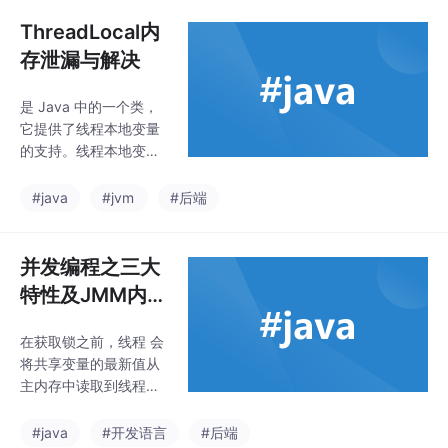
来为分布式系统中的资
源命名。需要用到分布
ThreadLocal内
式命名服务的应用场景
存泄漏与解决
典型的有：分布式API目
录、分布式节点命名、
是 Java 中的一个类，
分布式ID生成器。
它提供了线程本地变量
的支持。线程本地变量
是指被线程拥有并独立
于其他线程的变量。每
#java
#jvm
#后端
个线程都可以独立地改
变自己的副本，而不会
影响其他线程的副本。
并发编程之三大
主要用于在多线程环境
特性及JMM内存
下保持变量的线程封闭
模型
性，以实现线程安全。
在获取锁之前，线程 会
将共享变量的最新值从
主内存中读取到线程本
地的缓存中，释放锁时
会将修改后的共享变量
#java
#开发语言
#后端