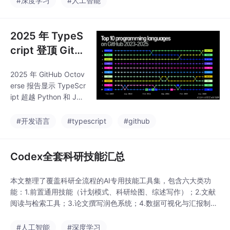
#深度学习
#人工智能
制、多目标奖励建模和
库部署三种主流方法。li
策略无关对齐。重点介
btorch部署直接基于Py
绍了MODPO、Reward
Torch底层库，兼容性
2025 年 TypeS
ed Soups、R
好但性能未优化；ONN
cript 登顶 GitH
XRuntime部署通过ON
ub：AI 时代的
NX格式实现跨平台兼
2025 年 GitHub Octov
开发语言首选
容，但存在算子支持不
erse 报告显示 TypeScr
全和子图复杂化问题；
ipt 超越 Python 和 Jav
第三方库部署针对特定
aScript 成为最受欢迎
硬件优化，但依赖ONN
语言，月度贡献者超 26
#开发语言
#typescript
#github
X中间格式可能导致兼
3 万、同比增长 66.
容性问题。模型
6%。其爆发的核心原因
在于完美适配 AI 时代开
Codex全套科研技能汇总
发需求：TypeScript 的
类型系统可提前拦截 AI
本文整理了覆盖科研全流程的AI专用技能工具集，包含六大类功
生成代码的类型错误，
能：1.前置通用技能（计划模式、科研绘图、综述写作）；2.文献
避免生产环境故障，且
阅读与检索工具；3.论文撰写润色系统；4.数据可视化与汇报制
TS 与 AI 交互的通用协
作；5.审稿模拟与返修辅助；6.综合科研助手。重点推荐Nature系
议 JSON 天然兼容，既
列工具（图表生成、论文润色、审稿模拟）和学术PPT自动生成功
#人工智能
#深度学习