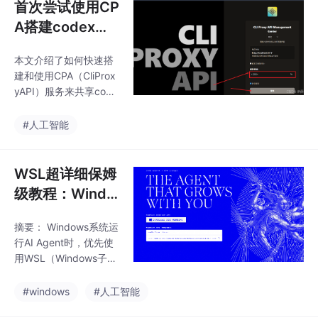
首次尝试使用CP
A搭建codex号
池 ---- 操作流程
本文介绍了如何快速搭
整理
建和使用CPA（CliProx
yAPI）服务来共享code
x账号。主要内容包括：
下载并解压CPA程序、
#人工智能
配置config.yaml文件
（需修改默认API密
钥）、启动服务并通过
WSL超详细保姆
浏览器管理界面导入.jso
级教程：Windo
n认证文件。最后以Che
ws极致运行AI A
rry Studio为例，演示如
摘要： Windows系统运
gent（含 pi、H
何将本地CPA服务作为
行AI Agent时，优先使
OpenAI提供商接入，并
ermes agent 实
用WSL（Windows子系
补充了ccswitch配置说
践）
统Linux）而非原生Pow
明。全文提供了详细的
erShell，主要原因在
#windows
#人工智能
操作步骤和配图指引，
于： 兼容性更强：AI模
适合新手快