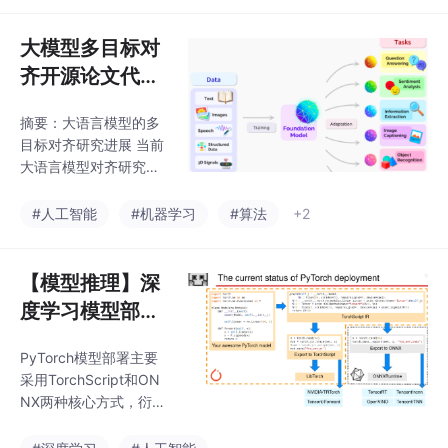
机器人但办公集成较
决方案：1）多目标偏好
弱；n8n适合有技术基
对齐（如MODPO、DP
大模型多目标对
A）；2）推理时动态控
齐开源论文代码
制（如MOD）；3）RA
整理
G/Agent系统优化（如s
摘要：大语言模型的多
yftr）；4）多模型路由
目标对齐研究进展 当前
调度（如ParetoBandi
大语言模型对齐研究正
t）；5）LLM Serving
从单一偏好优化转向多
自动优化（如VibeServ
目标协同优化。传统RL
#人工智能
#机器学习
#算法
+2
e）。这些方法帮助在P
HF/DPO方法将人类偏
areto最优前沿找到最
好压缩为标量奖励，难
以平衡实际应用中相互
【模型推理】深
冲突的多维目标（如帮
度学习模型部署
助性、安全性、简洁性
核心：算子Low
等）。本文梳理了11个
PyTorch模型部署主要
er拆解、计算图
代表性开源项目，归纳
采用TorchScript和ON
出5条技术路线：多目
优化与PNNX源
NX两种核心方式，衍生
标DPO优化、帕累托前
码解析
出libtorch部署、ONNX
沿插值、推理时动态控
Runtime部署和第三方