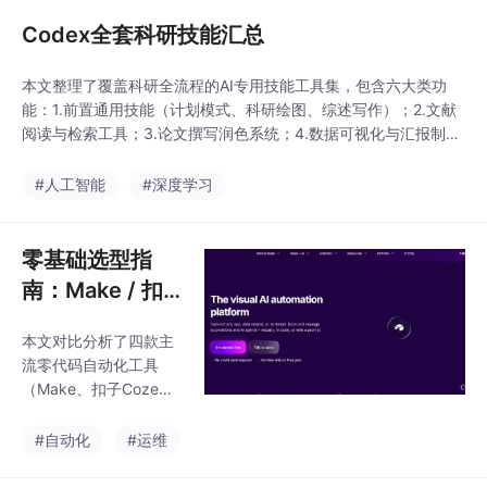
型训练依赖Linux/Mac
命令，WSL减少报错与
Codex全套科研技能汇总
Token损耗，提升运行
效率。 贴近生产环境：
本文整理了覆盖科研全流程的AI专用技能工具集，包含六大类功
项目部署多在Linux服务
能：1.前置通用技能（计划模式、科研绘图、综述写作）；2.文献
器，WSL确保开发与线
阅读与检索工具；3.论文撰写润色系统；4.数据可视化与汇报制
上环境一致。 安全隔
作；5.审稿模拟与返修辅助；6.综合科研助手。重点推荐Nature系
离：独立子系统避免误
列工具（图表生成、论文润色、审稿模拟）和学术PPT自动生成功
#人工智能
#深度学习
操作影响宿主机，故障
能，可显著提升研究生从开题到投稿全环节效率。各工具均标注优
可快速重置。 部署步
缺点，建议根据具体场景组合使用，其
骤： 启用CP
零基础选型指
南：Make / 扣
子 Coze/n8n/Di
本文对比分析了四款主
fy 四大自动化平
流零代码自动化工具
台完整对比
（Make、扣子Coze、n
8n、Dify）的选型要
点。从部署合规性看，
#自动化
#运维
SaaS版的Make和Coze
适合无数据本地化要求