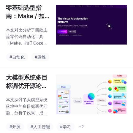
的个人用户，而支持私
零基础选型指
有化部署的n8n和Dify
南：Make / 扣
则满足企业数据管控需
子 Coze/n8n/Di
求。在易用性方面，Ma
本文对比分析了四款主
fy 四大自动化平
ke凭借3000+插件生
流零代码自动化工具
态、可视化界面和低学
台完整对比
（Make、扣子Coze、n
习门槛成为零基础用户
8n、Dify）的选型要
首选，其AI功能也最为
点。从部署合规性看，
#自动化
#运维
全面；Coze擅长AI对话
SaaS版的Make和Coze
机器人但办公集成较
适合无数据本地化要求
弱；n8n适合有技术基
的个人用户，而支持私
大模型系统多目
有化部署的n8n和Dify
标调优开源论文
则满足企业数据管控需
代码整理
求。在易用性方面，Ma
本文探讨了大模型系统
ke凭借3000+插件生
落地中的多目标调优问
态、可视化界面和低学
题，分析了效果、成
习门槛成为零基础用户
本、延迟和安全之间的
首选，其AI功能也最为
平衡挑战。文章汇总了
#开源
#人工智能
#学习
+2
全面；Coze擅长AI对话
五个关键方向的开源解