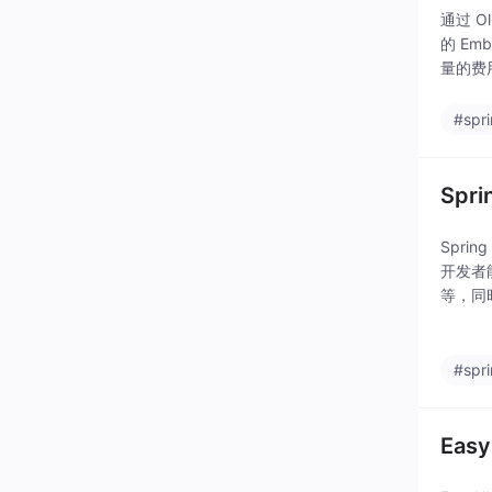
通过 
的 Em
量的费用
版本，
#spr
Spri
Spri
开发者能
等，同时
I 领域
#spr
Easy