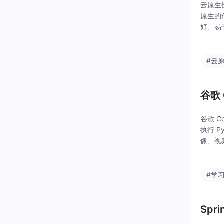
云原生
原生的
好、易
出频繁
统，来
#云
谷歌 
谷歌 C
执行 
像、视频等
更简洁
#学
Spri