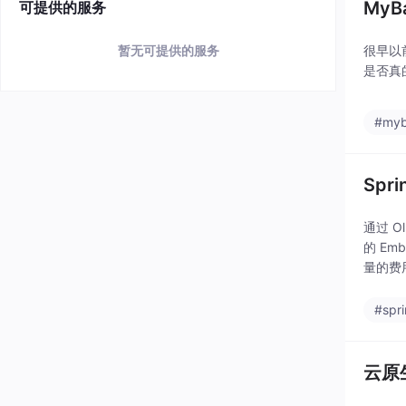
My
可提供的服务
很早以
暂无可提供的服务
是否真
#myb
Spri
通过 
的 Em
量的费用
版本，
#spr
云原