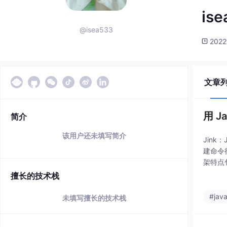
is
@isea533
2022
文章
用 J
简介
该用户还未填写简介
Jink
建命令
架特点包
te)和
擅长的技术栈
#jav
未填写擅长的技术栈