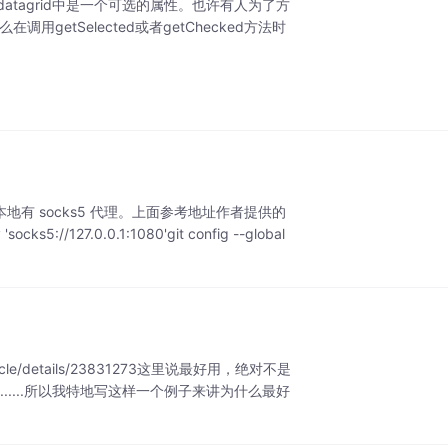
的属性，在datagrid中是一个可选的属性。也许有人为了方
在调用getSelected或者getChecked方法时
e6>前提是你本地有 socks5 代理。上面参考地址作者提供的
://127.0.0.1:1080'git config --global
rticle/details/23831273这里说最好用，绝对不是
....所以我特地写这样一个例子来讲为什么最好