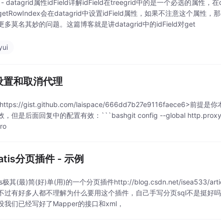
UI - datagrid属性idField详解idField在treegrid中的是一个必选
etRowIndex会在datagrid中设置idField属性，如果不注意这个属性，那么
多莫名其妙的问题。这篇博客就是讲datagrid中的idField对get
yui
t 设置和取消代理
ttps://gist.github.com/laispace/666dd7b27e9116faec
但是后面回复中的配置有效：```bashgit config --global http.proxy 'socks5
ro
atis分页插件 - 示例
is极其(最)简(好)单(用)的一个分页插件http://blog.csdn.net/isea533/a
不过有好多人都不理解为什么要用这个插件，自己手写分页sql不是挺好吗..
设我们已经写好了Mapper的接口和xml，