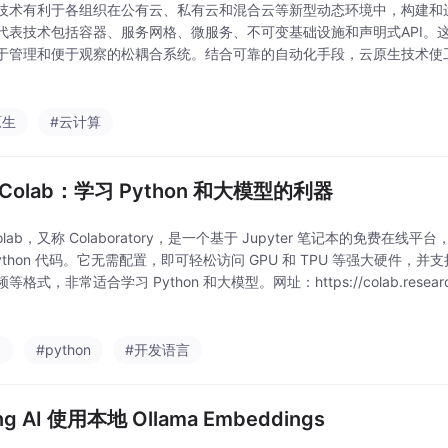
技术有利于各组织在公有云、私有云和混合云等新型动态环境中，构建和
代表技术包括容器、服务网格、微服务、不可变基础设施和声明式API。
于管理和便于观察的松耦合系统。结合可靠的自动化手段，云原生技术使
和可预测的重大变更。云原生计算基金会（CNCF）致力于培育和维护一
推广云原生技术。我
原生
#云计算
Colab：学习 Python 和大模型的利器
olab，又称 Colaboratory，是一个基于 Jupyter 笔记本的免费在
Python 代码。它无需配置，即可轻松访问 GPU 和 TPU 等强大硬件，
格式，非常适合学习 Python 和大模型。网址：https://colab.research.
，打开后直接新建笔记
习
#python
#开发语言
ng AI 使用本地 Ollama Embeddings