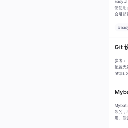
Easy
便使用g
会引起更
#eas
Gi
参考： h
配置无效，
https.p
Myb
Mybat
吹的，
用。假