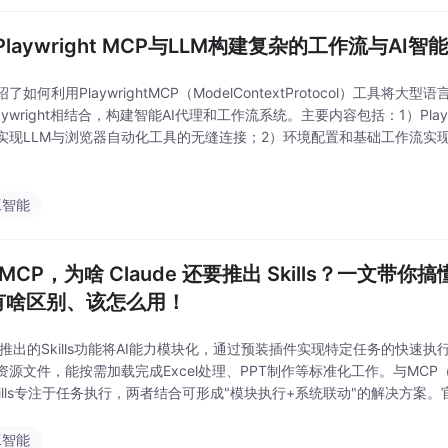
laywright MCP与LLM构建复杂的工作流与AI智
了如何利用PlaywrightMCP（ModelContextProtocol）工具将大
aywright相结合，构建智能AI代理和工作流系统。主要内容包括：1）Play
实现LLM与浏览器自动化工具的无缝连接；2）环境配置和基础工作流实
作；3）高级应用如智能任务规划、自适应执行和电商数
工智能
MCP，为啥 Claude 还要推出 Skills？一文带你
 有啥区别、该怎么用！
de推出的Skills功能将AI能力模块化，通过预装插件实现特定任务的快速执行
资源文件，能按需加载完成Excel处理、PPT制作等标准化工作。与MC
kills专注于任务执行，两者结合可形成"模块执行+系统联动"的解决方案。官
40%，错误率降低35%，12个开源示例已覆
工智能