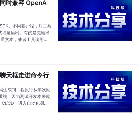
同时兼容 OpenA
SDK、不同客户端，对工具
是流式增量输出。有的是先输出
成普通文本，或者工具调用结
在从聊天框走进命令行
从代码生成到工程执行从单次问
重视。因为测试开发本来就
CI/CD，进入自动化测试
定是写代码最快的人。而是