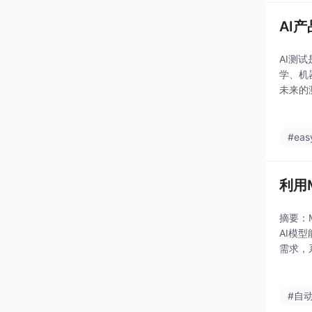
AI
AI测
学、机
未来的
#eas
利用
摘要：M
AI模
需求，
成闭环
#自