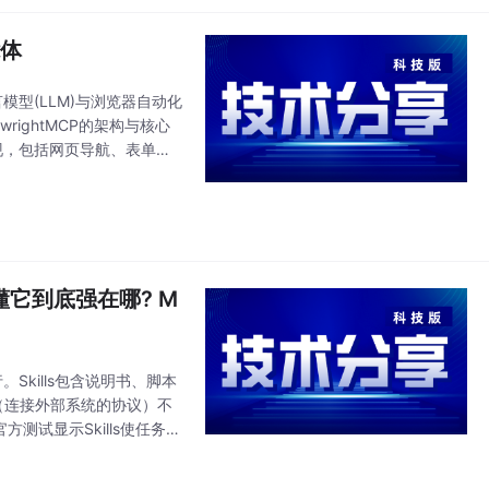
能体
型语言模型(LLM)与浏览器自动化
wrightMCP的架构与核心
现，包括网页导航、表单填
搞懂它到底强在哪? M
。Skills包含说明书、脚本
P（连接外部系统的协议）不
方测试显示Skills使任务效