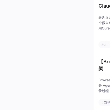
Cla
最近后台
个做自
用Cu
自动报
#ui
【Br
架
Brow
是 Ag
录过程 
生成代
#自