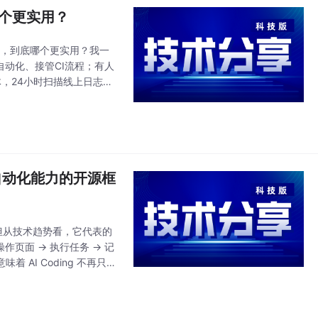
比：哪个更实用？
sor，到底哪个更实用？我一
I自动化、接管CI流程；有人
能体，24小时扫描线上日志、
浏览器自动化能力的开源框
化能力。但从技术趋势看，它代表的
操作页面 → 执行任务 → 记
 AI Coding 不再只是