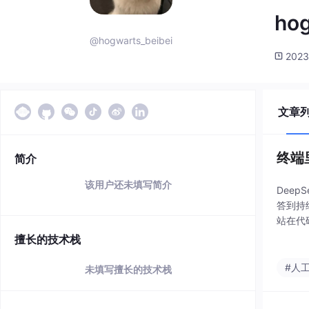
hog
@hogwarts_beibei
2023
文章
终端
简介
该用户还未填写简介
Dee
答到持
站在代
流程，
擅长的技术栈
能
#人
未填写擅长的技术栈