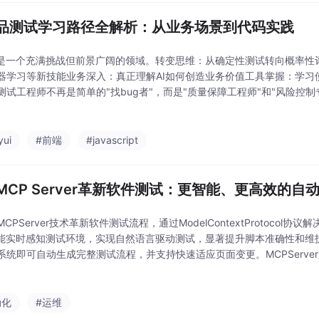
产品测试学习路径全解析：从业务场景到代码实践
试是一个充满挑战但前景广阔的领域。转变思维：从确定性测试转向概率性
器学习等新技能业务深入：真正理解AI如何创造业务价值工具掌握：学习
测试工程师不再是简单的"找bug者"，而是"质量保障工程师"和"风险控制
yui
#前端
#javascript
MCP Server革新软件测试：更智能、更高效的自
CPServer技术革新软件测试流程，通过ModelContextProtocol
型能实时感知测试环境，实现自然语言驱动测试，显著提升脚本准确性和维
系统即可自动生成完整测试流程，并支持快速适应页面变更。MCPServe
测试生态，部署简便，无需编程基础。案例展示登录功能测试，系统自动
动化
#运维