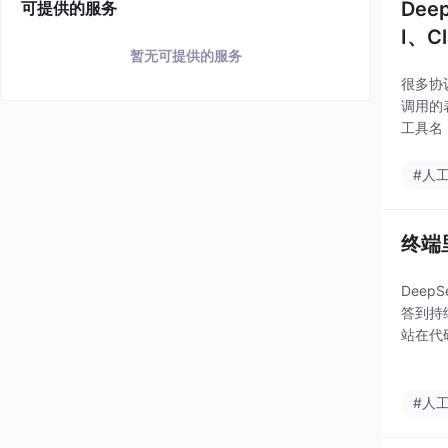
Dee
可提供的服务
I、C
暂无可提供的服务
很多协
调用的
工具名
构泄漏
#人
终端
Dee
答到持
站在代
流程，
能
#人