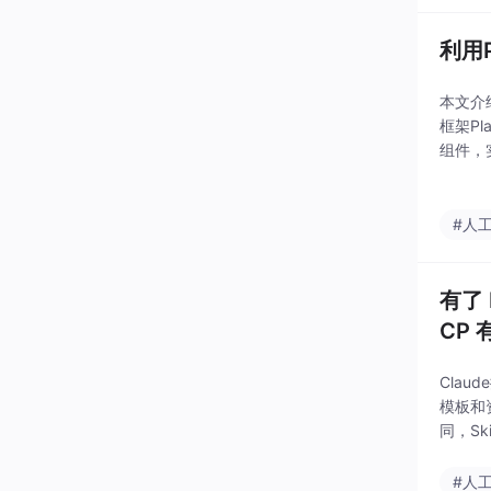
利用P
本文介绍
框架Pl
组件，
写等操
#人
有了 
CP
Clau
模板和
同，S
率提升
#人