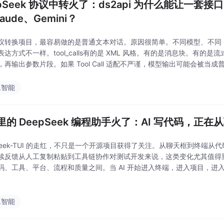
pSeek 协议中转火了：ds2api 为什么能让一套接口
laude、Gemini？
议转换项目，最容易做的是普通文本对话。原因很简单。不同模型、不同 
表达方式不一样。tool_calls有的是 XML 风格。有的是消息块。有的
，再输出参数片段。如果 Tool Call 适配不严谨，模型输出可能会被当
给用户。
工智能
里的 DeepSeek 编程助手火了：AI 写代码，正
pSeek-TUI 的走红，不只是一个开源项目获得了关注。从聊天框到终端
续反馈从人工复制粘贴到工具链协作对测试开发来说，这类变化尤其值得
码、工具、平台、流程和质量之间。当 AI 开始进入终端，进入项目，进入 
测试开发的能力边界也会被重新定义。未来更有竞争力的测试开发，不一
工智能