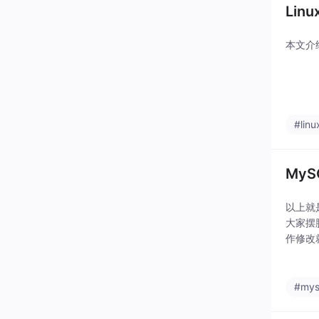
Lin
本文介
#linu
MyS
以上就
大家摆
作修改
关注哦
#mys