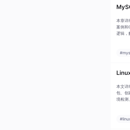
My
本章详
案例和
逻辑，
#mys
Lin
本文详
包、创
境检测
令。三
#linu