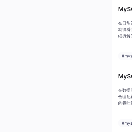
My
在日常
就得看
细拆解
#mys
My
在数据
合理配
的吞吐
的最优
#mys