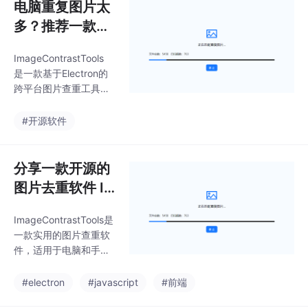
电脑重复图片太
多？推荐一款开
源的图片去重工
ImageContrastTools
具ImageContra
是一款基于Electron的
stTools
跨平台图片查重工具，
支持文件夹扫描、重复
文件识别与可视化处
#开源软件
理。程序提供移动到回
收站/移动到指定目录/
彻底删除三种方式处理
分享一款开源的
重复图像。扫描结果以
图片去重软件 I
列表形式展示，可按文
mageContrast
件大小只能选择需要移
ImageContrastTools是
Tools，基于Ele
出的图片。提供release
一款实用的图片查重软
版本，可以直接下载使
ctron和hash算
件，适用于电脑和手
用。程序根据用户选中
法
机，特别适合整理混乱
的文件夹开始扫描图片
的相册。用户只需选择
#electron
#javascript
#前端
文件。实测扫描5000照
一个文件夹，软件便能
片大概需要5分钟左