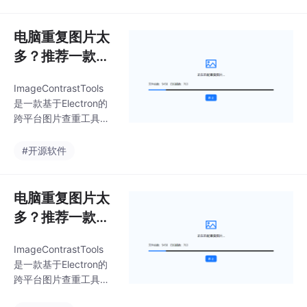
一个文件夹，软件便能
能解决，我准备转到百
自动扫描重复的JPG/P
度云加速了。最后把高
NG图片，并在扫描完成
电脑重复图片太
频ip，全部添加到黑名
后列出重复照片，左侧
单
多？推荐一款开
显示原图，右侧显示重
源的图片去重工
复图。该软件处理5000
ImageContrastTools
具ImageContra
张图片大约需要5分
是一款基于Electron的
钟，比手动查找快得
stTools
跨平台图片查重工具，
多。处理方式包括移动
支持文件夹扫描、重复
到回收站、移动到其他
文件识别与可视化处
#开源软件
文件夹或直接删除。软
理。程序提供移动到回
件界面虽然简陋，但功
收站/移动到指定目录/
能强大，适合处理自拍
彻底删除三种方式处理
电脑重复图片太
修图废片、网店重复
重复图像。扫描结果以
多？推荐一款开
列表形式展示，可按文
源的图片去重工
件大小只能选择需要移
ImageContrastTools
具ImageContra
出的图片。提供release
是一款基于Electron的
版本，可以直接下载使
stTools
跨平台图片查重工具，
用。程序根据用户选中
支持文件夹扫描、重复
的文件夹开始扫描图片