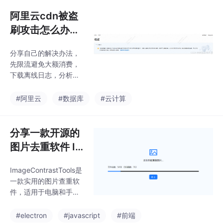
自动扫描重复的JPG/P
右。支持JPG / PN
NG图片，并在扫描完成
阿里云cdn被盗
后列出重复照片，左侧
刷攻击怎么办？
显示原图，右侧显示重
分享本人这次的
复图。该软件处理5000
分享自己的解决办法，
解决方案
张图片大约需要5分
先限流避免大额消费，
钟，比手动查找快得
下载离线日志，分析高
多。处理方式包括移动
频IP，拉入黑名单。开
到回收站、移动到其他
启运营报表，自动监控
#阿里云
#数据库
#云计算
文件夹或直接删除。软
高频IP。第三步：写了
件界面虽然简陋，但功
一段nodejs代码，自动
能强大，适合处理自拍
读取目录里的文件分
分享一款开源的
修图废片、网店重复
析，最后把ip段添加到
图片去重软件 I
黑名单里。第一步：设
mageContrast
置cdn限流，这个方法
ImageContrastTools是
Tools，基于Ele
可以让你省点经费，但
一款实用的图片查重软
是超过限制后，cdn就
ctron和hash算
件，适用于电脑和手
没作用了。以上就是本
法
机，特别适合整理混乱
次的处理方案，目前还
的相册。用户只需选择
#electron
#javascript
#前端
在持续观测，如果还不