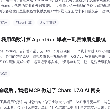
的十余年间，智能家居（Domotics）技术的发展轨迹经历了从被动响应到规则
gle Home 为代表的商业化云端智能助手，曾作为这一领域的先驱，成
网设备密度的呈指数级增长以及用户对场景化交互需求的日益复杂，这种
的局限。传统的商业智能助手
能家居
#边缘计算
#人工智能
，我用函数计算 AgentRun 爆改一副赛博朋克眼镜
ibe Coding、云计算产品、及 GitHub 开源项目，一个从未写过 IOS 小
-云” 协同的智能原型：眼镜负责第一视角采集，iOS App 负责抽帧中继，云
挥 FC 函数 完成查库、违章记录等实操。2天零碎时间，把一副消费级眼
能家居
端后，我把 MCP 做进了 Chats 1.7.0 AI 网关
.0 在工具调用的事件与消息结构上做了比较大的增强：SSE 事件更丰富、
了什么工具、传了什么参数、拿到了什么结果”以更清晰的方式展示出来。