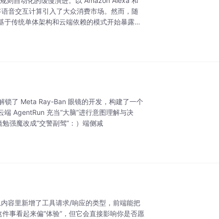
自动化的缓慢演进。以 Amazon Alexa 和
功地将语音交互计算引入了大众消费市场。然而，随
基于传统单体架构和云端依赖的模式开始暴露出
白解锁了 Meta Ray-Ban 眼镜的开发，构建了一个
端 AgentRun 充当“大脑”进行意图理解与决
镜勉强魔改成“交警副驾”：）端侧减
消息内容里新增了工具请求/响应的类型，前端能把
这件事看起来偏“体验”，但它会直接影响你是否愿