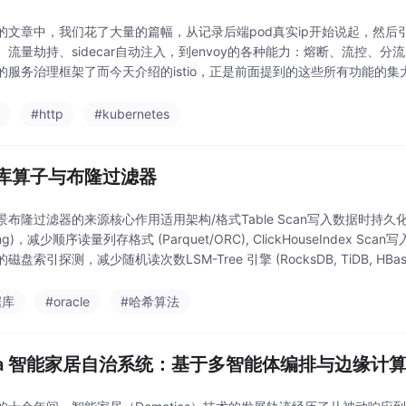
的文章中，我们花了大量的篇幅，从记录后端pod真实ip开始说起，然后引
、流量劫持、sidecar自动注入，到envoy的各种能力：熔断、流控
的服务治理框架了而今天介绍的istio，正是前面提到的这些所有功能的集大
前手搓的功能做一个详细的对
o
#http
#kubernetes
库算子与布隆过滤器
景布隆过滤器的来源核心作用适用架构/格式Table Scan写入数据时持久化
ping)，减少顺序读量列存格式 (Parquet/ORC), ClickHouseIndex 
磁盘索引探测，减少随机读次数LSM-Tree 引擎 (RocksDB, TiDB, HBas
据库
#oracle
#哈希算法
cia 智能家居自治系统：基于多智能体编排与边缘计