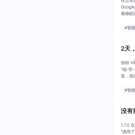
在过去
Goo
着物联
根本性
#智
2天
借助 V
“端-管
策，指
#智
没有前
1.7
“调用