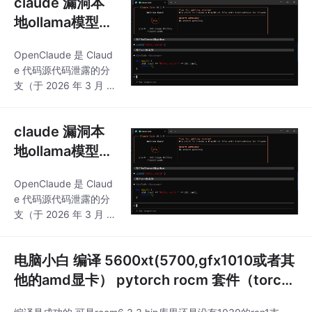
claude 漏洞本
pi平台或者本地的ollam
为，建议直接使用官方
脑/笔记本电脑的
a或者lmstudio 进行cla
地ollama模型接
API以避免被中间商剥
本地化ai编程
ude编程
削。
入 lmstudio本
OpenClaude 是 Claud
地 或者聚合AI平
e 代码源代码泄露的分
台接入 AI编程适
支（于 2026 年 3 月 3
合新手小白 win
1 日通过 npm 源码地图
曝光）。可接入其他的a
dows下gpu电
claude 漏洞本
pi平台或者本地的ollam
脑/笔记本电脑的
a或者lmstudio 进行cla
地ollama模型接
本地化ai编程
ude编程
入 lmstudio本
OpenClaude 是 Claud
地 或者聚合AI平
e 代码源代码泄露的分
台接入 AI编程适
支（于 2026 年 3 月 3
合新手小白 win
1 日通过 npm 源码地图
曝光）。可接入其他的a
dows下gpu电
电脑小白 编译 5600xt(5700,gfx1010或者其
pi平台或者本地的ollam
脑/笔记本电脑的
a或者lmstudio 进行cla
他的amd显卡） pytorch rocm 套件（torch
本地化ai编程
ude编程
torchvision torchaudio（仅linux)