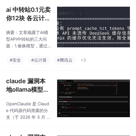
管理llama-swap 使用
API以避免被中间商剥
的功能实现统一
教程 llama编译支持。ll
ai 中转站0.1元卖
削。
管理
ama api调用 openAI
你12块 各云计算
平台 50倍利润
摘要：文章揭露了AI模
用脚本就看出来
型API中转站的三大问
有没 黑我们 除
题：1.偷换模型，通过
了隐私 还有中间
修改字段冒充官方模
型；2.多层转发导致响
商差价 DeepSe
#安全
#云计算
#腾讯云
+3
应延迟和性能损耗,或者
ek-TUI reasoni
信息安全 3.最严重的缓
x claude都用不
存欺诈问题——中转商
claude 漏洞本
了缓存命中
会删除官方返回的缓存
地ollama模型接
命中信息，将实际命中
入 lmstudio本
的请求按全量token收
OpenClaude 是 Claud
地 或者聚合AI平
费，获取高达50倍的利
e 代码源代码泄露的分
润。作者提供了检测脚
台接入 AI编程适
支（于 2026 年 3 月 3
本(bashtest.sh)来验证
合新手小白 win
1 日通过 npm 源码地图
API是否透传缓存信息，
曝光）。可接入其他的a
dows下gpu电
帮助用户识别欺诈行