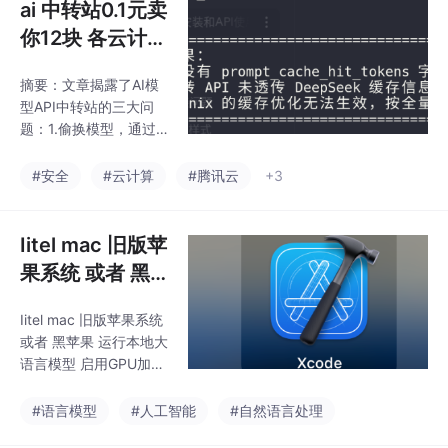
ai 中转站0.1元卖
你12块 各云计算
平台 50倍利润
摘要：文章揭露了AI模
用脚本就看出来
型API中转站的三大问
有没 黑我们 除
题：1.偷换模型，通过
了隐私 还有中间
修改字段冒充官方模
型；2.多层转发导致响
商差价 DeepSe
#安全
#云计算
#腾讯云
+3
应延迟和性能损耗,或者
ek-TUI reasoni
信息安全 3.最严重的缓
x claude都用不
存欺诈问题——中转商
Iitel mac 旧版苹
了缓存命中
会删除官方返回的缓存
果系统 或者 黑
命中信息，将实际命中
苹果 运行本地大
的请求按全量token收
Iitel mac 旧版苹果系统
语言模型 启用G
费，获取高达50倍的利
或者 黑苹果 运行本地大
润。作者提供了检测脚
PU加速 不是Oll
语言模型 启用GPU加速
本(bashtest.sh)来验证
am 而是LLAMA
不是Ollam 而是LLAMA
API是否透传缓存信息，
提供本地化api管理类似
提供本地化api
#语言模型
#人工智能
#自然语言处理
帮助用户识别欺诈行
ollama的功能实现统一
为，建议直接使用官方
管理类似ollama