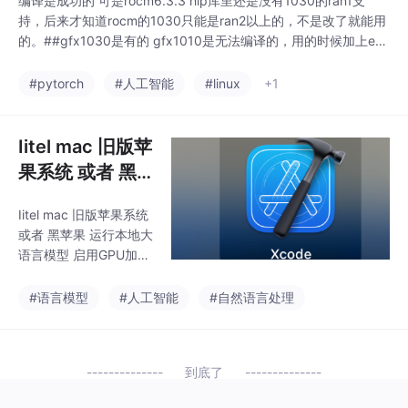
编译是成功的 可是rocm6.3.3 hip库里还是没有1030的ran1支
持，后来才知道rocm的1030只能是ran2以上的，不是改了就能用
的。##gfx1030是有的 gfx1010是无法编译的，用的时候加上ex
port HSA_OVERRIDE_GFX_VERSION=10.3.0。我没有5700,希望
5700的用户能成功，我是用不上comfyui了，一到sample就爆内
#pytorch
#人工智能
#linux
+1
存，好像是内存益
Iitel mac 旧版苹
果系统 或者 黑
苹果 运行本地大
Iitel mac 旧版苹果系统
语言模型 启用G
或者 黑苹果 运行本地大
PU加速 不是Oll
语言模型 启用GPU加速
am 而是LLAMA
不是Ollam 而是LLAMA
提供本地化api管理类似
提供本地化api
#语言模型
#人工智能
#自然语言处理
ollama的功能实现统一
管理类似ollama
管理llama-swap 使用
的功能实现统一
教程 llama编译支持。ll
到底了
管理
ama api调用 openAI