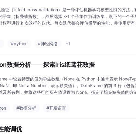
验证（k-fold cross-validation）是一种评估机器学习模型性能的方
的子集（折叠或折数），然后选择 k-1 个子集作为训练集，剩下的一个
对模型进行 k 次这样的迭代。每次迭代都会评估模型的性能，并使用所有 
整体性能。训练集的每条记录用于训练的次数相同，并且恰好被检验一次
习
#python
#神经网络
+1
thon数据分析——探索Iris纸鸢花数据
Frame 中设置特定的值为学生数组（None 在 Python 中通常表示 NoneTyp
NaN，即 Not a Number，表示缺失值）。DataFrame 的前 3 行（包含第
及所有列，并将这些行的所有值设置为 None。指定了填充缺失值的方法为 “backf
向前填充
hon
#数据分析
#开发语言
L性能调优