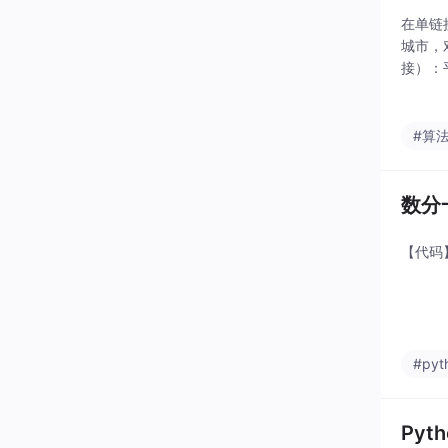
在单链
城市，
接）：
接）：
K均值
#算
数分
【代码
#pyt
Pyt