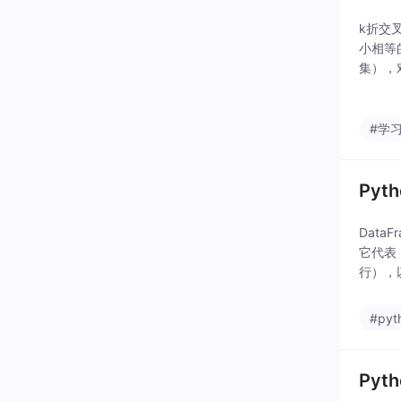
k折交叉
小相等
集），
模型的
#学
Py
Data
它代表 
行），以
是一种
#pyt
Py