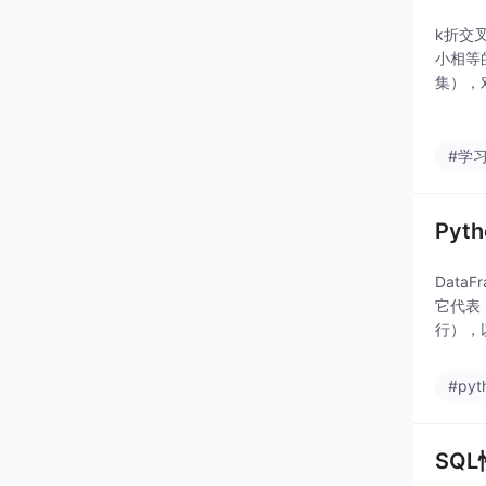
k折交叉
小相等
集），
模型的
#学
Py
Data
它代表 
行），以
是一种
#pyt
SQ