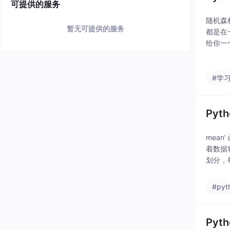
可提供的服务
随机森
暂无可提供的服务
都是在
给你一
在模型
助的部
#学
Py
mean
着数据
划分，
为一个
对
#pyt
Pyt