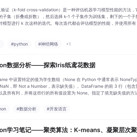
验证（k-fold cross-validation）是一种评估机器学习模型性能的方
的子集（折叠或折数），然后选择 k-1 个子集作为训练集，剩下的一个
对模型进行 k 次这样的迭代。每次迭代都会评估模型的性能，并使用所有 
整体性能。训练集的每条记录用于训练的次数相同，并且恰好被检验一次
习
#python
#神经网络
+1
thon数据分析——探索Iris纸鸢花数据
Frame 中设置特定的值为学生数组（None 在 Python 中通常表示 NoneTyp
NaN，即 Not a Number，表示缺失值）。DataFrame 的前 3 行（包含第
及所有列，并将这些行的所有值设置为 None。指定了填充缺失值的方法为 “backf
向前填充
hon
#数据分析
#开发语言
thon学习笔记——聚类算法：K-means、凝聚层