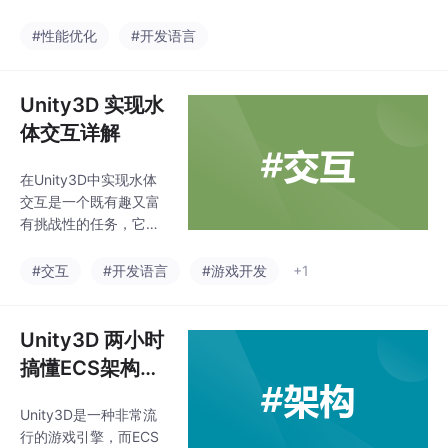
你一天买10W的量，可能5W是目标用户，5W为非目标用户，会
导致整体的运营数据无法分析，波动很大。我们买到目标用户的判
#性能优化
#开发语言
断为平均用户时长，所以我们只有在假定"产品匹配目标用户后用
户平均时长>= 5+分钟"前提下去调整买量
Unity3D 实现水
体交互详解
在Unity3D中实现水体
交互是一个既有趣又富
有挑战性的任务，它涉
及到图形渲染、物理模
拟以及用户交互等多个
#交互
#开发语言
#游戏开发
+1
方面。下面，我将详细
介绍如何在Unity中创建
一个基本的水体交互系
Unity3D 两小时
统，包括技术概览、步
搞懂ECS架构详
骤分解以及关键代码实
解
现。对惹，这里有一个
Unity3D是一种非常流
游戏开发交流小组，大
行的游戏引擎，而ECS
家可以点击进来一起交