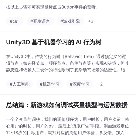
按以上步骤即可实现鼠标点击Button事件的监听。
#c#
#开发语言
#游戏引擎
+3
Unity3D 基于机器学习的 AI 行为树
在Unity3D中，传统的行为树（Behavior Tree）通过预定义的逻
辑节点（如选择节点、顺序节点、条件节点等）实现AI决策，但其
静态性和依赖人工设计的特性限制了复杂动态场景的适应性。结合
机器学习（Machine Learning, ML）技术，可以赋予行为树更强
的动态学习与自适应能力，从而构建更智能的AI系统。对惹，这里
#人工智能
#机器学习
#深度学习
+2
有一个游戏开发交流小组，希望大家可以点击进来一起交流一下开
发经验呀！
总结篇：新游戏如何调试买量模型与运营数据
一个个变量的调整，我们的调整顺序为：用户时长，用户次留，核
心用户的时长，用户的pv，最后上“流氓广告”手段。例如游戏定位
12~18岁的目标用户，就找对应的周边用户体验，拿反馈。加入，