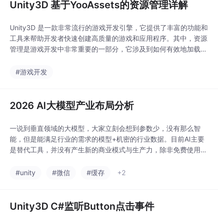
Unity3D 基于YooAssets的资源管理详解
Unity3D 是一款非常流行的游戏开发引擎，它提供了丰富的功能和
工具来帮助开发者快速创建高质量的游戏和应用程序。其中，资源
管理是游戏开发中非常重要的一部分，它涉及到如何有效地加载、
管理和释放游戏中的各种资源，如模型、纹理、音频等。在Unity3
D中，有许多资源管理的解决方案，其中一种常用的方式是使用Yo
#游戏开发
oAssets插件。对惹，这里有一个游戏开发交流小组，大家可以点
击进来一起交流一下开发经验呀！
2026 AI大模型产业布局分析
一说到垂直领域的大模型，大家立刻会想到参数少，没有那么智
能，但是能满足行业的需求的模型+机密的行业数据。目前AI主要
是替代工具，并没有产生新的商业模式与生产力，除非免费使用AI
的用户，能通过另外的商业模式变现回来，目前还没有看到。To B
卖云服务给企业，相当于企业有一块"私有的机房+私有模型+私有
#unity
#微信
#缓存
+2
数据"，行业数据不会泄露的同时能获得专属大模型提供的服务，
这里未来就是阿里云，腾讯云，百度云，华为云的
Unity3D C#监听Button点击事件