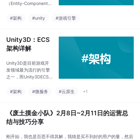
（Entity-Component-S
流一下开发经验呀！
ystem）架构是一种新
兴的游戏开发架构。本
#架构
#unity
#游戏引擎
文将会详细介绍Unity3
D ECS架构，帮助读者
在两小时内了解ECS架
Unity3D：ECS
构的原理和实现方法。
架构详解
对惹，这里有一个游戏
开发交流小组，希望大
Unity3D是目前游戏开
家可以点击进来一起交
发领域最为流行的引擎
流一下开发经验呀！
之一，而Unity3DECS
一、什么是ECS架构？E
架构则是在Unity3D引
CS架构是一种游戏开发
擎的基础上，针对游戏
#架构
#微服务
#云原生
+1
架构，它将游戏对象分
开发中的实体组件系统
为实体（Entity）、组
进行优化和改进而设计
件（Co
的一种架构。本文将详
《废土摸金小队》2月8日~2月11日的运营总
细介绍Unity3DECS架
结与技巧分享
构的技术细节和代码实
现。对惹，这里有一个
刚开始，我也是百思不得其解，我猜是买不到好的用户的量，然后
游戏开发交流小组，希