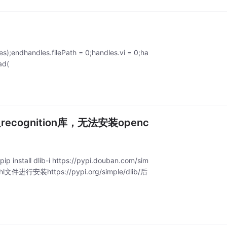
dles);endhandles.filePath = 0;handles.vi = 0;ha
ad(
_recognition库，无法安装openc
 install dlib-i https://pypi.douban.com/sim
tps://pypi.org/simple/dlib/后