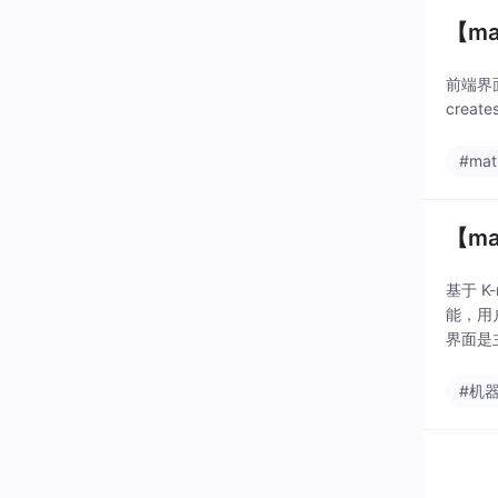
【m
前端界面：f
create
#mat
【m
基于 
能，用
界面是
和自动
#机