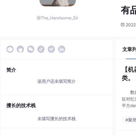
有
@The_Handsome_Sir
2022
文章
【机
简介
类。
该用户还未填写简介
数据集
征对红酒
擅长的技术栈
平方def 
未填写擅长的技术栈
#聚