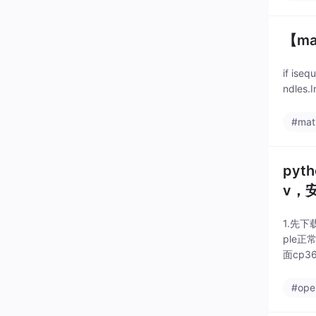
【m
if iseq
ndles.
#mat
pyt
v，
1.先下载C
ple正
面cp3
#ope