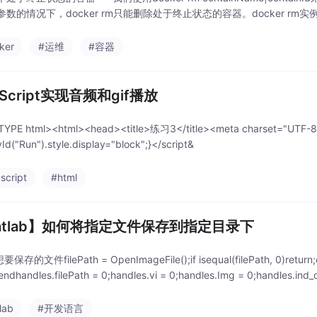
数的情况下，docker rm只能删除处于终止状态的容器。docker rm实例 
ker
#运维
#容器
aScript实现音频和gif播放
YPE html><html><head><title>练习3</title><meta charset="UTF-8"/
Id("Run").style.display="block";}</script&
script
#html
atlab】如何将指定文件保存到指定目录下
存的文件filePath = OpenImageFile();if isequal(filePath, 0)return;end
endhandles.filePath = 0;handles.vi = 0;handles.Img = 0;handles.ind_d
lab
#开发语言