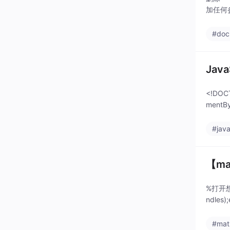
加任何参
#doc
Jav
<!DOCT
mentBy
#java
【m
%打开想要保
ndles);
#mat