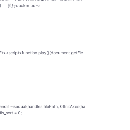
执行docker ps –a
><script>function play(){document.getEle
if ~isequal(handles.filePath, 0)InitAxes(ha
is_sort = 0;