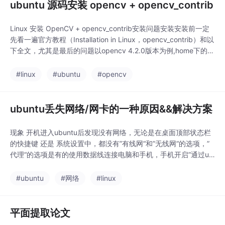
ubuntu 源码安装 opencv + opencv_contrib
Linux 安装 OpenCV + opencv_contrib安装问题安装安装前一定
先看一遍官方教程（Installation in Linux，opencv_contrib）和以
下全文，尤其是最后的问题以opencv 4.2.0版本为例,home下的D
ownloads文件夹里有opencv-4.2.0、opencv_contrib-master和o
pencv_need三个文件夹，分别存放...
#linux
#ubuntu
#opencv
ubuntu丢失网络/网卡的一种原因&&解决方案
现象 开机进入ubuntu后发现没有网络，无论是在桌面顶部状态栏
的快捷键 还是 系统设置中，都没有”有线网“和”无线网“的选项，”
代理“的选项是有的使用数据线连接电脑和手机，手机开启”通过us
b共享网络“，还是没有任何网络运行ifconfig和ifconfig -a都不能
看到有线网（名称类似enpxxx）和无线网（wlpxxx）运行命令su
#ubuntu
#网络
#linux
do lshw -c network，输出类似如下，发现有
平面提取论文