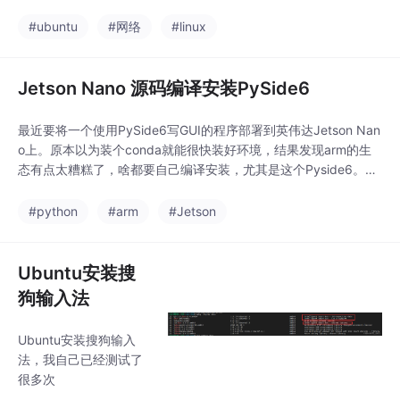
b共享网络“，还是没有任何网络运行ifconfig和ifconfig -a都不能
看到有线网（名称类似enpxxx）和无线网（wlpxxx）运行命令su
#ubuntu
#网络
#linux
do lshw -c network，输出类似如下，发现有
Jetson Nano 源码编译安装PySide6
最近要将一个使用PySide6写GUI的程序部署到英伟达Jetson Nan
o上。原本以为装个conda就能很快装好环境，结果发现arm的生
态有点太糟糕了，啥都要自己编译安装，尤其是这个Pyside6。经
过几天的探索，终于成功安装，于是写篇教程弥补一下网上对相关
内容的缺失。Pyside6不仅源码要自己编译，相关的各种依赖也各
#python
#arm
#Jetson
种麻烦。下文将我用源码编译安装PySide6的完整历程都写下来
了。首先要安
Ubuntu安装搜
狗输入法
Ubuntu安装搜狗输入
法，我自己已经测试了
很多次