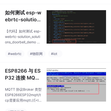
如何测试 esp-w
ebrtc-solution
_solutions_doo
【代码】如何测试 esp-
rbell_demo 例
webrtc-solution_soluti
程？
ons_doorbell_demo 例
程？
#webrtc
#物联网
#iot
ESP8266 与 ES
P32 连接 MQTT
IPv6 Broker（G
MQTT 协议Broker 类型
lobalLink-Loca
ESP8266ESP32mqtt/t
l）的问题分享
cp需要应用mqtt://[<IP
v6地址>%< interface n