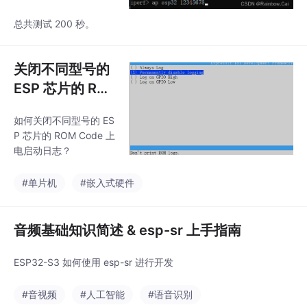
Iperf 测试 APP
总共测试 200 秒。
来测试 ESP32
Wi-Fi AP 速率的
流程
关闭不同型号的
ESP 芯片的 RO
M Code 上电启
如何关闭不同型号的 ES
动日志的流程
P 芯片的 ROM Code 上
电启动日志？
#单片机
#嵌入式硬件
音频基础知识简述 & esp-sr 上手指南
ESP32-S3 如何使用 esp-sr 进行开发
#音视频
#人工智能
#语音识别