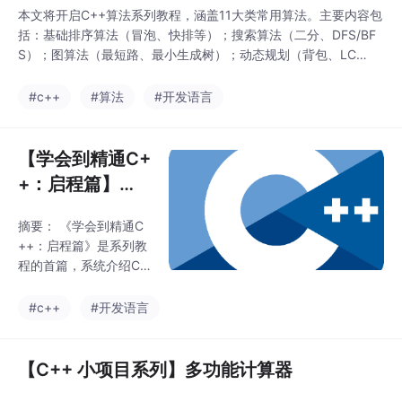
法（使用字典/Counte
本文将开启C++算法系列教程，涵盖11大类常用算法。主要内容包
r）、前缀和构建与应
括：基础排序算法（冒泡、快排等）；搜索算法（二分、DFS/BF
用、排序组合策略，并
S）；图算法（最短路、最小生成树）；动态规划（背包、LC
提供5个典型例题解
S）；贪心与分治算法；回溯递归（N皇后）；数论算法（筛法、G
析。课程强调多模式组
CD）；字符串处理（KMP、Trie）；几何算法（凸包、点位置判
#c++
#算法
#开发语言
合解题（扫描+计数+排
断）以及其他实用技巧（双指针、线段树）。复杂算法将分篇讲
序），并给出练习路线
解，适合系统学习各类算法实现与应用。
和Python优化技巧（善
【学会到精通C+
用内置函数、注意复杂
+：启程篇】
度）。通过3
【1】 拥抱C+
摘要： 《学会到精通C
+的力量
++：启程篇》是系列教
程的首篇，系统介绍C+
+的核心价值与学习路
线。C++以高性能、多
#c++
#开发语言
范式支持和广泛的应用
领域（系统软件、游戏
开发、嵌入式等）成为
【C++ 小项目系列】多功能计算器
不可替代的语言。学习