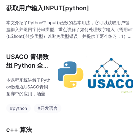
输出时用逗号分隔，默
获取用户输入INPUT[python]
认加空格；3)用sep参
数自定义分隔符。文章
本文介绍了Python中input()函数的基本用法，它可以获取用户键
还提供了两个练习：输
盘输入并返回字符串类型。重点讲解了如何处理数字输入（需用int
出姓名年龄组合，以及
()或float()转换类型）以避免类型错误，并提供了两个练习：1）获
用->连接水果名称。内
取用户名和城市并输出欢迎语；2）计算两个输入数字的和。关键
容涵盖了print()的基本
知识点包括input()的字符串返回特性、类型转换的重要性等。
功能、多值输出和简单
USACO 青铜数
格式控制。
组 Python 全课
程
本课程系统讲解了Pyth
on数组在USACO青铜
竞赛中的应用，涵盖数
组基础、遍历索引、计
数频率、前缀和、排序
#python
#开发语言
等核心技巧。重点包
括：Python列表操作、
USACO输入处理、扫描
c++ 算法
模拟模式、频率统计方