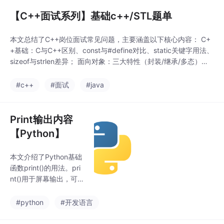
分析与代码示例结合，
揭示 C++ 类型系统的设
【C++面试系列】基础c++/STL题单
计哲学和底层实现机
制。[存储说明符] [类型
本文总结了C++岗位面试常见问题，主要涵盖以下核心内容： C+
限定符] 类型说明符 [初
+基础：C与C++区别、const与#define对比、static关键字用法、
始化器];存储说明符aut
sizeof与strlen差异； 面向对象：三大特性（封装/继承/多态）、
oregisterstaticextern
构造/析构函数规则、虚函数实现原理（虚函数表）、重载/覆盖/隐
类型限定符constvolatil
藏区别； 内存管理：new/delete与malloc/free对比、内存泄漏防
#c++
#面试
#java
emutable。
范（推荐智能指针）、unique_ptr与
Print输出内容
【Python】
本文介绍了Python基础
函数print()的用法。pri
nt()用于屏幕输出，可
显示文字、数字、变量
及多内容组合。要点包
#python
#开发语言
括：1)单内容输出如pri
nt("Hello")；2)多内容