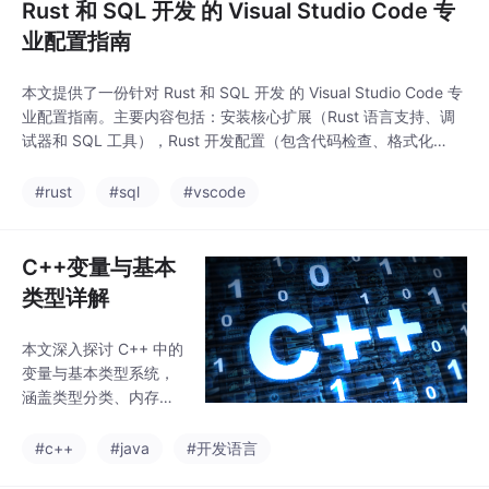
Rust 和 SQL 开发 的 Visual Studio Code 专
业配置指南
本文提供了一份针对 Rust 和 SQL 开发 的 Visual Studio Code 专
业配置指南。主要内容包括：安装核心扩展（Rust 语言支持、调
试器和 SQL 工具），Rust 开发配置（包含代码检查、格式化
等），SQL 开发配置（数据库连接、查询格式化），调试配置（R
ust 和 SQL 调试技巧），以及实用的代码片段和工作流建议。指
#rust
#sql
#vscode
南还展示了如何集成 Rust 与 SQL 数据库，包括
C++变量与基本
类型详解
本文深入探讨 C++ 中的
变量与基本类型系统，
涵盖类型分类、内存模
型、初始化机制、作用
域规则、类型转换及现
#c++
#java
#开发语言
代 C++ 特性。通过理论