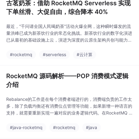
古茗奶茶：借助 RocketMQ Serverless 实现
下单丝滑、大促自由，综合降本 40%
最近，“千问请全国人民喝奶茶”活动火爆全网，这种瞬时爆发的流
量洪峰已成为新茶饮行业的常态化挑战。新茶饮行业的数字化演进
已从最初的基础设施上云，演进为深度的云原生架构共创与能力共
建，再到为 AI 原生提供确定性基座，古茗奶茶在阿里云云原生上
的深度实践，正是这种演进的代表。在新茶饮行业，每一次刷屏级
#rocketmq
#serverless
#云计算
的营销活动，每一杯奶茶的“丝滑”下单，背后都是对数字化基座的
严峻考验，是一场应对瞬时高并发流量的技术硬仗
RocketMQ 源码解析——POP 消费模式逻辑
介绍
Rebalance的工作是在每个消费者端进行的，消费端负责的工作太
多，除了负载均衡还有消费位点管理等功能，如果新增一种语言的
支持，就需要重新实现一遍对应的业务逻辑代码。在RocketMQ 5.
0增加了Pop模式消费，将负载均衡、消费位点管理等功能放到了B
roker端，减少客户端的负担，使其变得轻量级，并且5.0之后支持
#java-rocketmq
#rocketmq
#java
消息粒度的负载均衡。至此，POP请求的处理逻辑基本完成，在该