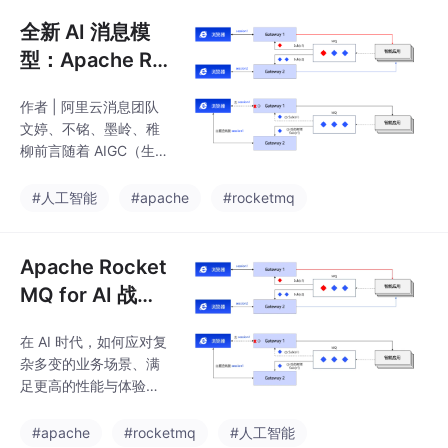
转型服务。
全新 AI 消息模
型：Apache Ro
cketMQ 如何让
作者 | 阿里云消息团队
AI 应用拥抱事件
文婷、不铭、墨岭、稚
驱动架构？
柳前言随着 AIGC（生
成式人工智能）浪潮席
卷全球，大语言模型（L
#人工智能
#apache
#rocketmq
LM）正在深刻重塑千行
百业、重构应用开发范
式。这场由模型与算法
Apache Rocket
驱动的技术革命，带来
MQ for AI 战略
了前所未有的机遇，也
升级，开启 AI M
为开发者构建 AI 应用带
在 AI 时代，如何应对复
Q 新时代
来了全新而严峻的工程
杂多变的业务场景、满
挑战：如何保障长耗时
足更高的性能与体验要
对话的连续性？如何公
求，已成为 Apache Ro
平高效地调度有限的算
cketMQ 演进过程中的
#apache
#rocketmq
#人工智能
力资源？如何避免多 AI