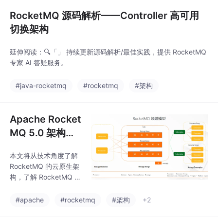
过程中，完成了对客户
RocketMQ 源码解析——Controller 高可用
切换架构
延伸阅读：🔍「」 持续更新源码解析/最佳实践，提供 RocketMQ
专家 AI 答疑服务。
#java-rocketmq
#rocketmq
#架构
Apache Rocket
MQ 5.0 架构解
析：如何基于云
本文将从技术角度了解
原生架构支撑多
RocketMQ 的云原生架
元化场景
构，了解 RocketMQ 如
何基于一套统一的架构
支撑多元化的场景。
#apache
#rocketmq
#架构
+2