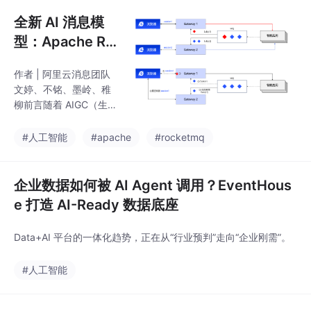
全新 AI 消息模
型：Apache Ro
cketMQ 如何让
作者 | 阿里云消息团队
AI 应用拥抱事件
文婷、不铭、墨岭、稚
驱动架构？
柳前言随着 AIGC（生
成式人工智能）浪潮席
卷全球，大语言模型（L
#人工智能
#apache
#rocketmq
LM）正在深刻重塑千行
百业、重构应用开发范
式。这场由模型与算法
企业数据如何被 AI Agent 调用？EventHous
驱动的技术革命，带来
e 打造 AI-Ready 数据底座
了前所未有的机遇，也
为开发者构建 AI 应用带
Data+AI 平台的一体化趋势，正在从“行业预判”走向“企业刚需”。
来了全新而严峻的工程
挑战：如何保障长耗时
#人工智能
对话的连续性？如何公
平高效地调度有限的算
力资源？如何避免多 AI