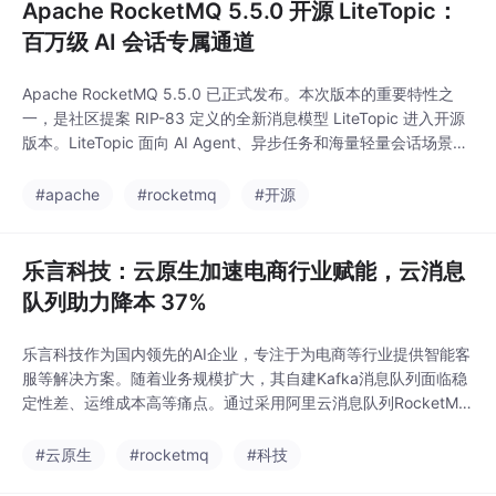
Apache RocketMQ 5.5.0 开源 LiteTopic：
Agent 或复杂工作流的
级联阻塞问题？......这
百万级 AI 会话专属通道
些
Apache RocketMQ 5.5.0 已正式发布。本次版本的重要特性之
一，是社区提案 RIP-83 定义的全新消息模型 LiteTopic 进入开源
版本。LiteTopic 面向 AI Agent、异步任务和海量轻量会话场景，
支持百万级轻量会话通道共存，并在轻量通道管理、消费状态持久
化和事件驱动分发等方面进行了针对性设计。此前，阿里云云消息
#apache
#rocketmq
#开源
队列 RocketMQ 版已围绕相关 AI 通信场景
乐言科技：云原生加速电商行业赋能，云消息
队列助力降本 37%
乐言科技作为国内领先的AI企业，专注于为电商等行业提供智能客
服等解决方案。随着业务规模扩大，其自建Kafka消息队列面临稳
定性差、运维成本高等痛点。通过采用阿里云消息队列RocketMQ
版Serverless系列，实现了业务解耦与弹性伸缩，整体成本降低3
7%，同时提升了系统稳定性和开发效率。结合云原生架构，乐言
#云原生
#rocketmq
#科技
科技进一步优化了智能客服系统，为电商客户提供更高效的数智化