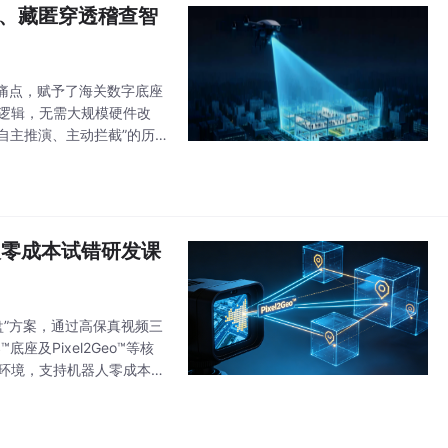
源、藏匿穿透稽查智
痛点，赋予了海关数字底座
层逻辑，无需大规模硬件改
自主推演、主动拦截”的历
调度、时空数据存储与引擎协
人零成本试错研发课
盘”方案，通过高保真视频三
及Pixel2Geo™等核
练环境，支持机器人零成本无
家居、工业、高危巡