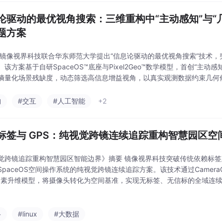
论驱动的最优视角搜索：三维重构中“主动感知”与“
题方案
 镜像视界科技联合华东师范大学提出“信息论驱动的最优视角搜索”技术
该方案基于自研SpaceOS™底座与Pixel2Geo™数学模型，首创“主动
熵量化场景残缺度，动态筛选高信息增益视角，以真实观测数据约束几何
模型自主迭代收敛。核心技术覆盖信息熵量化（准确率≥99%）、最优视
构
#交互
#人工智能
+2
标签与 GPS：纯视觉跨镜连续追踪重构智慧园区空
觉跨镜追踪重构智慧园区智能边界》摘要 镜像视界科技突破传统依赖标签/
paceOS空间操作系统的纯视觉跨镜连续追踪方案。该技术通过CameraGr
o像素升维模型，将摄像头转化为空间基准，实现无标签、无信标的全域连
-ID目标重识别、盲区AI推演、动态增量重建等能力，使感知范围从"信标覆
络
#linux
#大数据