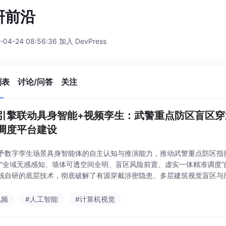
研前沿
-04-24 08:56:36 加入 DevPress
列表
讨论/问答
关注
引擎联动具身智能+视频孪生：武警重点防区盲区
调度平台建设
予数字孪生场景具身智能体的自主认知与推演能力，推动武警重点防区指
向“全域无感感知、墙体可透空间全明、盲区风险前置、虚实一体精准调度
栈自研的底层技术，彻底破解了有源穿戴涉密隐患、多层建筑视觉盲区与
武警数字底座真正的“穿透感知”、“具身推演”与“自主调度”能力。本方案
静态建
视频
#人工智能
#计算机视觉