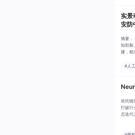
实景
安防
摘要：
知割裂
建，精
标全链
#人
Neu
依托镜像
打破行
态迭代
OS™
#重