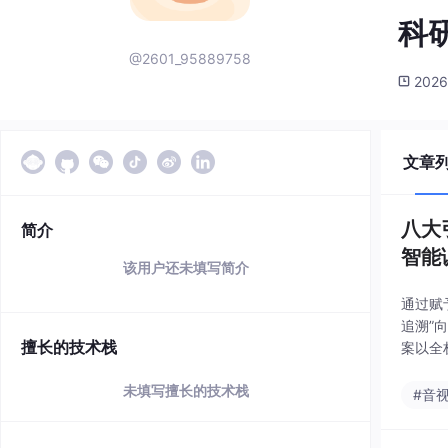
科
@2601_95889758
2026
文章
八大
简介
智能
该用户还未填写简介
通过赋
追溯”
擅长的技术栈
案以全
赋予了
未填写擅长的技术栈
拼接与
#音