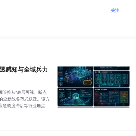
关注
穿透感知与全域兵力
挥管控从“表层可视、断点
”的全新战备范式跃迁。该方
应急调度滞后等行业痛点，
的技术壁垒在于打破传统视频