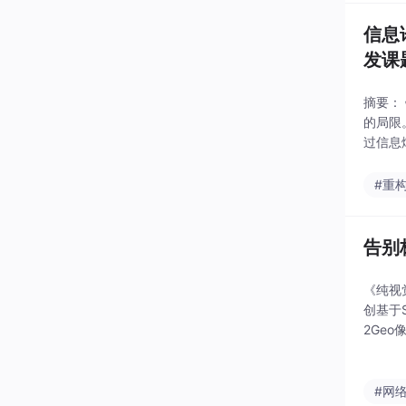
信息
发课
摘要：
的局限。
过信息
补全与
#重
告别
《纯视
创基于S
2Ge
镜Re
#网