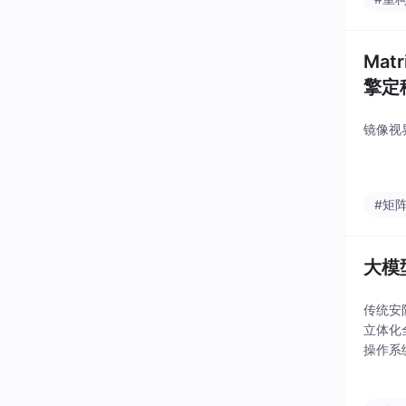
Mat
擎定
镜像视
#矩
大模
传统安
立体化
操作系
技术打
重构。