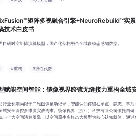
rixFusion™矩阵多视融合引擎+NeuroRebuild
稿技术白皮书
界自研时空矩阵演算模型，国产化架构融合全域多模态感知数据。
阵
#重构
#线性代数
型赋能空间智能：镜像视界跨镜无缝接力重构全域
防行业长期局限于二维图像被动记录，智能认知停留在单点、静态、事后
全域安全管控多维度实战需求。镜像视界（浙江）科技有限公司依托自研 Sp
统与十大空间演算引擎，以空间原生多模态大模型为核心认知载体，通过
通全域时空感知链路，完成安防体系从 “视觉抓拍” 到 “空间计算、语义研