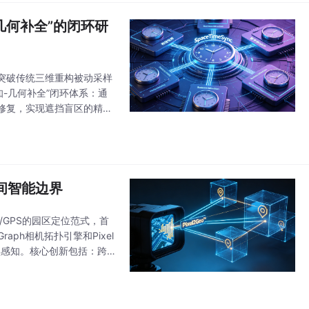
几何补全”的闭环研
，突破传统三维重构被动采样
感知-几何补全”闭环体系：通
修复，实现遮挡盲区的精准
角筛选（冗余算力降低60
间智能边界
GPS的园区定位范式，首
aph相机拓扑引擎和Pixel
续感知。核心创新包括：跨
盖&