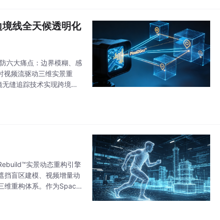
边境线全天候透明化
安防六大痛点：边界模糊、感
实时视频流驱动三维实景重
跨镜无缝追踪技术实现跨境目
升级模式，适配山地、界河等
Rebuild™实景动态重构引擎
遮挡盲区建模、视频增量动
维重构体系。作为Space
底层同源算力，赋