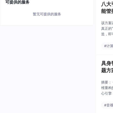
可提供的服务
八大
能管
暂无可提供的服务
该方案
真正的
造，即
史性跨
同调度
#计
具身
题方
摘要：
维重构
心引擎
限试错
#音