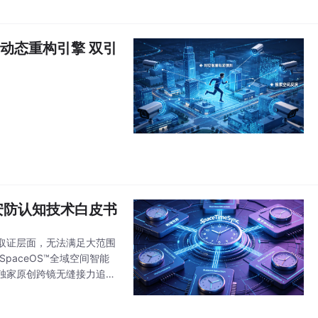
™实景动态重构引擎 双引
安防认知技术白皮书
取证层面，无法满足大范围
aceOS™全域空间智能
独家原创跨镜无缝接力追踪
判、主动防控” 的底层认知