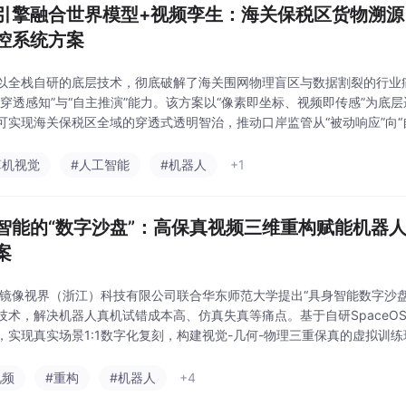
引擎融合世界模型+视频孪生：海关保税区货物溯
控系统方案
以全栈自研的底层技术，彻底破解了海关围网物理盲区与数据割裂的行业
“穿透感知”与“自主推演”能力。该方案以“像素即坐标、视频即传感”为底
可实现海关保税区全域的穿透式透明智治，推动口岸监管从“被动响应”向“
越。*SpaceOS全域空间操作系统：作为统一底层基座，承担异构算力
，
算机视觉
#人工智能
#机器人
+1
智能的“数字沙盘”：高保真视频三维重构赋能机器
案
 镜像视界（浙江）科技有限公司联合华东师范大学提出“具身智能数字沙
技术，解决机器人真机试错成本高、仿真失真等痛点。基于自研SpaceOS™底座
，实现真实场景1:1数字化复刻，构建视觉-几何-物理三重保真的虚拟训
。创新Sim2Real闭环迁移机制，确保虚拟训练策略精准落地真机，覆盖
视频
#重构
#机器人
+4