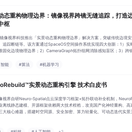
动态重构物理边界：镜像视界跨镜无缝追踪，打造
中枢
 镜像视界科技推出「实景动态重构物理边界」解决方案，突破传统边境
、追踪断链等。该方案通过SpaceOS空间操作系统实现四大创新：1）
准固化边境物理边界；2）CameraGraph拓扑组网消除感知盲区；3）
路锁定；4）Pixel2Geo空间解算精准识别越境行为。采用纯软件无感
工智能
#算法
#机器学习
roRebuild™实景动态重构引擎 技术白皮书
视界自研Neuro-Spatial点云深度学习框架+拓扑联动补全机制，Neuro
业离线静态建模、开源框架依赖两大技术桎梏，攻克国产化神经重构、高
三大核心难题，搭建时空同源、安全加密、算力轻量化、可动态迭代实景三
全域空间智能操作系统上层三维渲染核心引擎，承接组网、融合、空间反演
构
#科技
#人工智能
+2