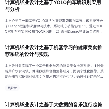
计算机毕业设计之基于YOLO的车牌识别应用
与分析
本文介绍了一套基于YOLO算法的智能车牌识别系统，该系统整合
了Django框架和深度学习技术。系统核心功能包括：1）通过YOL
O实现车牌实时检测与OCR识别；2）采用Django构建后台管理系
统，支持管理员进行图片上传、结果查看及数据统计；3）集成深
度学习模型提升复杂场景下的识别准确率。系统特色在于结合CN
计算机毕业设计之基于机器学习的健康美食推
N进行字符特征提取，并实现停车时间自动记录功能。测试表明，
该系统能有效完成车牌定位、字符分割
荐系统的设计与实现
本文设计并实现了一个基于机器学习的健康美食推荐系统，通过分
析用户饮食习惯、健康数据和食物营养成分，提供个性化推荐。系
统采用数据挖掘和机器学习技术构建推荐模型，确保推荐结果的准
确性和多样性。在数据管理方面，支持餐厅信息的增删改查操作，
并通过网络爬虫实时更新数据。系统功能模块包括数据采集、预处
#美食
理、分析和可视化（生成多种图表），以及基于Django框架的管
理系统（含用户管理、美食信息管理等功能）。用户可
计算机毕业设计之基于大数据的音乐流行趋势