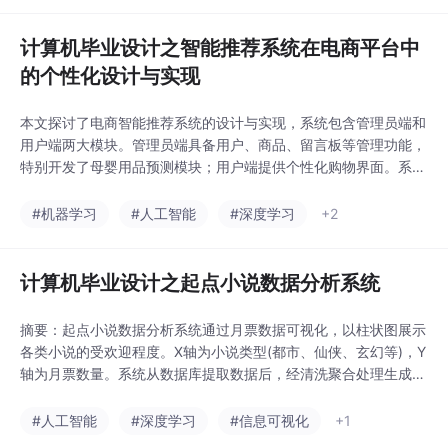
测结果。系统通过全流程数据管理为农业生产提供智能
计算机毕业设计之智能推荐系统在电商平台中
的个性化设计与实现
本文探讨了电商智能推荐系统的设计与实现，系统包含管理员端和
用户端两大模块。管理员端具备用户、商品、留言板等管理功能，
特别开发了母婴用品预测模块；用户端提供个性化购物界面。系统
通过机器学习算法分析用户行为和商品数据实现精准推荐，并采用
加密API定时抓取商品数据保障安全性和实时性。该系统有效提升
#机器学习
#人工智能
#深度学习
+2
了用户体验和平台运营效率，尤其在母婴用品市场预测方面具有显
著优势。
计算机毕业设计之起点小说数据分析系统
摘要：起点小说数据分析系统通过月票数据可视化，以柱状图展示
各类小说的受欢迎程度。X轴为小说类型(都市、仙侠、玄幻等)，Y
轴为月票数量。系统从数据库提取数据后，经清洗聚合处理生成直
观图表，帮助用户快速识别当前市场热门小说类型。该分析为读者
提供阅读参考，为作者创作和市场策略提供数据支持。
#人工智能
#深度学习
#信息可视化
+1