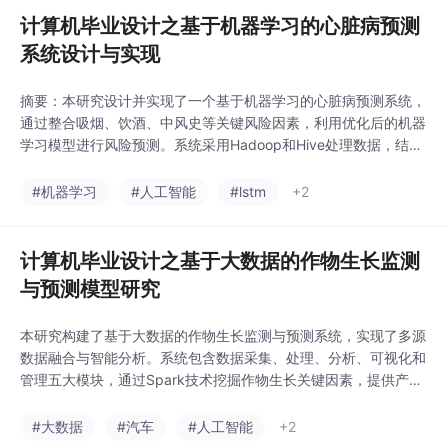
计算机毕业设计之基于机器学习的心脏病预测
系统设计与实现
摘要：本研究设计并实现了一个基于机器学习的心脏病预测系统，
通过整合吸烟、饮酒、中风史等关键风险因素，利用优化后的机器
学习模型进行风险预测。系统采用Hadoop和Hive处理数据，结合
Echarts实现可视化，并提供用户友好界面。实验验证了模型的准
确性和系统的实用性，为心脏病早期筛查提供了智能化工具。未来
#机器学习
#人工智能
#lstm
+2
可扩展更多风险因素以提升预测精度，推动AI在医疗领域的应用。
计算机毕业设计之基于大数据的作物生长监测
与预测模型研究
本研究构建了基于大数据的作物生长监测与预测系统，实现了多源
数据融合与智能分析。系统包含数据采集、处理、分析、可视化和
管理五大模块，通过Spark技术挖掘作物生长关键因素，提供产量
统计、病虫害预警等可视化看板。重点开发的产量预测功能整合气
象、土壤等数据，采用机器学习算法实现精准预测，支持管理员对
#大数据
#汽车
#人工智能
+2
作物种类、种植条件等参数进行交互式操作，并以图表直观展示预