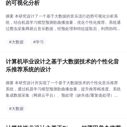
的可视化分析
摘要 本研究设计了一个基于大数据的音乐流行趋势可视化分析系
统，结合机器学习模型预测歌曲播放量，优化个性化推荐。系统通
过爬虫采集网易云音乐数据，经预处理和特征提取后，利用协同过
滤与机器学习算法训练预测模型，并通过交叉验证优化性能。实现
功能包括数据可视化、播放量预测及用户行为分析，后台支持音乐
#大数据
#学习
信息、歌单管理等模块。实验表明，系统在提升推荐准确性和用户
体验方面效果显著，技术上融合大数据与Django框架
计算机毕业设计之基于大数据技术的个性化音
乐推荐系统的设计
摘要 本研究设计并实现了一个基于大数据技术的个性化音乐推荐
系统，通过机器学习模型预测歌曲播放量，提升推荐精准度。系统
集成数据采集（网易云平台）、预处理（缺失值/重复值处理）、
特征工程与可视化分析，采用协同过滤与机器学习算法（如Djang
o框架开发）训练预测模型，优化冷门歌曲推荐。功能模块涵盖后
#大数据
台管理（用户/歌曲数据、播放预测）和前台展示（歌单、资讯
等）。实验表明，系统在技术（算法融合）、经济（低成