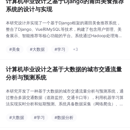
计算机毕业设计之基于Django的莆田美食推荐
系统的设计与实现
本研究设计并实现了一个基于Django框架的莆田美食推荐系统，
整合了Django、Vue和MySQL等技术，构建了包含用户管理、美
食展示、智能推荐等核心功能的平台。系统通过Hadoop处理海量
数据，采用自然语言处理和机器学习算法分析用户评论，实现精准
推荐和未来三天热门产品预测。平台提供直观的数据可视化界面，
#美食
#大数据
#学习
+3
便于管理运营分析。该系统不仅促进了莆田美食文化的传播，也为
餐饮行业提供了市场趋势参考，具有重
计算机毕业设计之基于大数据的城市交通流量
分析与预测系统
本研究开发了一种基于大数据的城市交通流量分析与预测系统，通
过整合多源交通数据（道路监控、交通卡口等），利用机器学习算
法实现实时分析和短期预测。系统具备数据采集（网络爬虫）、清
洗处理、智能分析（异常检测、流量预测）和可视化功能，实验证
明能有效提升交通管理效率、缓解拥堵。系统设计注重实用性和可
#大数据
#学习
#数据分析
扩展性，支持持续优化预测模型，为智慧城市建设提供科学决策支
持。研究推动了大交通数据技术的应用创新，具有广泛推广