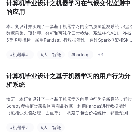
计算机毕业设计之机器学习在气候变化监测中
的应用
本研究设计并实现了一套基于机器学习的空气质量监测系统，包含
数据采集、预处理、分析和可视化四大模块。系统整合AQI、PM2.
5等多项指标，采用Pandas进行数据清洗，通过Spark框架和Skle
arn进行深度分析，并运用Vue.js实现交互式可视化展示。系统功
能涵盖空气质量监测、预测及管理，提供饼状图、柱状图等多维度
#机器学习
#人工智能
#hadoop
+3
数据呈现，支持污染物分析和趋势预测。该系统为环境决策提供科
学依据，具有重要应用价值
计算机毕业设计之基于机器学习的用户行为分
析系统
摘要：本研究设计了一个基于机器学习的用户行为分析系统，通过
Scrapy爬虫框架采集淘宝商品数据，利用Pandas进行数据清洗
（包括缺失值处理、去重等），构建了包含价格统计、销量预测、
地域分析等功能的可视化数据大屏。系统采用深度学习技术提升行
为预测精度，实现了商品信息管理、销量预测和数据分析看板三大
#机器学习
#人工智能
核心模块，为商家提供决策支持并优化用户购物体验。管理员可通