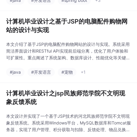
#java
#开发语言
#spring boot
+3
化。通过HTML5前端设计和MySQL数据库支持，该系统具有安全
性高、操作便捷、扩展性强等特点，为传统球
计算机毕业设计之基于JSP的电脑配件购物网
站的设计与实现
本文介绍了基于JSP的电脑配件购物网站的设计与实现。系统采用
简洁界面设计和RESTful API实现前后端分离，优化了用户体验和
可扩展性。重点阐述了系统架构、数据库设计、性能优化等关键技
术，实现了包括商品展示、购物车、订单管理等功能模块。特别设
计了管理员后台，支持公告管理、轮播图更新、用户咨询回复等操
#java
#开发语言
#宠物
+1
作。系统通过缓存等技术提升响应速度，最终构建了一个安全稳
定、功能完善的电商平台，具有良好的实用和推
计算机毕业设计之jsp民族师范学院不文明现
象反馈系统
本文设计并实现了一个基于JSP技术的河北民族师范学院不文明现
象反馈系统。系统采用Windows平台，MySQL数据库和Tomcat服
务器，实现了用户管理、积分获取与扣除、反馈处理、物品兑换、
论坛交流等功能。论文详细阐述了系统分析设计、数据库构建及模