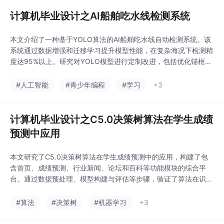
过友好界面进行数据维护，系统自动化完成数据更
计算机毕业设计之AI船舶吃水线检测系统
本文介绍了一种基于YOLO算法的AI船舶吃水线自动检测系统。该
系统通过数据增强和迁移学习提升模型性能，在复杂海况下检测精
度达95%以上。研究对YOLO模型进行定制改进，包括优化锚框设
计和引入注意力机制，并采用轻量化设计实现边缘设备实时运行。
系统包含数据预处理、模型训练和可视化报表模块，能自动生成检
#人工智能
#青少年编程
#学习
+3
测趋势图表，为港口管理提供决策支持。实验表明该系统可显著降
低人工检测成本，具有良好应用前景。
计算机毕业设计之C5.0决策树算法在学生成绩
预测中应用
本文研究了C5.0决策树算法在学生成绩预测中的应用，构建了包
含首页、成绩预测、行业新闻、论坛和百科等功能模块的综合平
台。通过数据预处理、模型构建与评估等步骤，验证了算法在识别
关键影响因素和成绩预测方面的有效性。系统支持图像数据提取，
自动分析学生成绩分布并以饼图直观展示，为教育决策提供支持。
#算法
#决策树
#机器学习
+3
多模块协同设计实现了从数据采集到应用的一体化流程，提升了预
测准确性和用户体验，有助于个性化教学和教育质量提升。