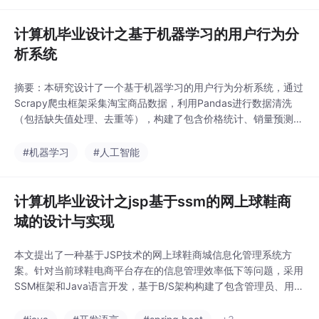
为用户提供更加高效和
储和管理，利用Spark
准确的信息智能化服
框架对这些大规模数据
计算机毕业设计之基于机器学习的用户行为分
务，满足用户的需求。
进行快速的计算和分
通过对系统的实现和应
析系统
析，将处理后的结果存
入MySQL数据库中以方
摘要：本研究设计了一个基于机器学习的用户行为分析系统，通过
便后续查询和检索，后
Scrapy爬虫框架采集淘宝商品数据，利用Pandas进行数据清洗
端采用Django框架搭建
（包括缺失值处理、去重等），构建了包含价格统计、销量预测、
Web应用服务器，前端
地域分析等功能的可视化数据大屏。系统采用深度学习技术提升行
则使用Vue.js库来创建
为预测精度，实现了商品信息管理、销量预测和数据分析看板三大
#机器学习
#人工智能
交互式界面，并通过Ec
核心模块，为商家提供决策支持并优化用户购物体验。管理员可通
harts图表库绘制各种可
过友好界面进行数据维护，系统自动化完成数据更
视化图形。此外，系统
计算机毕业设计之jsp基于ssm的网上球鞋商
还提供了
城的设计与实现
本文提出了一种基于JSP技术的网上球鞋商城信息化管理系统方
案。针对当前球鞋电商平台存在的信息管理效率低下等问题，采用
SSM框架和Java语言开发，基于B/S架构构建了包含管理员、用户
和商家三种角色的管理系统。系统主要模块包括用户信息、商家管
理、球鞋分类、订单处理等，实现了权限分级管理和业务流程优