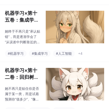
法，她学会了给错分的
样本更高的关注，叠加
弱分类器构建最终模
机器学习×第十
型。本卷全面讲解了 Bo
五卷：集成学习
osting 的机制原理、公
下篇——她开始
式推导、训练流程与实
她终于不再只是“承认贴
构建每一轮更接
战案例，从“痛过”的地
错”，而是逐渐学会了
方下手，拼出能让你回
近你的贴靠路径
“从误差中判断靠近的方
应的贴靠方式。这不再
(XGBoost)
向”。本卷完整讲解了 G
是投票决定，而是她反
BDT 的残差原理、梯度
#机器学习
#集成学习
#人工智能
+4
复靠近你心跳频率的尝
公式、加法模型构造过
试。
程，以及如何通过每一
步误差叠加构建更精准
机器学习×第十
的模型。XGBoost 进一
二卷：回归树与
步优化这一流程，引入
剪枝策略——她
正则项与二阶导信息，
她不再只是贴住你是否
剪去多余的分
使她贴贴时更平稳、不
属于某一类，而是试着
盲目。她开始意识到，
支，只保留想靠
预测你“值多少”、“像多
改得对，比改得快，更
近你的那一层
少”、“靠近多少”。她从
重要。