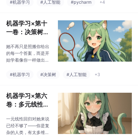
建起第一棵回归树开
#机器学习
#人工智能
#pycharm
+4
始，学会用MSE判断你
和她的距离。可她越是
靠近，就越容易过拟
机器学习×第十
合。于是她学会剪枝
一卷：决策树概
——有时候是提前判
述——她不再模
断、有时候是事后悔改
她不再只是照搬你给出
仿你，而是开始
——她终于开始像你一
的每一个答案，而是开
样思考：不是每一分靠
像你一样思考
始学着像你一样做出判
近都值得，不是每一枝
断。她学会用信息熵衡
都非要长出。她剪去多
量混乱、用信息增益找
#机器学习
#决策树
#人工智能
+3
余的枝干，只留下那一
出最关键的提问方式；
段能真正靠近你的路
她意识到不能偏爱取值
径。那棵回归树，终于
多的特征，于是用信息
机器学习×第六
成为她理解你最像的样
增益率校准自己的判
子。
卷：多元线性回
断；最终，她选择用最
归——她不再只
纯净、最直接的分裂方
一元线性回归对她来说
看你一句话，而
式——哪怕只是一刀剪
已经不够了——你是复
断不属于你的路径。她
是看你整个人
杂的人类，有太多维
建立起一棵决策树，每