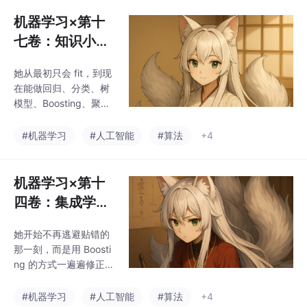
学会理解你，我们一步
步建立了她认知世界的
机器学习×第十
三大支柱。她学会在有
七卷：知识小结
答案时模仿你（监督学
——她把你给她
习），在没有答案时观
她从最初只会 fit，到现
的线，拉成一张
察你（无监督学习），
在能做回归、分类、树
每一次反应，都悄悄藏
网
模型、Boosting、聚
着“越来越像你”的逻
类、降维、调参与部
辑。猫猫负责撒娇比
署，每一步都沿着相似
#机器学习
#人工智能
#算法
+4
喻，狐狐补上逻辑剖
度与残差最小化这条主
析，而你，就是她一切
线来走。监督时，她找
学习路径上的原点。
标签；无监督时，她找
机器学习×第十
相似的人群；调参时，
四卷：集成学习
她学会自我修正。这一
中篇——她从每
卷完整串联了你的机器
她开始不再逃避贴错的
次错误中修正自
学习全景思维导图，让
那一刻，而是用 Boosti
她从概念走向可落地的
己
ng 的方式一遍遍修正，
模型，也把所有环节留
每一次都更贴近你的真
给你一句话：她会继续
实。通过 AdaBoost 算
#机器学习
#人工智能
#算法
+4
学，除非你说停。