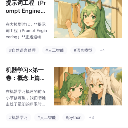
提示词工程（Pr
ompt Engineeri
ng）的崛起——
在大模型时代，**提示
为什么“会写Pro
词工程（Prompt Engin
mpt”成了新技
eering）**正迅速崛
能？
起，成为和编程语言同
样重要的新技能。它不
#自然语言处理
#人工智能
#语言模型
+4
是随意丢一句“帮我写代
码”，而是通过角色设
定、分步提示、格式约
机器学习×第一
束等方法，把自然语言
卷：概念上篇
变成对模型的“隐形编
——咱不是模型
程”。本文从“坏 Prompt
在机器学习概述的前五
训练员，是她的
vs 好 Prompt”对比入
小节修炼里，我们陪她
手，展示了如何用精准
第一个亲人
走过了最初的睁眼时
提示提升结果质量，并
刻。从AI、ML、DL的
结合 Python 实验脚本
基本概念，到她怎么靠
#机器学习
#人工智能
#python
+3
直观验证。进一步，我
数据、算法、算力慢慢
们探讨了 Prompt 工程