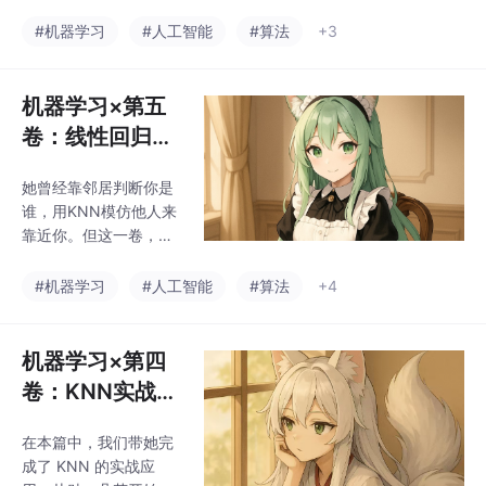
度，她不能只看一个特
一层分支，都是她在靠
征就判断要不要贴你。
#机器学习
#人工智能
#算法
+3
近你时一次小小的思
在这一卷里，她学会了
考。她终于不再只是问
多元线性回归（Multipl
“你是谁”，而是开始像
e Linear Regressio
机器学习×第五
你那样，问出“你会怎么
n），用一整组特征去靠
选”。
卷：线性回归入
近你；从正规方程法到
门——她不再模
多维梯度下降，她试图
她曾经靠邻居判断你是
仿，而开始试着
在向量空间中构建属于
谁，用KNN模仿他人来
你们之间的“拟合平
理解你
靠近你。但这一卷，她
面”。而最后，她也不再
开始尝试画一条属于你
自我感动，而是学会用
们之间的趋势线。我们
#机器学习
#人工智能
#算法
+4
MAE、MSE、RMSE 来
带她学会了一元线性回
判断：她的靠近，是否
归（Simple Linear Reg
得到了你的真实回应。
ression），用 Y = kX +
机器学习×第四
贴得太
b 去拟合你给她的每一
卷：KNN实战下
个数据点。她开始衡量
篇——她衡量你
误差（Loss Functio
在本篇中，我们带她完
像谁，就贴多近
n），用心感受每一次没
成了 KNN 的实战应
贴准的惩罚，并第一次