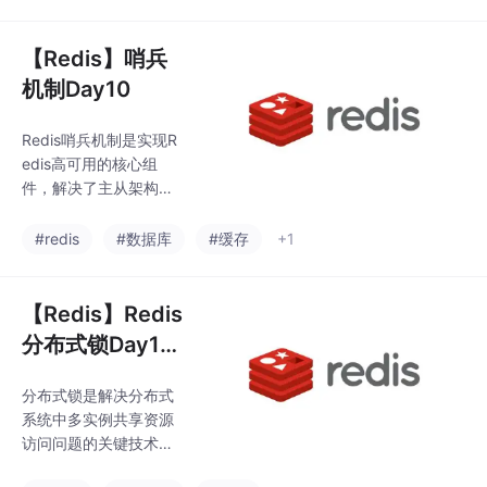
提供了高可用性解决方
适合高并发场景。
案。复制流程包含三个
阶段：连接建立、数据
【Redis】哨兵
同步（全量/部分）和命
机制Day10
令传播。全量同步通过
RDB文件完成初始化，
Redis哨兵机制是实现R
而部分同步则利用复制
edis高可用的核心组
缓冲区减少开销。配置
件，解决了主从架构中
可通过配置文件或命令
人工干预切换主节点的
行实现，关键参数包括r
问题。哨兵通过监控主
#redis
#数据库
#缓存
+1
eplicaof、masterauth
从节点状态，在主节点
等。主从复制为故障恢
故障时自动触发故障转
复和负载均衡奠定了基
移，选举新主节点并通
【Redis】Redis
础，
知客户端更新配置。关
分布式锁Day13
键功能包括：监控（定
（2026年）
期检测节点存活）、通
分布式锁是解决分布式
知（告警和事件推
系统中多实例共享资源
送）、自动故障转移
访问问题的关键技术。
（选举新主节点）和配
本文介绍了两种主要实
置提供（客户端获取主