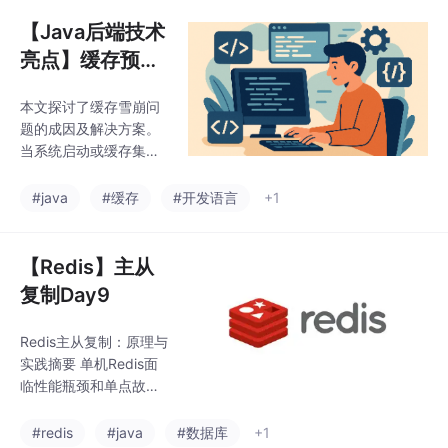
式：RDB和AOF。 RDB
差异。最后
通过快照方式保存数
【Java后端技术
据，具有文件紧凑、恢
亮点】缓存预热
复快的特点，但存在数
+定时刷新策
据丢失风险。触发方式
本文探讨了缓存雪崩问
略：彻底告别缓
包括自动配置、手动命
题的成因及解决方案。
令和特殊场景触发，核
存雪崩的终极方
当系统启动或缓存集中
心流程通过fork子进程
案
失效时，大量请求直接
完成。 AOF以日志形式
访问数据库可能导致崩
#java
#缓存
#开发语言
+1
记录写命令，提供更高
溃。通过缓存预热（系
数据安全性，支持三种
统启动时预先加载热点
同步策略。AOF重写机
数据）和定时刷新策略
【Redis】主从
制可压缩文件体
（避免缓存集中过
复制Day9
期），可有效构建缓存
防线。文章对比了缓存
Redis主从复制：原理与
雪崩、击穿和穿透的区
实践摘要 单机Redis面
别，并提供了Spring Bo
临性能瓶颈和单点故障
ot实现缓存预热的代码
问题。主从复制通过数
示例。这些方法能显著
据冗余备份和读写分离
#redis
#java
#数据库
+1
提升系统稳定性，特别