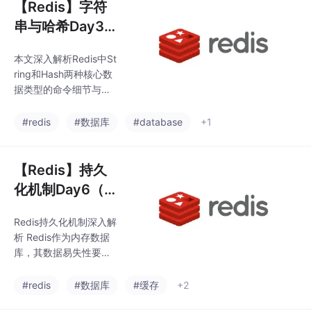
【Redis】字符
串与哈希Day3
（2026年）
本文深入解析Redis中St
ring和Hash两种核心数
据类型的命令细节与应
用场景。String类型部
分详细介绍了基础SET/
#redis
#数据库
#database
+1
GET命令、带参数设
置、数值操作及批量操
作，重点分析了分布式
【Redis】持久
锁、计数器等典型应用
化机制Day6（2
场景。Hash类型部分讲
026年）
解了字段操作、数值增
Redis持久化机制深入解
减等命令，并通过用户
析 Redis作为内存数据
信息、购物车等案例展
库，其数据易失性要求
示其优势。文章特别强
必须通过持久化机制保
调了大value对性能的影
证数据安全。文章详细
#redis
#数据库
#缓存
+2
响，并对比了Hash与St
分析了两种持久化方
ring+JSON存储方式的