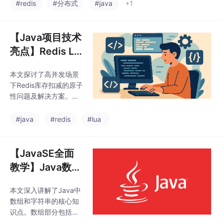
现方式：基于Redis SE
#redis
#分布式
#java
+1
节点地址）。哨兵采用
TNX的简单方案和Redi
多数投票机制（quoru
sson高级方案。SETNX
m）判断主节点客观下
通过NX/PX参数实现基
【Java项目技术
线，并通过Raft协议选
本的加锁/解锁，但存在
举领导者哨
亮点】Redis Lu
锁超时、主从切换丢锁
a脚本原子化操
等问题。Redisson提供
本文探讨了高并发场景
作：高并发场景
了更完善的功能，包括
下Redis库存扣减的原子
自动续期（看门狗机
下的终极武器
性问题及解决方案。通
制）、可重入锁等特
过一个电商超卖案例，
性，是生产环境更可靠
揭示了传统先查后减方
#java
#redis
#lua
的选择。文章详细对比
案的缺陷——多线程竞
了两种方案的优缺点，
争导致库存为负。核心
并给出了Java代码示
解决方案是使用Redis L
【JavaSE全面
例，帮
ua脚本，其优势在于原
教学】Java数组
子性执行（不可中
与字符串深入Da
断）、减少网络IO和复
本文深入讲解了Java中
y4（2026年）
杂逻辑支持。文章提供
数组和字符串的核心知
了库存扣减的Lua脚本
识点。数组部分包括内
示例，实现判断库存、