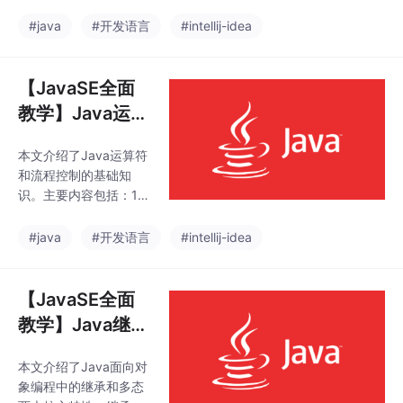
存结构、常用操作（拷
扣减和记录购买的一体
贝、排序、查找等）、
#java
#开发语言
#intellij-idea
化原子操作，并给出Ja
二维数组及算法实战
va调用代码。该方案有
（反转、排序、查找
效解决了竞态条件问
等）。字符串部分重点
【JavaSE全面
题，适用于秒杀等高并
解析了String的不可变
发
教学】Java运算
性设计、字符串常量池
符与流程控制Da
机制，并详细介绍了常
本文介绍了Java运算符
y3（2026年）
用字符串操作方法。文
和流程控制的基础知
章通过代码示例演示了
识。主要内容包括：1）
数组和字符串的各种操
算术、赋值、比较、逻
作技巧，特别强调了面
辑、位运算和三元运算
#java
#开发语言
#intellij-idea
试中常见的String陷阱
符的使用方法及注意事
和优化方法，为Java开
项；2）if-else条件判断
发者提供了实用的编程
和switch-case多分支
【JavaSE全面
参考。
选择语句的语法结构。
教学】Java继承
文章通过代码示例详细
与多态Day7（2
讲解了各类运算符的特
本文介绍了Java面向对
026年）
性（如整数除法、自增
象编程中的继承和多态
运算、短路逻辑等）和