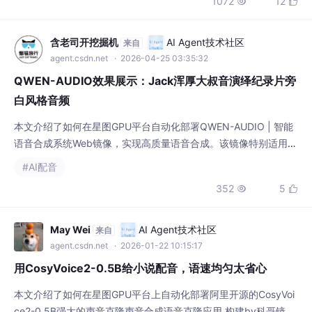
1072
12


极大提升音频制作效率与表现力。
含老司开挖掘机
AI Agent技术社区
来自
agent.csdn.net
· 2026-04-25 03:35:32
QWEN-AUDIO效果展示：Jack浑厚大叔音演绎纪录片旁
白风格音频
本文介绍了如何在星图GPU平台自动化部署QWEN-AUDIO | 智能
语音合成系统Web镜像，实现高质量语音合成。该镜像特别适用于
纪录片旁白生成，能够以Jack浑厚大叔音色自动演绎专业级解说
#AI配音
音频，大幅提升内容创作效率与音质体验。
352
5


May Wei
AI Agent技术社区
来自
agent.csdn.net
· 2026-01-22 10:15:17
用CosyVoice2-0.5B给小说配音，语速均匀太省心
本文介绍了如何在星图GPU平台上自动化部署阿里开源的CosyVoi
ce2-0.5B强大的声音克隆声音合成语音克隆应用 构建by科哥镜