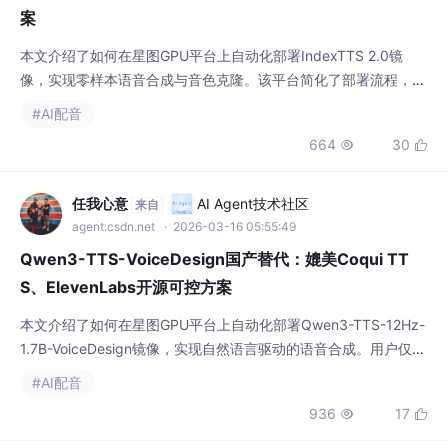
案
本文介绍了如何在星图GPU平台上自动化部署IndexTTS 2.0镜
像，实现零样本语音合成与音色克隆。该平台简化了部署流程，用
户可快速利用该模型为动态漫画、二次元视频等内容生成与画面精
#AI配音
准同步的角色配音，大幅提升音频制作效率与质量。
664
30


任我心意
AI Agent技术社区
来自
agent.csdn.net
· 2026-03-16 05:55:49
Qwen3-TTS-VoiceDesign国产替代：媲美Coqui TT
S、ElevenLabs开源可控方案
本文介绍了如何在星图GPU平台上自动化部署Qwen3-TTS-12Hz-
1.7B-VoiceDesign镜像，实现自然语言驱动的语音合成。用户仅需
输入如“温柔知性女性声音”等描述，即可快速生成具备情绪、语调
#AI配音
和人格化特征的配音，典型应用于电商短视频口播、多语言课程旁
936
17


白等真实内容创作场景。