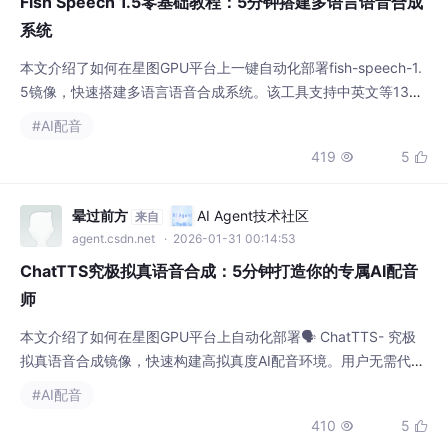
Fish Speech 1.5零基础教程：5分钟搭建多语言语音合成
系统
本文介绍了如何在星图GPU平台上一键自动化部署fish-speech-1.
5镜像，快速搭建多语言语音合成系统。该工具支持中英文等13种
语言的高质量语音生成，并能通过声音克隆功能，轻松为短视频、
#AI配音
有声书等内容创作生成自然流畅的AI配音。
419
5


晕过前方
AI Agent技术社区
来自
agent.csdn.net
· 2026-01-31 00:14:53
ChatTTS究极拟真语音合成：5分钟打造你的专属AI配音
师
本文介绍了如何在星图GPU平台上自动化部署🗣️ ChatTTS- 究极
拟真语音合成镜像，快速构建高拟真度AI配音环境。用户无需代码
基础，5分钟即可生成带语气、停顿和自然笑声的中文语音，典型
#AI配音
应用于短视频口播、产品介绍配音及知识类内容制作，显著提升音
410
5


频内容生产效率。