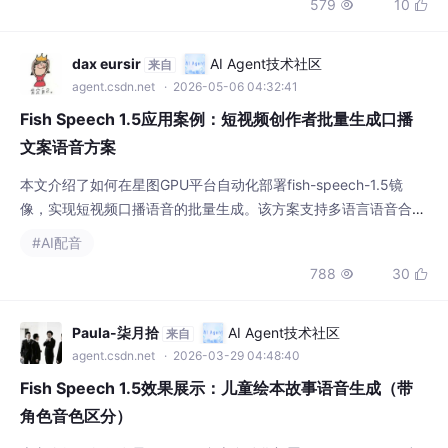
579
10


dax eursir
AI Agent技术社区
来自
agent.csdn.net
· 2026-05-06 04:32:41
Fish Speech 1.5应用案例：短视频创作者批量生成口播
文案语音方案
本文介绍了如何在星图GPU平台自动化部署fish-speech-1.5镜
像，实现短视频口播语音的批量生成。该方案支持多语言语音合成
和声音克隆功能，能帮助内容创作者高效制作高质量、自然流畅的
#AI配音
配音，适用于知识科普、商品推广等多种短视频场景，显著提升创
788
30


作效率。
Paula-柒月拾
AI Agent技术社区
来自
agent.csdn.net
· 2026-03-29 04:48:40
Fish Speech 1.5效果展示：儿童绘本故事语音生成（带
角色音色区分）