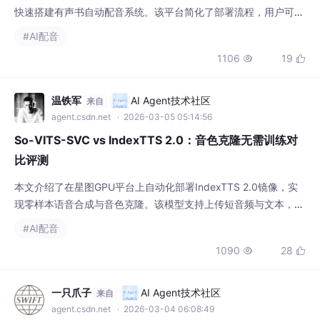
快速搭建有声书自动配音系统。该平台简化了部署流程，用户可利
用GPT-SoVITS强大的声音克隆与合成能力，将电子书文本批量转
#AI配音
换为指定人声朗读的高质量音频，极大降低了有声内容创作的门
1106
19


槛。
温铁军
AI Agent技术社区
来自
agent.csdn.net
· 2026-03-05 05:14:56
So-VITS-SVC vs IndexTTS 2.0：音色克隆无需训练对
比评测
本文介绍了在星图GPU平台上自动化部署IndexTTS 2.0镜像，实
现零样本语音合成与音色克隆。该模型支持上传短音频与文本，一
键生成匹配目标声线的语音，可高效应用于短视频配音、有声内容
#AI配音
制作等场景，显著降低专业语音生成门槛。
1090
28


一只爪子
AI Agent技术社区
来自
agent.csdn.net
· 2026-03-04 06:08:49