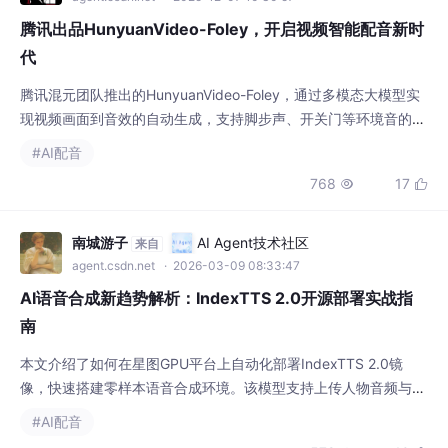
腾讯出品HunyuanVideo-Foley，开启视频智能配音新时
代
腾讯混元团队推出的HunyuanVideo-Foley，通过多模态大模型实
现视频画面到音效的自动生成，支持脚步声、开关门等环境音的精
准匹配与风格化输出，具备帧级同步、动态混音能力，显著提升内
#AI配音
容创作效率。
768
17


南城游子
AI Agent技术社区
来自
agent.csdn.net
· 2026-03-09 08:33:47
AI语音合成新趋势解析：IndexTTS 2.0开源部署实战指
南
本文介绍了如何在星图GPU平台上自动化部署IndexTTS 2.0镜
像，快速搭建零样本语音合成环境。该模型支持上传人物音频与文
本，一键生成匹配声线的语音，可轻松应用于短视频配音、有声书
#AI配音
制作等场景，显著提升音频内容创作效率。