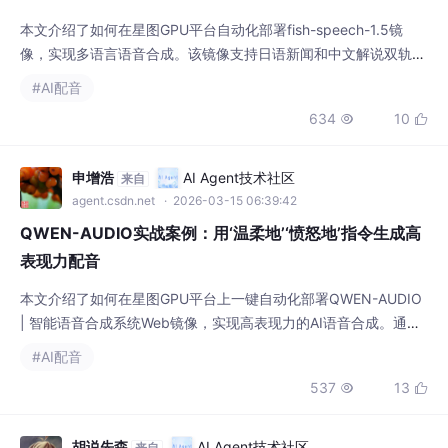
本文介绍了如何在星图GPU平台自动化部署fish-speech-1.5镜
像，实现多语言语音合成。该镜像支持日语新闻和中文解说双轨语
音生成，可自动识别混合语言输入并生成高质量语音，广泛应用于
#AI配音
视频配音、多语言播客等场景，显著提升内容创作效率。
634
10


申增浩
AI Agent技术社区
来自
agent.csdn.net
· 2026-03-15 06:39:42
QWEN-AUDIO实战案例：用‘温柔地’‘愤怒地’指令生成高
表现力配音
本文介绍了如何在星图GPU平台上一键自动化部署QWEN-AUDIO
| 智能语音合成系统Web镜像，实现高表现力的AI语音合成。通过
该平台，用户可快速生成带有情感色彩的配音，如为短视频、有声
#AI配音
书等内容添加“温柔地”或“愤怒地”等情感指令，大幅提升语音生成
537
13


的自然度和表现力。
胡说先森
AI Agent技术社区
来自