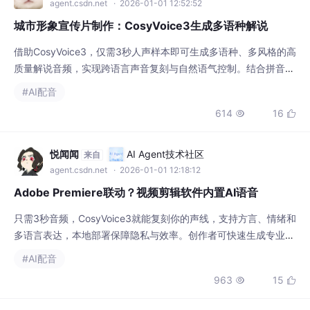
agent.csdn.net
· 2026-01-01 12:52:52
城市形象宣传片制作：CosyVoice3生成多语种解说
借助CosyVoice3，仅需3秒人声样本即可生成多语种、多风格的高
质量解说音频，实现跨语言声音复刻与自然语气控制。结合拼音标
注与多语混合合成，大幅提升城市形象片制作效率与表达精度。
#AI配音
614
16


悦闻闻
AI Agent技术社区
来自
agent.csdn.net
· 2026-01-01 12:18:12
Adobe Premiere联动？视频剪辑软件内置AI语音
只需3秒音频，CosyVoice3就能复刻你的声线，支持方言、情绪和
多语言表达，本地部署保障隐私与效率。创作者可快速生成专业级
配音，显著提升视频制作自由度与品牌辨识度，正逐步融入Premi
#AI配音
ere等剪辑工作流。
963
15

