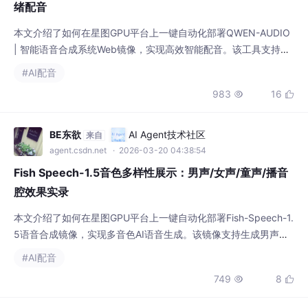
绪配音
本文介绍了如何在星图GPU平台上一键自动化部署QWEN-AUDIO
| 智能语音合成系统Web镜像，实现高效智能配音。该工具支持情
感化语音合成，自媒体博主可快速生成带情绪的配音，适用于知识
#AI配音
科普、产品推广等多种视频内容创作场景，显著提升音频制作效
983
16


率。
BE东欲
AI Agent技术社区
来自
agent.csdn.net
· 2026-03-20 04:38:54
Fish Speech-1.5音色多样性展示：男声/女声/童声/播音
腔效果实录
本文介绍了如何在星图GPU平台上一键自动化部署Fish-Speech-1.
5语音合成镜像，实现多音色AI语音生成。该镜像支持生成男声、
女声、童声及播音腔等多种自然音色，可广泛应用于视频配音、有
#AI配音
声读物制作和智能客服等场景，大幅提升语音内容创作效率与质
749
8


量。