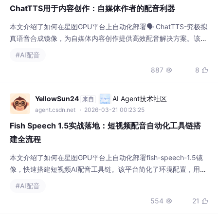
ChatTTS用于内容创作：自媒体作者的配音利器
本文介绍了如何在星图GPU平台上自动化部署🗣️ ChatTTS-究极拟
真语音合成镜像，为自媒体内容创作提供高效配音解决方案。该平
台简化了部署流程，用户可快速利用ChatTTS生成富有情感和真实
#AI配音
感的语音，轻松应用于短视频解说、知识分享等自媒体视频的配音
887
8


场景，显著提升内容制作效率与质量。
YellowSun24
AI Agent技术社区
来自
agent.csdn.net
· 2026-03-21 00:23:25
Fish Speech 1.5实战落地：短视频配音自动化工具链搭
建全流程
本文介绍了如何在星图GPU平台上自动化部署fish-speech-1.5镜
像，快速搭建短视频AI配音工具链。该平台简化了环境配置，用户
可通过API集成，实现从文本脚本到自然语音的自动转换，尤其适
#AI配音
用于短视频内容创作者批量生成高质量、个性化的配音，显著提升
554
21


制作效率。