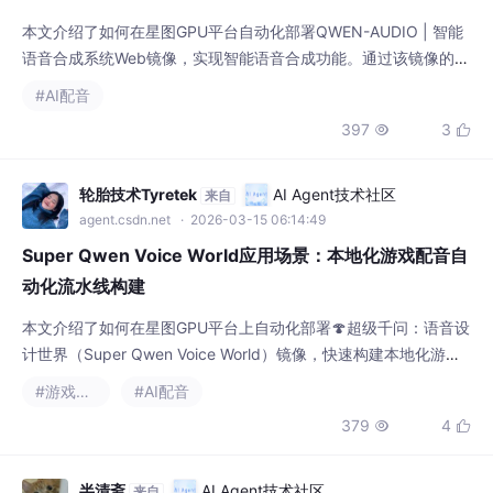
本文介绍了如何在星图GPU平台自动化部署QWEN-AUDIO | 智能
语音合成系统Web镜像，实现智能语音合成功能。通过该镜像的
“Whispering in a secret”指令，用户可快速生成悬疑剧配音，适用
#AI配音
于有声书制作、游戏NPC对话等场景，显著提升音频内容创作效率
397
3


与质量。
轮胎技术Tyretek
AI Agent技术社区
来自
agent.csdn.net
· 2026-03-15 06:14:49
Super Qwen Voice World应用场景：本地化游戏配音自
动化流水线构建
本文介绍了如何在星图GPU平台上自动化部署🍄超级千问：语音设
计世界（Super Qwen Voice World）镜像，快速构建本地化游戏
配音流水线。该镜像基于Qwen3-TTS技术，支持通过自然语言描
#游戏开发
#AI配音
述生成高质量角色语音，适用于游戏对话、剧情配音等场景，大幅
379
4


降低开发成本和时间。
半清斋
AI Agent技术社区
来自