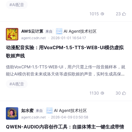
有声书或多人广播剧，实现从文字到声音的沉浸式创作。
#AI配音
1015
23


AWS云计算
AI Agent技术社区
来自
agent.csdn.net
· 2026-01-01 16:54:17
动漫配音实验：用VoxCPM-1.5-TTS-WEB-UI模仿虚拟
歌姬声线
借助VoxCPM-1.5-TTS-WEB-UI，用户只需上传一段音频样本，就
能让AI模仿初音未来或洛天依等虚拟歌姬的声音，实时生成高保真
语音。该工具将复杂模型封装为网页界面，支持浏览器操作，降低
#AI配音
创作门槛，使普通用户也能轻松实现个性化语音合成。
1130
30


如水蜜
AI Agent技术社区
来自
agent.csdn.net
· 2026-04-09 03:50:58
QWEN-AUDIO内容创作工具：自媒体博主一键生成带情