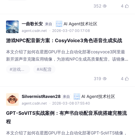
典型应用场景包括为视频内容快速生成个性化、多语种的AI配音，
352
4


极大提升音频内容创作效率。
一曲歌长安
AI Agent技术社区
来自
agent.csdn.net
· 2026-03-07 00:17:08
游戏NPC配音新方案：CosyVoice3角色语音生成实战
本文介绍了如何在星图GPU平台上自动化部署cosyvoce3阿里最
新开源声音克隆应用镜像，为游戏NPC生成高质量配音。该镜像支
持普通话、粤语、英语、日语及18种中国方言，并能精准控制语音
#游戏开发
#AI配音
情感。通过简单的配置，开发者可快速克隆特定声音，批量生成角
319
4


色对话，大幅降低游戏配音成本与制作周期。
SilvermistRaven28
AI Agent技术社区
来自
agent.csdn.net
· 2026-03-08 07:55:40
GPT-SoVITS实战案例：有声书自动配音系统搭建完整流
程
本文介绍了如何在星图GPU平台上自动化部署GPT-SoVITS镜像，