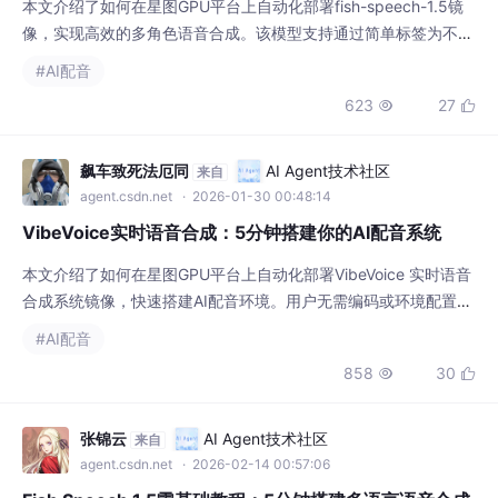
本文介绍了如何在星图GPU平台上自动化部署fish-speech-1.5镜
像，实现高效的多角色语音合成。该模型支持通过简单标签为不同
角色分配音色，可一键生成包含旁白、对话的完整儿童故事音频，
#AI配音
极大简化了绘本配音、有声内容创作流程。
623
27


飙车致死法厄同
AI Agent技术社区
来自
agent.csdn.net
· 2026-01-30 00:48:14
VibeVoice实时语音合成：5分钟搭建你的AI配音系统
本文介绍了如何在星图GPU平台上自动化部署VibeVoice 实时语音
合成系统镜像，快速搭建AI配音环境。用户无需编码或环境配置，
5分钟即可启动Web界面，实现文本到自然语音的实时合成，典型
#AI配音
应用于短视频口播、有声课件制作与游戏NPC配音等场景。
858
30


张锦云
AI Agent技术社区
来自
agent.csdn.net
· 2026-02-14 00:57:06