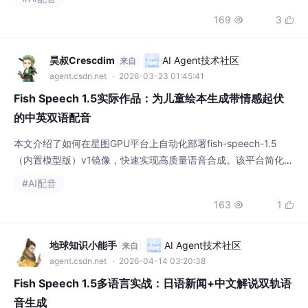
声读物制作等场景，为内容创作提供专业级语音支持。
169
3


昊叔Crescdim
AI Agent技术社区
来自
agent.csdn.net
· 2026-03-23 01:45:41
Fish Speech 1.5实际作品：为儿童绘本生成带情感起伏
的中英双语配音
本文介绍了如何在星图GPU平台上自动化部署fish-speech-1.5
（内置模型版）v1镜像，快速实现高质量语音合成。该平台简化了
部署流程，用户可利用该镜像的零样本克隆能力，为儿童绘本等多
#AI配音
媒体内容生成带情感起伏的中英双语配音，显著提升内容创作效率
163
1


与表现力。
地球知识小能手
AI Agent技术社区
来自
agent.csdn.net
· 2026-04-14 03:20:38
Fish Speech 1.5多语言实战：日语新闻+中文解说双轨语
音生成