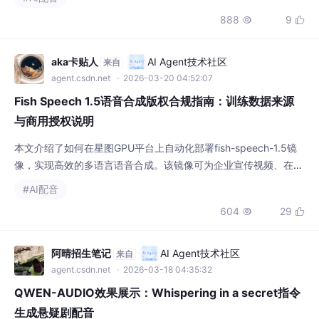
广告宣传、专业播报等多种内容创作场景。
888
9


aka卡贴人
AI Agent技术社区
来自
agent.csdn.net
· 2026-03-20 04:52:07
Fish Speech 1.5语音合成版权合规指南：训练数据来源
与商用授权说明
本文介绍了如何在星图GPU平台上自动化部署fish-speech-1.5镜
像，实现高效的多语言语音合成。该镜像可为企业宣传视频、在线
课程及有声书制作提供自然流畅的AI配音，并详细解析了其训练数
#AI配音
据合规性与商用授权机制，确保用户安全合法地进行商业化应用。
604
29


阿晴招生笔记
AI Agent技术社区
来自
agent.csdn.net
· 2026-03-18 04:35:32
QWEN-AUDIO效果展示：Whispering in a secret指令
生成悬疑剧配音