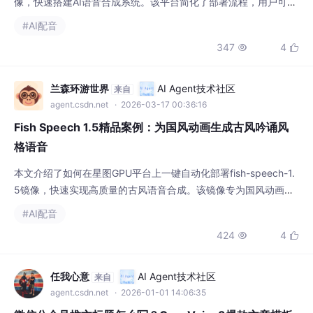
像，快速搭建AI语音合成系统。该平台简化了部署流程，用户可轻
松利用该镜像的核心功能，如将文本转换为高质量、自然的语音，
#AI配音
高效完成视频配音、有声书制作等任务。
347
4


兰森环游世界
AI Agent技术社区
来自
agent.csdn.net
· 2026-03-17 00:36:16
Fish Speech 1.5精品案例：为国风动画生成古风吟诵风
格语音
本文介绍了如何在星图GPU平台上一键自动化部署fish-speech-1.
5镜像，快速实现高质量的古风语音合成。该镜像专为国风动画、
有声读物等场景设计，能够生成富有古韵的吟诵风格语音，显著提
#AI配音
升传统文化内容的制作效率与表现力。
424
4


任我心意
AI Agent技术社区
来自
agent.csdn.net
· 2026-01-01 14:06:35