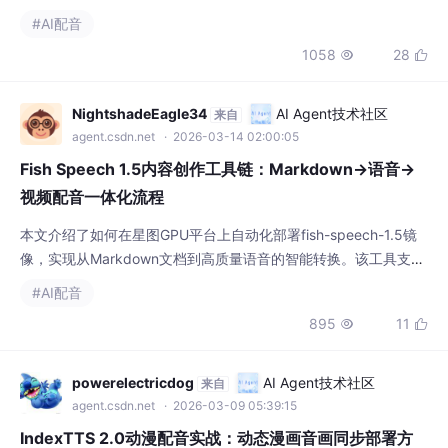
镜像支持仅需3秒参考音频即可克隆声音，特别适用于动漫视频配
#AI配音
音、多语言内容创作等场景，大幅提升音频制作效率与质量。
1058
28


NightshadeEagle34
AI Agent技术社区
来自
agent.csdn.net
· 2026-03-14 02:00:05
Fish Speech 1.5内容创作工具链：Markdown→语音→
视频配音一体化流程
本文介绍了如何在星图GPU平台上自动化部署fish-speech-1.5镜
像，实现从Markdown文档到高质量语音的智能转换。该工具支持
声音克隆和情感表达，特别适用于视频配音、有声书制作等场景，
#AI配音
能显著提升内容创作者的音频生产效率。
895
11


powerelectricdog
AI Agent技术社区
来自
agent.csdn.net
· 2026-03-09 05:39:15
IndexTTS 2.0动漫配音实战：动态漫画音画同步部署方