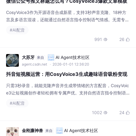
微信公众号推文标题怎么写？CosyVoice3爆款文章模板
CosyVoice3作为开源语音合成新星，支持3秒声音克隆、18种方
言及多语言混读，还能通过自然语言指令控制语气情感。无需专业
设备，普通人也能打造专属声音IP，广泛应用于公众号音频、地方
#AI配音
文旅宣传与知识付费内容，极大提升内容生产效率与听觉体验。
991
26


大苏牙
AI Agent技术社区
来自
agent.csdn.net
· 2026-01-01 12:36:20
抖音短视频运营：用CosyVoice3生成趣味语音吸粉变现
只需3秒录音，就能克隆声音并生成带情绪的方言配音，CosyVoic
e3让短视频创作者轻松拥有专属声优。支持自然语言指令控制语
调语气，结合WebUI和API实现高效批量生产，适合搞笑、带货、
#AI配音
解说等多种内容形式，真正实现声音IP的平民化创作。
1002
24


金刚廉神兽
AI Agent技术社区
来自