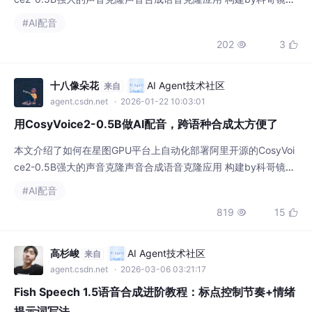
像，实现高效的小说配音。通过上传3秒音频样本，即可生成语速
#AI配音
均匀、自然流畅的语音内容，适用于有声书制作、自媒体音频创作
202
3


等场景，大幅提升内容生产效率。
十八像朵花
AI Agent技术社区
来自
agent.csdn.net
· 2026-01-22 10:03:01
用CosyVoice2-0.5B做AI配音，跨语种合成太方便了
本文介绍了如何在星图GPU平台上自动化部署阿里开源的CosyVoi
ce2-0.5B强大的声音克隆声音合成语音克隆应用 构建by科哥镜
像，实现跨语种AI配音。用户仅需上传3秒语音样本，即可生成多
#AI配音
语言个性化音频，适用于短视频配音、多语言教学等场景，显著提
819
15


升内容创作效率。
高杉峻
AI Agent技术社区
来自
agent.csdn.net
· 2026-03-06 03:21:17
Fish Speech 1.5语音合成进阶教程：标点控制节奏+情绪
提示词写法