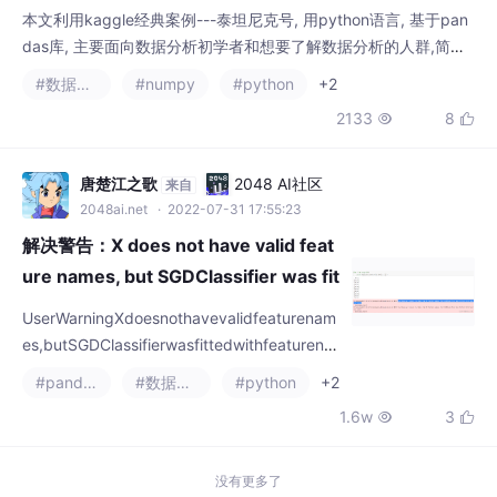
本文利用kaggle经典案例---泰坦尼克号, 用python语言, 基于pan
das库, 主要面向数据分析初学者和想要了解数据分析的人群,简要
介绍了数据分析时的基本操作命令和在实战中数据分析的思路及方
#数据分析
#numpy
#python
+2
法.数据基本操作命令由加载数据、认识数据的不同类型、数据预
2133
8


处理、数据可视化等构成, 并提到了多种在加载数据、数据查看、
保存数据时初学者常遇到的问题及解决方法.在数据分析的实战中,
介绍了基本思路及方
唐楚江之歌
2048 AI社区
来自
2048ai.net
· 2022-07-31 17:55:23
解决警告：X does not have valid feat
ure names, but SGDClassifier was fit
ted with feature names
UserWarningXdoesnothavevalidfeaturenam
es,butSGDClassifierwasfittedwithfeaturena
mes原因是输入的数据是array格式，应该使用
#pandas
#数据挖掘
#python
+2
pd.DataFrame方法转为dataframe格式报错
1.6w
3


解决！
没有更多了