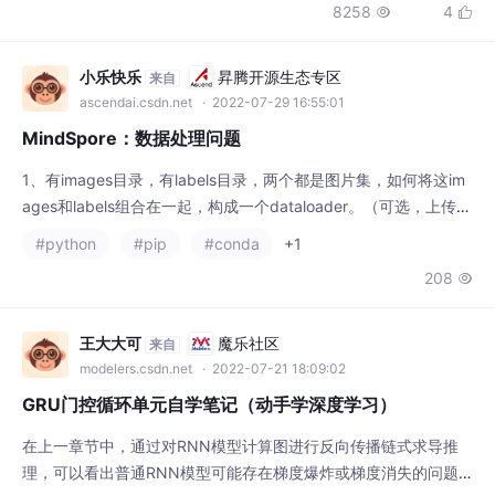
8258
4


小乐快乐
昇腾开源生态专区
来自
ascendai.csdn.net
· 2022-07-29 16:55:01
MindSpore：数据处理问题
1、有images目录，有labels目录，两个都是图片集，如何将这im
ages和labels组合在一起，构成一个dataloader。（可选，上传日
志内容或者附件）
#python
#pip
#conda
+1
208

王大大可
魔乐社区
来自
modelers.csdn.net
· 2022-07-21 18:09:02
GRU门控循环单元自学笔记（动手学深度学习）
在上一章节中，通过对RNN模型计算图进行反向传播链式求导推
理，可以看出普通RNN模型可能存在梯度爆炸或梯度消失的问题