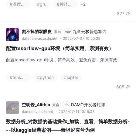
（因为存在矩阵的次幂项）。因此在本章中提出了若干模型可以缓
#深度学习
#gru
#神经网络
+2
解梯度消失或梯度爆炸，并且这些模型可以做到对不同时间步设置
877

不同权重（为重要时间节点赋予较大权重并更新隐状态，为不重要
的时间节点赋予较小权重并且不更新隐状态）。相反，当Zt接近0
时，新的隐状态Ht就会接近候选隐状态H~t。这一步
割不掉的双眼皮
九章云极普惠算力
来自
datacanvas.csdn.net
· 2022-07-07 10:20:28
配置tesorflow-gpu环境（简单实用、亲测有效）
配置tensorflow-gpu环境，简单高效，避免踩雷，亲测有效
#tensorflow
#python
#jupter
605

空明酱_Alithia
DAMO开发者矩阵
来自
damodev.csdn.net
· 2022-07-11 18:15:38
数据分析_对数据的基础操作_加载、查看、简单数据分析-
--以kaggle经典案例——泰坦尼克号为例