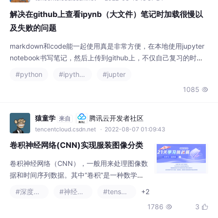
解决在github上查看ipynb（大文件）笔记时加载很慢以
及失败的问题
markdown和code能一起使用真是非常方便，在本地使用jupyter
notebook书写笔记，然后上传到github上，不仅自己复习的时候
方便查阅，还能帮到其他有需要的人。在github上查看ipynb文件
#python
#ipython
#jupter
以及大文件时，需要加载很长时间，而且经常加载失败。使用起来
1085

很不方便而且让人头疼、浪费时间。比如我查看优达学城的一
个。...
猿童学
腾讯云开发者社区
来自
tencentcloud.csdn.net
· 2022-08-07 01:09:43
卷积神经网络(CNN)实现服装图像分类
卷积神经网络（CNN），一般用来处理图像数
据和时间序列数据。其中“卷积”是一种数学运
算，一种特色的线性运算，至少在网络的一层
#深度学习
#神经网络
#tensorflow
+2
中使用卷积运算替代一般的矩阵乘法运算的神
1786
3


经网络。​含义：当你提供给计算机这一组数据