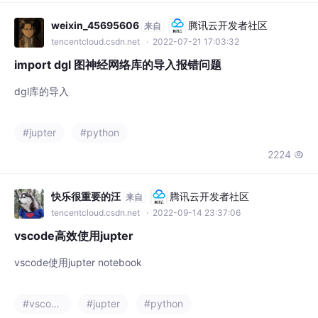
后，他将输出描述该图像的某一特定分类的概
率（比如：80%是猫、15%是狗、5%是年）。
weixin_45695606
腾讯云开发者社区
来自
我们人类是通过特征来区分猫和狗，现在用计
tencentcloud.csdn.net
· 2022-07-21 17:03:32
算机来区分猫和狗的图片，就要计算机搞清楚
import dgl 图神经网络库的导入报错问题
猫猫狗狗各自的特征。计算机可
dgl库的导入
#jupter
#python
2224

快乐很重要的汪
腾讯云开发者社区
来自
tencentcloud.csdn.net
· 2022-09-14 23:37:06
vscode高效使用jupter
vscode使用jupter notebook
#vscode
#jupter
#python