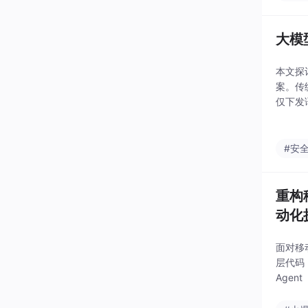
大模
本文探
案。传
仅下发
视觉分
#安
重构
动化
面对移
层代码 
Age
于：云