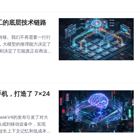
工的底层技术链路
式转移。我们不再需要一行行
，大模型的推理能力决定了
控）则决定了它能真正在商业环
的 AI 群控调度平台，
手机，打造了 7x24
SeekV4的发布引发了对大
集成到移动设备中，实现
解、超长上下文记忆和低成本推