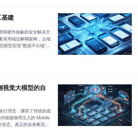
工基建
理和硬件抽象的安全解决方
方案采用端边解耦架构，云端
模态模型实现"数据不出端"的
与端侧视觉大模型的自
开放执行理念，摒弃了传统的底
内核级物理注入的 Mobile
行状态。真正的业务断层在
应用