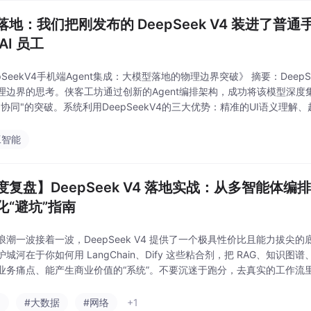
落地：我们把刚发布的 DeepSeek V4 装进了普通
AI 员工
pSeekV4手机端Agent集成：大模型落地的物理边界突破》 摘要：Deep
理边界的思考。侠客工坊通过创新的Agent编排架构，成功将该模型深度
云协同"的突破。系统利用DeepSeekV4的三大优势：精准的UI语义理
手机转化为具备自主决策能力的"AI数字员工&qu
工智能
度复盘】DeepSeek V4 落地实战：从多智能体编排
化“避坑”指南
浪潮一波接着一波，DeepSeek V4 提供了一个极具性价比且能力拔尖
城河在于你如何用 LangChain、Dify 这些粘合剂，把 RAG、知识图谱
业务痛点、能产生商业价值的“系统”。不要沉迷于跑分，去真实的工作流
们在接入 V4 时遇到的奇葩 Bug，咱们一起探讨。
a
#大数据
#网络
+1