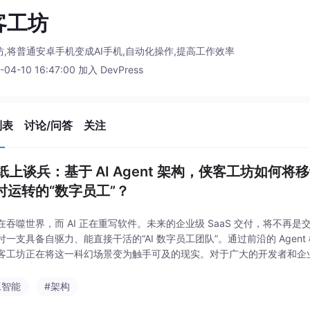
客工坊
坊,将普通安卓手机变成AI手机,自动化操作,提高工作效率
-04-10 16:47:00 加入 DevPress
列表
讨论/问答
关注
纸上谈兵：基于 AI Agent 架构，侠客工坊如何将
小时运转的“数字员工”？
在吞噬世界，而 AI 正在重写软件。未来的企业级 SaaS 交付，将不再
付一支具备自驱力、能直接干活的“AI 数字员工团队”。通过前沿的 Agen
客工坊正在将这一科幻场景变为触手可及的现实。对于广大的开发者和企
端云协同”的 AI 自动化架构，将是抢占下一波生产力红利的关键钥匙。这场将
工智能
#架构