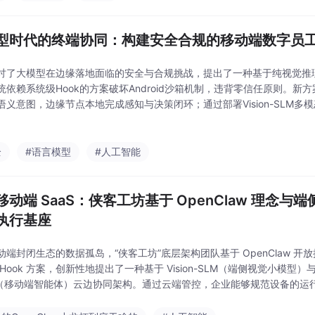
型时代的终端协同：构建安全合规的移动端数字员
讨了大模型在边缘落地面临的安全与合规挑战，提出了一种基于纯视觉推
统依赖系统级Hook的方案破坏Android沙箱机制，违背零信任原则。新
语义意图，边缘节点本地完成感知与决策闭环；通过部署Vision-SLM多
析；利用/dev/uinput在内核层构建虚拟外设，实现零侵入的硬件级
全
#语言模型
#人工智能
移动端 SaaS：侠客工坊基于 OpenClaw 理念
执行基座
动端封闭生态的数据孤岛，“侠客工坊”底层架构团队基于 OpenClaw 
Hook 方案，创新性地提出了一种基于 Vision-SLM（端侧视觉小模型）与
nt（移动端智能体）云边协同架构。通过云端管控，企业能够规范设备的运
端的大脑（LLM）算出了完美的业务策略，但大量的实际业务动作（如跨