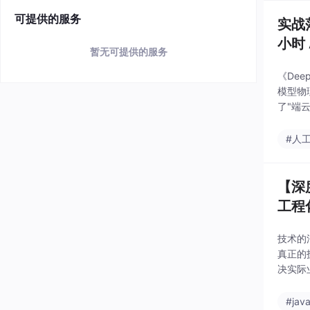
可提供的服务
实战
小时 
暂无可提供的服务
《Dee
模型物
了"端
理，将
#人
【深
工程
技术的
真正的护
决实际
交流你
#jav