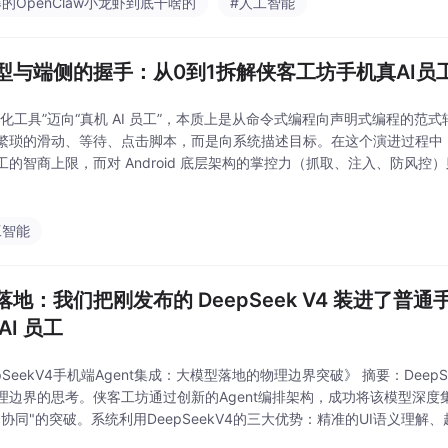
的OpenClaw小龙虾到底干啥的
#人工智能
型与端侧的握手：从0到1拆解侠客工坊手机真AI员
动化工具”迈向“真机 AI 员工”，本质上是从命令式编程向声明式编程的范
繁琐的滑动、等待、点击脚本，而是向系统描述目标。在这个演进过程中
工的智商上限，而对 Android 底层架构的掌控力（抓取、注入、防风
造多少价值。随着端侧小模型的崛起和云端大模型的降本，类似侠客工坊这样
工智能
落地：我们把刚发布的 DeepSeek V4 装进了普通
AI 员工
pSeekV4手机端Agent集成：大模型落地的物理边界突破》 摘要：Deep
理边界的思考。侠客工坊通过创新的Agent编排架构，成功将该模型深度
云协同"的突破。系统利用DeepSeekV4的三大优势：精准的UI语义理
手机转化为具备自主决策能力的"AI数字员工&qu