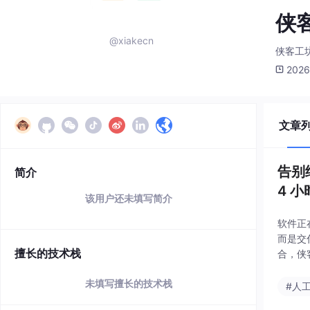
侠
@xiakecn
侠客工
2026
文章
告别
简介
4 
该用户还未填写简介
软件正
而是交
擅长的技术栈
合，侠
这种“
未填写擅长的技术栈
#人