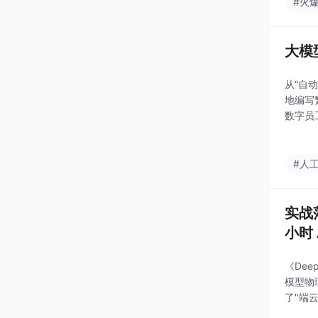
#火爆
大模
从“自
地编写
数字员
境中创
#人
实战
小时 
《Dee
模型物
了"端
理，将