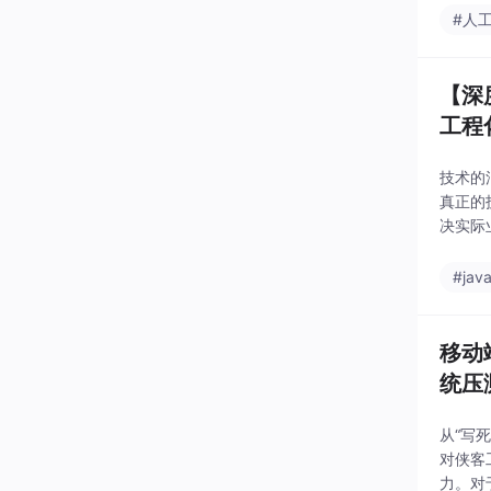
#人
【深
工程
技术的
真正的护
决实际
交流你
#jav
移动
统压
从“写
对侠客
力。对