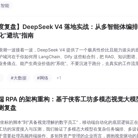
工智能
度复盘】DeepSeek V4 落地实战：从多智能体编排
化“避坑”指南
浪潮一波接着一波，DeepSeek V4 提供了一个极具性价比且能力拔尖
城河在于你如何用 LangChain、Dify 这些粘合剂，把 RAG、知识图谱
业务痛点、能产生商业价值的“系统”。不要沉迷于跑分，去真实的工作流
们在接入 V4 时遇到的奇葩 Bug，咱们一起探讨。
a
#大数据
#网络
+1
端 RPA 的架构重构：基于侠客工坊多模态视觉大
测复盘
死坐标的脚本”到“具备视觉理解的数字员工”，移动端自动化的底层逻辑正
工坊的深度接入与压测，我们验证了多模态大模型在复杂任务编排、多设
于需要处理高频跨端操作、多矩阵资产管理的企业而言，拥抱视觉驱动的