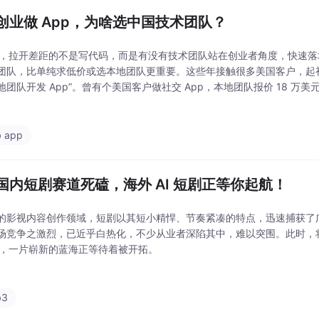
创业做 App，为啥选中国技术团队？
时代，拉开差距的不是写代码，而是有没有技术团队站在创业者角度，快速
团队，比单纯求低价或选本地团队更重要。这些年接触很多美国客户，起初
地团队开发 App”。曾有个美国客户做社交 App，本地团队报价 18 万美
目未上线，预算还超支了。问题不在技术，而是创业关键的两点：时间与
 app
国内短剧赛道死磕，海外 AI 短剧正等你起航！
的影视内容创作领域，短剧以其短小精悍、节奏紧凑的特点，迅速捕获了
场竞争之激烈，已近乎白热化，不少从业者深陷其中，难以突围。此时，
短剧，一片崭新的蓝海正等待着被开拓。
b3