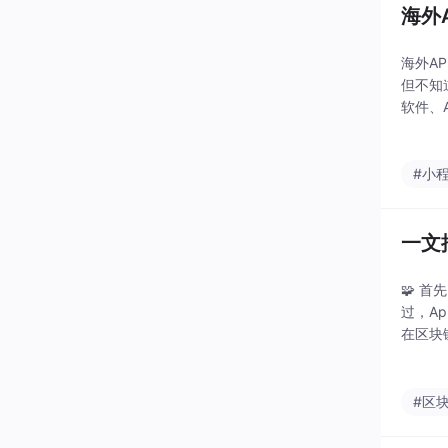
海外
海外A
但不知
软件、
通。可
一站式
#小
一文
🧩 
过，A
在区块
协力共
#区