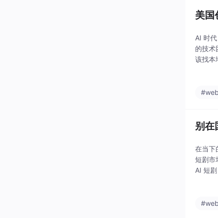
美国
AI 
的技术
该找本
时，项
向、
#web
别在
在当下
短剧市
AI 
#we