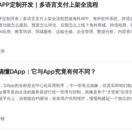
APP定制开发｜多语言支付上架全流程
PP定制开发｜多语言支付上架全流程想做海外APP、海外软件系统、跨
道功能怎么规划、预算怎么评估、后期怎么上线？海外商城、跨境电商、
AI应用、教育培训、同城服务、运输仓储、企业管理、数据分析、内容资
根据项目需求，提供需求梳理、方案评估、原型设计、UI设计、前后端开
开发服务。
程序
搞懂DApp：它与App究竟有何不同？
首先，DApp的全称是去中心化应用程序 ，乍一听有点抽象，但其实和咱们
pp通常是由企业的服务器进行统一管理与控制，就像是有个“大管家”在背后
链平台上，由智能合约驱动，依靠用户共同维护，慢慢构建起一个独立的
建的一个“社区”。是不是常听到DApp这个词，却又不太清楚它到底是什么
块链