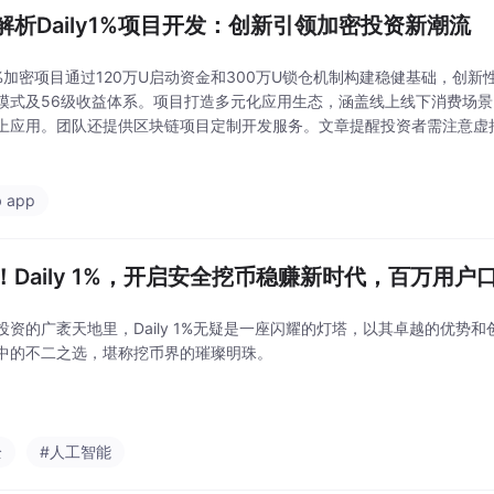
解析Daily1%项目开发：创新引领加密投资新潮流
ly1%加密项目通过120万U启动资金和300万U锁仓机制构建稳健基础，创
模式及56级收益体系。项目打造多元化应用生态，涵盖线上线下消费场
上应用。团队还提供区块链项目定制开发服务。文章提醒投资者需注意虚
分评估后谨慎参与。
 app
！Daily 1%，开启安全挖币稳赚新时代，百万用户
投资的广袤天地里，Daily 1%无疑是一座闪耀的灯塔，以其卓越的优势
中的不二之选，堪称挖币界的璀璨明珠。
全
#人工智能