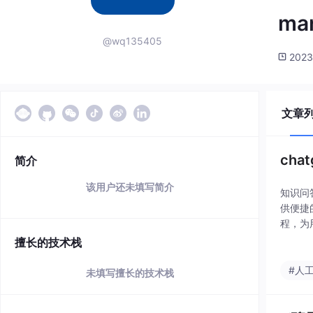
man
@wq135405
2023
文章
cha
简介
该用户还未填写简介
知识问
供便捷
程，为
输入和
擅长的技术栈
企业需
#人
未填写擅长的技术栈