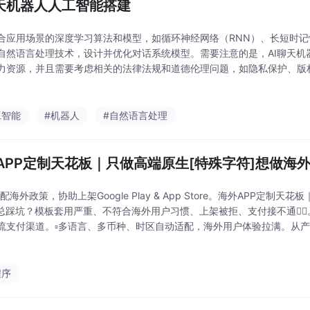
聊天机器人人工智能搭建
合应用场景的深度学习算法和模型，如循环神经网络（RNN）、长短时记
自然语言处理技术，设计并优化对话系统模型。需要注意的是，AI聊天机
力资源，并且需要考虑相关的法律法规和道德伦理问题，如隐私保护、版
靠性。将训练好的模型嵌入到聊天机器人系统中，完成系统的搭建和调试
户交互体验和
工智能
#机器人
#自然语言处理
APP定制天花板｜只做高端原生[特殊字符]想做海外
适配海外政策，协助上架Google Play & App Store。海外APP定制
总踩坑？模板套用严重、不符合海外用户习惯、上架被拒、支付接不通😮‍💨。▫️接
流支付渠道。▫️多语言、多币种、时区自动适配，海外用户体验拉满。从
外用户使用逻辑🌍。轻松甩开同质化模板，在海外市场更有竞
程序