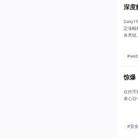
深度
Dai
定涨幅
各类链
建议充
#web
惊爆
在挖币
者心目
#安