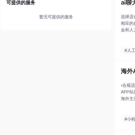
ai
可提供的服务
选择适
暂无可提供的服务
相应的
金和人
全和可
固。用
#人
海外
▫️合规
APP却
海外主
贴合海
#小