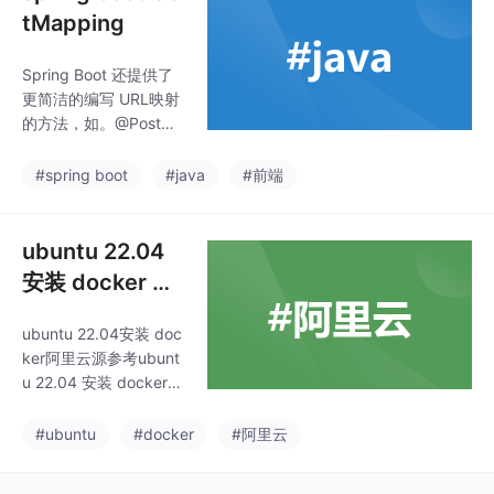
tMapping
Spring Boot 还提供了
更简洁的编写 URL映射
的方法，如。@PostMa
pping：处理POST请
求。@DeleteMappin
#spring boot
#java
#前端
g：处理删除请求。@G
etMapping：处理GET
请求。@GetMapping
ubuntu 22.04
(“)，它等价于。@PutM
安装 docker 阿
apping：处理修改请
里云源 LTS
求。除此之外还有下面
ubuntu 22.04安装 doc
的写法。
ker阿里云源参考ubunt
u 22.04 安装 docker
（服务器从毛胚到精
装）安装docker在 Ubu
#ubuntu
#docker
#阿里云
ntu 22.04 上安装 Dock
er 可以按照以下步骤进