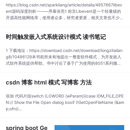
https://blog.csdn.net/sparkliang/article/details/4957667libev
ent源码深度剖析一——序幕张亮1 前言Libevent是一个轻量级的
开源高性能网络库，使用者众多，研究者更甚，相关文章也不少。
写这一系列文章的用意在于，一则分享心得；二则对libevent代码
和设计思想做系统的、更深层次的分析，写出来，也可供后来者参
时间触发嵌入式系统设计模式 读书笔记
考。附带一句：...
1 下载地址：https://download.csdn.net/download/longzitailan
g8/10496129本书前所未有地提出一整套软件模式，为开发嵌入
式软件系统提供帮助。书中讨论了基于广为使用的8051系列微控
制器进行设计并应用软件 的方法。此外还重点关注了其可靠性。
本书中一共有超过70个软件模式，并介绍了如何将这些技巧应用
csdn 博客 html 模式 写博客 方法
到你自己的项目中，作者为迅速创建各种各样的嵌..
添加 代码片段switch (LOWORD (wParam)){case IDM_FILE_OPE
N:// Show the File Open dialog boxif (!GetOpenFileName (&am
p;ofn))...
spring boot Ge