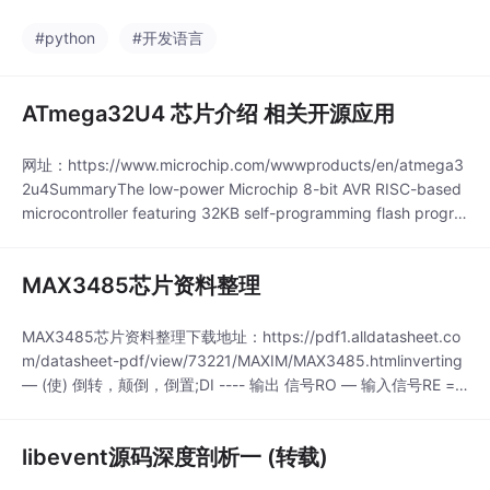
#python
#开发语言
ATmega32U4 芯片介绍 相关开源应用
网址：https://www.microchip.com/wwwproducts/en/atmega3
2u4SummaryThe low-power Microchip 8-bit AVR RISC-based
microcontroller featuring 32KB self-programming flash progra
m memory, 2.5KB SRAM, 1KB EE...
MAX3485芯片资料整理
MAX3485芯片资料整理下载地址：https://pdf1.alldatasheet.co
m/datasheet-pdf/view/73221/MAXIM/MAX3485.htmlinverting
— (使) 倒转，颠倒，倒置;DI ---- 输出 信号RO — 输入信号RE =
0RO 使能RE = 1 and DE = 0 ，low powerDE =1D...
libevent源码深度剖析一 (转载)