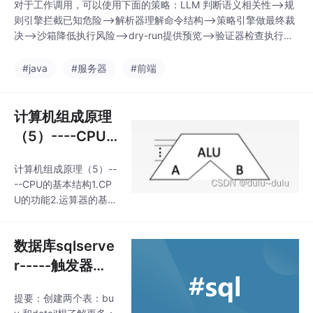
对于工作调用，可以使用下面的策略：LLM 判断语义相关性-->规
则引擎拦截已知危险-->解析器理解命令结构-->策略引擎做最终裁
决-->沙箱降低执行风险-->dry-run提供预览-->验证器检查执行结
果，高风险操作人工确认，再通过历史反馈持续优化。用户请求--
>任务意图识别-->候选工具 / 命令生成-->规则引擎初筛-->LLM
#java
#服务器
#前端
语义相关性判断-->静态分析 / 参数解析-->风险评分-->沙
计算机组成原理
（5）----CPU
的基本结构
计算机组成原理（5）--
--CPU的基本结构1.CP
U的功能2.运算器的基本
结构3.控制器的基本结
构4.CPU的基本结构
数据库sqlserve
r-----触发器的
插入，更新和删
提要：创建两个表：bu
除