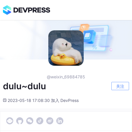
@weixin_69884785
dulu~dulu
关注
2023-05-18 17:08:30 加入 DevPress