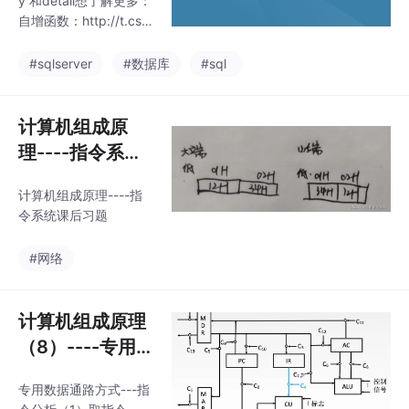
y 和detail想了解更多：
自增函数：http://t.csd
n.cn/u1VAX数据类型：
http://t.csdn.cn/AVGM
#sqlserver
#数据库
#sql
k 两张虚拟表inserte
d，deleted在buy表中
插入数据之前，两张表
计算机组成原
都为空在buy表中插入
理----指令系统
一个数据之后：不能写
课后习题
为否则会报：仅当使用
计算机组成原理----指
了列列表并且 IDENTIT
令系统课后习题
Y INSERT 为 ON 时，
才能为表'buy'中的标识
#网络
列指定显式值。第
计算机组成原理
（8）----专用
数据通路
专用数据通路方式---指