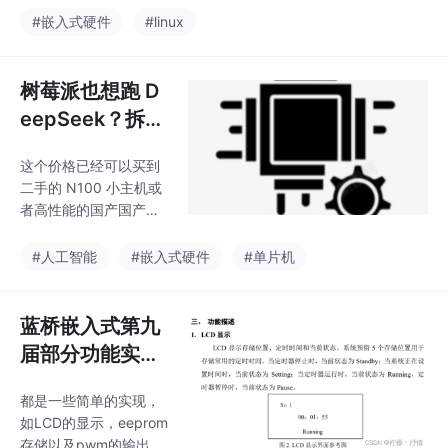
可。
式职位时，都有种“降维
#嵌入式硬件
#linux
打击”的底气——“连 Lin
ux 这么复杂的内核我都
撸得通，你这 RTOS 的
树莓派也想跑 D
逻辑能有多难？不用担
eepSeek？拆解
心固件技能丢了，因为
Raspberry Pi A
写内核驱动的人，下沉
这个价格已经可以买到
I HAT+ 2，这次
去写固件只需几天；但
二手的 N100 小主机或
写惯了模型化固件的
是真的“端侧大模
者高性能的国产国产国
人，想爬进内核的门
型”了！
产嵌入式开发板。但树
槛，可能需要几年。
莓派的核心价值在于“即
#人工智能
#嵌入式硬件
#单片机
插即用”的生态。它的驱
动已经深度集成进 Ras
pberry Pi OS，支持软
蓝桥嵌入式第九
件栈，这意味着你几分
届部分功能实现
钟内就能把一个 4K 摄
——按键长短按
像头的数据流直接喂给
都是一些简单的实现，
+LCD高亮显示
DeepSeek 模型进行分
如LCD的显示，eeprom
析。
存储以及pwm的输出，