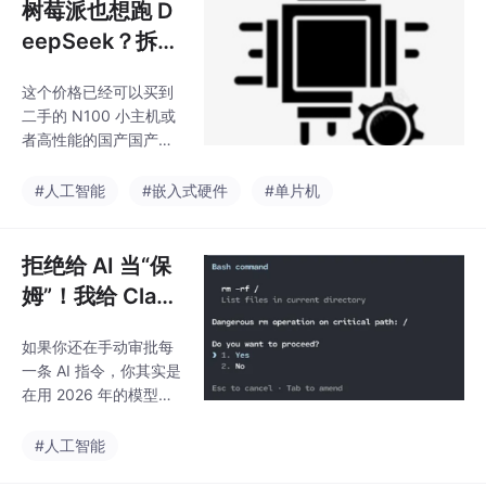
树莓派也想跑 D
eepSeek？拆解
Raspberry Pi A
这个价格已经可以买到
I HAT+ 2，这次
二手的 N100 小主机或
是真的“端侧大模
者高性能的国产国产国
型”了！
产嵌入式开发板。但树
莓派的核心价值在于“即
#人工智能
#嵌入式硬件
#单片机
插即用”的生态。它的驱
动已经深度集成进 Ras
pberry Pi OS，支持软
拒绝给 AI 当“保
件栈，这意味着你几分
姆”！我给 Clau
钟内就能把一个 4K 摄
de Code 开了 R
像头的数据流直接喂给
如果你还在手动审批每
oot 权限，效率
DeepSeek 模型进行分
一条 AI 指令，你其实是
析。
直接起飞 10
在用 2026 年的模型跑
倍！
2001 年的流程。隔离
才是最好的安全，而信
#人工智能
任来自于技术边界。把