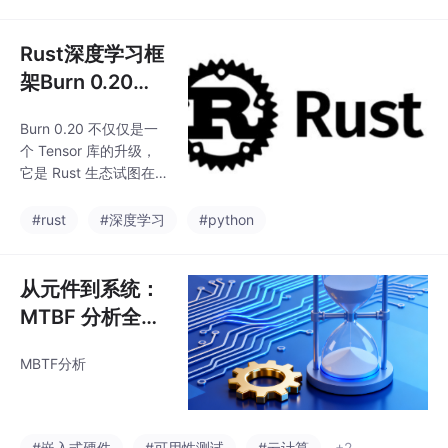
规则) -> 孕育了专家系
统知识图谱和经典搜
索。连接主义(数据与网
Rust深度学习框
络) -> 发展出机器学
架Burn 0.20是
习，并催生了深度学习
否能超过pytho
的革命。连接主义的巅
Burn 0.20 不仅仅是一
n？
峰深度学习在计算机视
个 Tensor 库的升级，
觉和自然语言处理等领
它是 Rust 生态试图在 A
域取得突破。大语言模
I 算力领域建立“统一战
型 (LLM)成为NLP领域
线”的尝试。通过 Cube
#rust
#深度学习
#python
的集大成者。其他重要
CL 屏蔽硬件差异，Bur
领域机器人学进化计算
n 正在让“高性能 AI”变
规划与优化。未来趋势
得不再是 Nvidia 的专
从元件到系统：
混合式AI，
利。如果你厌倦了配置
MTBF 分析全流
复杂的 CUDA 环境，或
程拆解，手把手
者在 LibTorch 的内存 B
MBTF分析
教你搞定产品可
ug 里苦苦挣扎，不妨试
试 Burn。用 Rust 烧出
靠性评估
来的模型，可能真的更
香。
#嵌入式硬件
#可用性测试
#云计算
+2