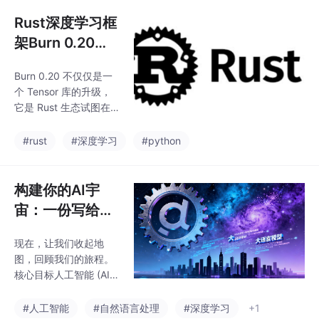
AI 关进笼子，然后把笼
子的钥匙交给它自己，
Rust深度学习框
这才是 10 倍速开发的
架Burn 0.20是
正确姿势。想直接上手
否能超过pytho
的同学看这里：项目地
Burn 0.20 不仅仅是一
n？
址自定义建议：如果你
个 Tensor 库的升级，
需要特定的 Rust/Go/C
它是 Rust 生态试图在 A
++ 环境，直接修改即
I 算力领域建立“统一战
可。
线”的尝试。通过 Cube
#rust
#深度学习
#python
CL 屏蔽硬件差异，Bur
n 正在让“高性能 AI”变
得不再是 Nvidia 的专
构建你的AI宇
利。如果你厌倦了配置
宙：一份写给新
复杂的 CUDA 环境，或
手的终极人工智
者在 LibTorch 的内存 B
现在，让我们收起地
能知识地图
ug 里苦苦挣扎，不妨试
图，回顾我们的旅程。
试 Burn。用 Rust 烧出
核心目标人工智能 (AI)-
来的模型，可能真的更
创造智能机器。两大思
香。
想流派符号主义(逻辑与
#人工智能
#自然语言处理
#深度学习
+1