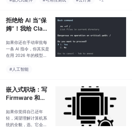
拒绝给 AI 当“保
姆”！我给 Clau
de Code 开了 R
如果你还在手动审批每
oot 权限，效率
一条 AI 指令，你其实是
直接起飞 10
在用 2026 年的模型跑
倍！
2001 年的流程。隔离
才是最好的安全，而信
#人工智能
任来自于技术边界。把
AI 关进笼子，然后把笼
子的钥匙交给它自己，
嵌入式职场：写
这才是 10 倍速开发的
Firmware 和撸
正确姿势。想直接上手
内核驱动，到底
的同学看这里：项目地
如果你觉得自己还年
哪个更有“钱
址自定义建议：如果你
轻，渴望理解计算机系
需要特定的 Rust/Go/C
途”？
统的全貌，选。它会让
++ 环境，直接修改即
你在未来面试任何嵌入