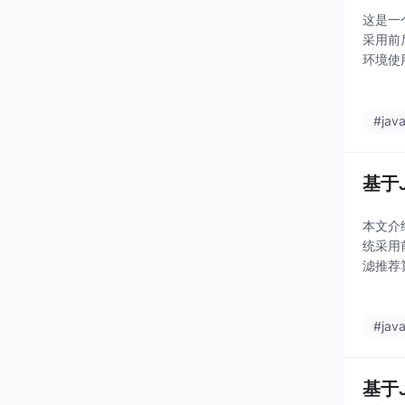
这是一
采用前
环境使用
prin
#jav
基于
本文介
统采用
滤推荐算
全家桶
#jav
基于