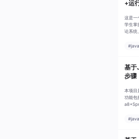
+运
这是一
学生掌
论系统、
SQL 
#jav
基于
步骤
本项目
功能包
a8+S
南，包
#jav