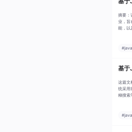
基于
摘要：
业，旨
能，以
ngb
#jav
基于J
这篇文
统采用
糊搜索等
MyB
#jav