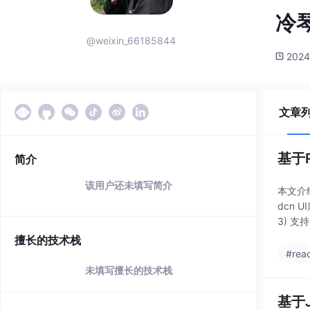
冷琴
@weixin_66185844
2024
文章
基于R
简介
该用户还未填写简介
本文介绍
dcn 
3) 
擅长的技术栈
#reac
未填写擅长的技术栈
基于