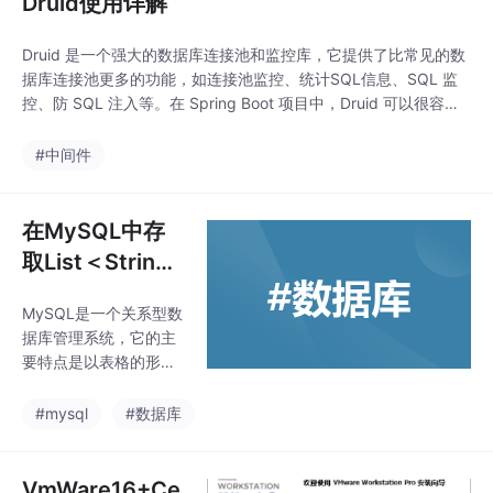
Druid使用详解
Druid 是一个强大的数据库连接池和监控库，它提供了比常见的数
据库连接池更多的功能，如连接池监控、统计SQL信息、SQL 监
控、防 SQL 注入等。在 Spring Boot 项目中，Druid 可以很容易
地集成并进行配置。
#中间件
在MySQL中存
取List＜String
＞数据
MySQL是一个关系型数
据库管理系统，它的主
要特点是以表格的形式
存储数据。然而，MyS
QL本身并不直接支持存
#mysql
#数据库
储Java中的List数据结
构。但是，你可以通过
一些方法来实现在MyS
VmWare16+Ce