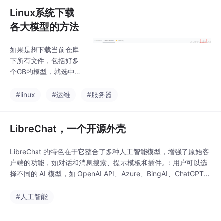
为例。你的网站部署在
Linux系统下载
Debain 10（或者11）
各大模型的方法
的 Nginx上。时间：20
24-3-28 16:25:52。则
如果是想下载当前仓库
需要修改这个命令，修
下所有文件，包括好多
改后如下。则需要
个GB的模型，就选中间
这条指令。选择Clone r
epository。
#linux
#运维
#服务器
LibreChat，一个开源外壳
LibreChat 的特色在于它整合了多种人工智能模型，增强了原始客
户端的功能，如对话和消息搜索、提示模板和插件。: 用户可以选
择不同的 AI 模型，如 OpenAI API、Azure、BingAI、ChatGPT、
Google Vertex AI 和 Anthropic (Claude) 以及其他插件。: 支持多
种语言，包括英语、中文、德语、西班牙语、法语、意大利语、波
#人工智能
兰语、巴西葡萄牙语、俄语