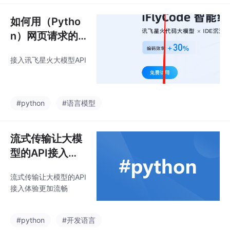
Certbot： 确保你已经
安装了 Certbot。如果
如何用（Pytho
没有安装，可以使用以
n）网页请求的
下命令安装：运行 Cert
方式接入星火认
bot 并选择 DNS 验证：
接入讯飞星火大模型API
知大模型API
使用 Certbot 的模式，
并选择和选项。这将要
求你手动添加一个 DNS
TXT 记录来验证域名所
#python
#语言模型
有权。按照提示添加 D
NS T
流式传输让大模
型的API接入体
验更加流畅
流式传输让大模型的API
接入体验更加流畅
#python
#开发语言