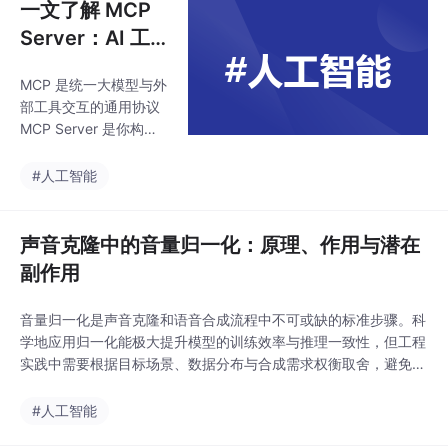
一文了解 MCP
Server：AI 工
具与外部世界的
MCP 是统一大模型与外
桥梁
部工具交互的通用协议
MCP Server 是你构建
智能体最重要的“外挂工
具”集合借助 MCP Insp
#人工智能
ector、现成 MCP Serv
er 仓库、主流 SDK（P
ython、Node）可以快
声音克隆中的音量归一化：原理、作用与潜在
速接入与开发DeepSee
副作用
k、Cursor、Claude 等
主流平台全面支持 MC
音量归一化是声音克隆和语音合成流程中不可或缺的标准步骤。科
P，让 Agent 构建进入
学地应用归一化能极大提升模型的训练效率与推理一致性，但工程
标准化时代MCP 不是新
实践中需要根据目标场景、数据分布与合成需求权衡取舍，避免一
技术，而是一种“标准 +
刀切式的归一化导致情感表达、音质或建模能力的损失。归一化不
工具”的革命。它正在推
是万能药，而是一个工程“调优点”。理解其原理和副作用，才能让
#人工智能
动
你的声音克隆模型既稳定又富有表现力。