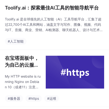
Toolify.ai：探索最佳AI工具的智能导航平台
Toolify.ai 是全球领先的人工智能（AI）工具导航平台，汇集了超
过22,700个AI工具和网站，涵盖文字与写作、图像、视频、代码
与IT、音频、商业、营销、AI检测器、聊天机器人、设计与艺术、
生活助理、3D、教育等多个领域。无论是个人用户还是企业开发
者，都能在Toolify.ai找到适合自己的AI工具。Toolify.ai 是一个功
#人工智能
能强大、内容丰富的AI工具导航平台，为用户探索和利用最新的A
在宝塔面板中，
为自己的云服务
器安装SSL证
My HTTP website is ru
书，为所搭建的
nning Nginx on Debia
网站启用https
n 10（或者11）注意，
（主要部分攻
如果你的nginx不在默认
目录/etc/nginx/nginx.c
略）
#服务器
#https
#运维
onf。以/www/server/n
ginx/conf/nginx.conf