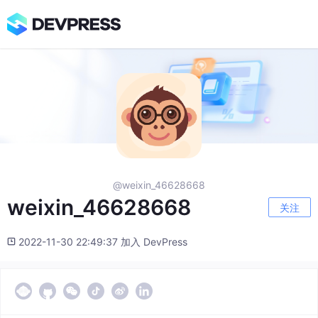
@weixin_46628668
weixin_46628668
关注
2022-11-30 22:49:37 加入 DevPress