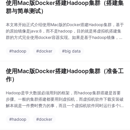
使用Mac版Docker搭建Hadoop集群（搭建集
群与简单测试）
本文将开始正式介绍使用Mac版的Docker搭建Hadoop集群，基于
的原始镜像是java:8，而不是hadoop，目的就是将虚拟机搭建集
群的方式完全使用docker容器实现。如果是基于hadoop镜像，步
骤将变得更加简单，可以参考docker 容器实现 hadoop分布式集
群部署。前一篇文章已经做好了准备工作，接下来的工作主要是修
#hadoop
#docker
#big data
改配置文件，假设当前已经在安装好的hadoop路径下，进入etc/
使用Mac版Docker搭建Hadoop集群（准备工
作）
Hadoop是学大数据必须用到的框架，而hadoop集群搭建是首要
步骤。一般的集群搭建都要用到虚拟机，而虚拟机软件下载安装破
解本就是一件费时费力的事，而且一个虚拟机软件同时运行多个lin
ux虚拟机可能会让电脑很卡，因此这里尝试使用docker容器构建h
adoop集群，模拟真实生产场景中的多个节点。首先hadoop框架
#hadoop
#docker
需要实现安装jdk，这里直接使用java:8镜像运行容器，可以直接