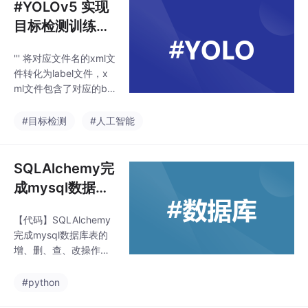
#YOLOv5 实现
目标检测训练自
己的数据集
''' 将对应文件名的xml文
件转化为label文件，x
ml文件包含了对应的bu
nding框以及图片长款
大小等信息， 通过对其
#目标检测
#人工智能
解析，然后进行归一化
最终读到label文件中
去，也就是说 一张图片
SQLAlchemy完
文件对应一个xml文
成mysql数据库
件，然后通过解析和归
表的增、删、
一化，能够将对应的信
【代码】SQLAlchemy
查、改操作案例
息保存到唯一一个label
完成mysql数据库表的
文件中去 labal文件中的
增、删、查、改操作案
格式：calss x y w h
例。
同时，一张图片对应
#python
的类别有多个，所以对
应的ｂｕｎｄｉｎｇ的