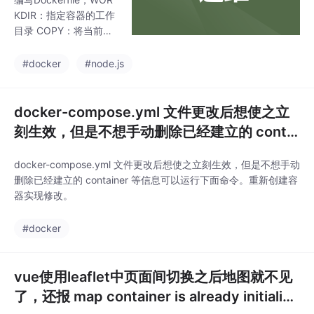
KDIR：指定容器的工作
目录 COPY：将当前目
录下的文件拷贝至容器
的/home/Service目录
#docker
#node.js
下 EXPOSE 3000：暴
露容器内的端口为300
0。启动容器，并将容
docker-compose.yml 文件更改后想使之立
器的/home/Service映
刻生效，但是不想手动删除已经建立的 contai
射到宿主机的/data/pm
ner 等信息可以运行下面命令
2-docker-alpine/exam
docker-compose.yml 文件更改后想使之立刻生效，但是不想手动
ple-app目录下，便于
删除已经建立的 container 等信息可以运行下面命令。重新创建容
代码发布，修改。修改
器实现修改。
容器内的时区为中国上
海，用于和当前时间同
#docker
步，注意以
vue使用leaflet中页面间切换之后地图就不见
了，还报 map container is already initialize