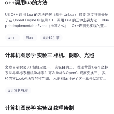
c++调用lua的方法
UE C++ 调用 Lua 的方法详解（基于 UnLua） 摘要 本文详细介绍
了在 Unreal Engine 中使用 C++ 调用 Lua 的三种主要方法： Blue
printImplementableEvent（推荐方式）：C++声明无实现的蓝图
事件，由Lua完全实现，调用时自动执行Lua代码。 BlueprintNati
veEvent：C++提供默认实现，Lua可选择覆写或调用默认实现，
#c++
#lua
#游戏引擎
适合
计算机图形学 实验三 相机、阴影、光照
文章目录实验3.1 相机定位一、 实验目的二、 理论背景1.各个坐标
系世界坐标系相机坐标系2. 齐次坐标3.OpenGL观察变换三、 实
验内容LookAt函数的推导四、 示例和练习好了这一章开始难度比
之前要大了其实是我太菜实验3.1 相机定位一、 实验目的了解Ope
nGL中观察变换（模视变换和投影变化）的基本原理掌握OpenGL
#计算机视觉
中相机观察变换矩阵的推导掌握OpenGL中实现相机定位观察变换
二、 理
计算机图形学 实验四 纹理绘制