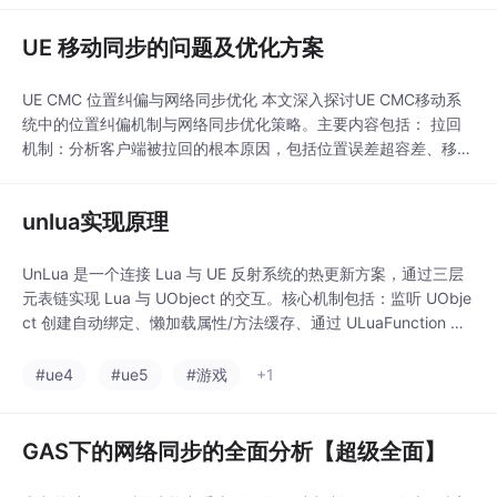
定确认或纠正 回滚重放：客户端收到纠正后，回滚到服务器权威
UE 移动同步的问题及优化方案
位置，再重放后续未确认操作 实现要点： 三种角色(服务器/本地
客户端/其他客
UE CMC 位置纠偏与网络同步优化 本文深入探讨UE CMC移动系
统中的位置纠偏机制与网络同步优化策略。主要内容包括： 拉回
机制：分析客户端被拉回的根本原因，包括位置误差超容差、移动
模式不一致、状态属性不符及反作弊检测等触发条件。 频繁拉回
问题：将频繁拉回归因于网络抖动、浮点精度差异、输入丢包和业
unlua实现原理
务逻辑未纳入预测四类原因，并提出相应解决方案。 小偏差处
理：解释小偏差不会累积的原因，服务器通过AC
UnLua 是一个连接 Lua 与 UE 反射系统的热更新方案，通过三层
元表链实现 Lua 与 UObject 的交互。核心机制包括：监听 UObje
ct 创建自动绑定、懒加载属性/方法缓存、通过 ULuaFunction 和
字节码注入实现函数覆写。支持静态绑定（IUnLuaInterface）和
动态绑定两种方式，使 Lua 能直接读写 C++ 属性、调用/覆写函
#ue4
#ue5
#游戏
+1
数，最终实现"Lua 业
GAS下的网络同步的全面分析【超级全面】