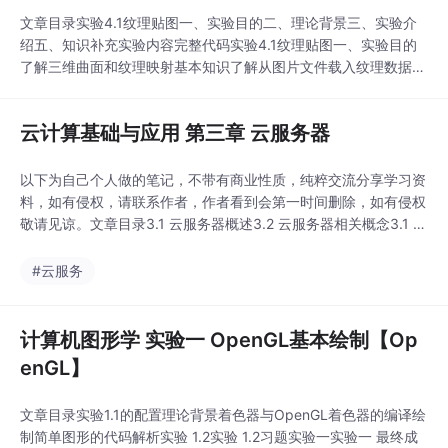
文章目录实验4.1纹理贴图一、实验目的二、理论背景三、实验介
绍五、知识补充实验内容完整代码实验4.1纹理贴图一、实验目的
了解三维曲面和纹理映射基本知识了解从图片文件载入纹理数据基
本步骤掌握三维曲面绘制过程中纹理坐标和几何坐标的使用二、理
论背景对于三维模型，有两个最重要的坐标系统，一是顶点的位置
云计算基础与应用 第三章 云服务器
（X，Y，Z）坐标，另一个就是UV坐标。U和V分别是图片在显示
器水平、垂直方向上的坐标，取值一般都是0~1
以下为自己个人做的笔记，不带有商业性质，纯粹交流分享学习资
料，如有侵权，请联系作者，作者看到会第一时间删除，如有侵权
敬请见谅。文章目录3.1 云服务器概述3.2 云服务器相关概念3.1 云
服务器概述关于云服务器产生的背景，我们可以从社会背景和技术
背景这两方面进行讨论。首先从社会背景方面，随着数字一代的崛
#云服务
起，人们的很多活动都在向网上发展，例如网上购物、网络游戏、
在线政务，甚至看病问诊等也可以在网上完
计算机图形学 实验一 OpenGL基本绘制【Op
enGL】
文章目录实验1.1的配置理论背景着色器与OpenGL着色器的编译绘
制简单图形的代码解析实验 1.2实验 1.2习题实验一实验一 最终成