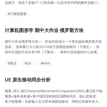
品展示：包括了实验1.1 1.2和实验一以及对应代码的解析实验1.1的
配置配置详细见配置环境的文件，我这里顺便上传一下好了理论背
景OpenGL的含义OpenGL是一种应用程序编程接口（Application
#计算机视觉
Programming Interface，API），它是
计算机图形学 期中大作业 俄罗斯方块
期中大作业俄罗斯方块一、作业内容设计一个简化版的俄罗斯方块
游戏 。游戏窗口大小是20×10的方形棋盘格阵列（下图左），游
戏中出现的方块共有7种（下图右），每种方块的旋转中心由黑点
标出 。留空代码“tetris.cpp”文件中针对L形状记录方块布局的数组
vec2 allRotationsLshape[4][4]的设定请参看（下图右）中的第五
#算法
#3d
#html
行图示（老师上课的时候也会简单说明一下）。具体实现内容和步
骤
UE 原生移动同步分析
摘要 UE5.3的CharacterMovementComponent(CMC)通过客户端
预测+服务器权威+客户端回滚机制实现网络同步。核心思路是：
客户端预测：玩家输入后立即本地模拟移动，同时记录操作存入队
列 服务器验证：服务器收到客户端操作后重新模拟，对比结果决