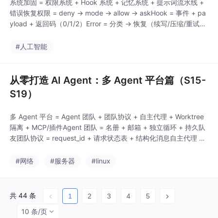
系统加固 = 权限系统 + Hook 系统 + 记忆系统 + 提示词流水线 +
错误恢复权限 = deny → mode → allow → askHook = 事件 + pa
yload + 返回码（0/1/2）Error = 分类 → 恢复（续写/压缩/重试）
→ 预算控制。
#人工智能
从零打造 AI Agent：多 Agent 平台篇（S15-
S19）
多 Agent 平台 = Agent 团队 + 团队协议 + 自主代理 + Worktree
隔离 + MCP/插件Agent 团队 = 名册 + 邮箱 + 独立循环 + 持久队
友团队协议 = request_id + 请求状态表 + 结构化消息自主代理 =
WORK/IDLE 循环 + 邮箱检查 + 任务扫描 + 安全认领Worktree 隔
离 = 任务与目录绑定 + 进入车道执行 + 收尾状态
#网络
#服务器
#linux
共 44 条
1
2
3
4
5
10 条/页