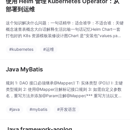
使用 Helm 管理 Kubernetes Operator：从
部署到运维
这个知识解决什么问题：一句话精华：适合谁学：不适合谁：关键
概念速查表概念大白话解释生活比喻一句话记忆Helm Chart一套
打包好的 K8s 资源模板装修设计图Chart 是"安装包"values.yaml
可配置的参数装修选项清单values 是"配置参数"templates/模板文
件，生成实际资源施工图纸templates 是"资源模板"Release一次
#kubernetes
#运维
Helm 安装实例装修项目Releas
Java MyBatis
规则 1: DAO 接口必须继承@Mapper// T: 实体类型 (PO)// I: 主键
类型规则 2: 使用@Mapper注解标记接口规则 3: 如需自定义参数
名，重写方法并添加@Param注解@Mapper/*** 重写方法以支持
参数绑定* 在 XML 中可以使用 #{idList} 引用参数*/@Override/**
* 分页查询（重写以支持参数绑定）*/@Overrideins/***
#java
#mybatis
#开发语言
Java framework-aoplog