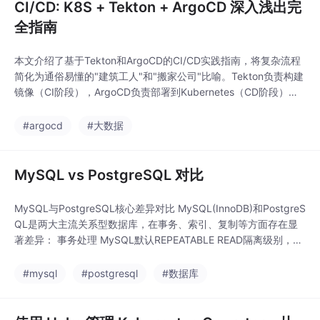
CI/CD: K8S + Tekton + ArgoCD 深入浅出完
全指南
本文介绍了基于Tekton和ArgoCD的CI/CD实践指南，将复杂流程
简化为通俗易懂的"建筑工人"和"搬家公司"比喻。Tekton负责构建
镜像（CI阶段），ArgoCD负责部署到Kubernetes（CD阶段），G
it作为唯一真相来源。指南包含架构总览、环境信息、核心组件速
查表以及日常操作指南，帮助开发者快速掌握从代码提交到自动部
#argocd
#大数据
署的全流程，实现"改代码→git push→喝咖啡→部署完成"的自
MySQL vs PostgreSQL 对比
MySQL与PostgreSQL核心差异对比 MySQL(InnoDB)和PostgreS
QL是两大主流关系型数据库，在事务、索引、复制等方面存在显
著差异： 事务处理 MySQL默认REPEATABLE READ隔离级别，采
用next-key lock防止幻读 PostgreSQL默认READ COMMITTE
D，使用MVCC+SSI实现可串行化 长事务影响不同：MySQL积累u
#mysql
#postgresql
#数据库
ndo压力，Pos