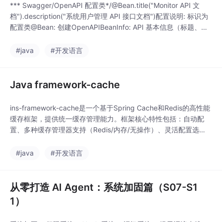
*** Swagger/OpenAPI 配置类*/@Bean.title("Monitor API 文
档").description("系统用户管理 API 接口文档")配置说明: 标识为
配置类@Bean: 创建OpenAPIBeanInfo: API 基本信息（标题、版
本、描述、联系方式、许可证）要求: 简短、清晰，一句话概括接
口功能格式: 动词 + 名词，如 “新增用户”、“查询用户列表”长度
#java
#开发语言
Java framework-cache
ins-framework-cache是一个基于Spring Cache和Redis的高性能
缓存框架，提供统一缓存管理能力。框架核心特性包括：自动配
置、多种缓存管理器支持（Redis/内存/无操作）、灵活配置选
项、Redis集群支持以及智能键生成策略。架构设计分为应用层、
工具层、Spring Cache抽象层、中间件层和Redis存储层，通过C
#java
#开发语言
acheConfig配置类实现核心功能。该框架适用于需
从零打造 AI Agent：系统加固篇（S07-S1
1）