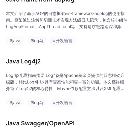
本文介绍了基于AOP的日志框架ins-framework-aoplog的使用指
南。框架通过注解和切面技术实现方法级日志记录，包含核心组件
LogAopFormat、AopThreadLocal等，支持请求链路追踪和异常
日志记录。详细说明了集成配置步骤（Maven依赖、配置文件）、
使用方法（基础注解、高级过滤）和最佳实践（性能优化、安全考
#java
#log4j
#开发语言
虑）。特别解析了AOP代理机制、线程数据管理原理和日志级别控
制策
Java Log4j2
Log4j2配置指南摘要 Log4j2是Apache基金会提供的日志框架升
级版，相比Log4j 1.x具有更高性能和更丰富的功能。本文档详细
介绍了Log4j2的核心特性、Maven依赖配置方法以及XML配置文
件的编写规范。关键点包括：必须排除Spring Boot默认的logbac
k依赖；推荐使用log4j2-spring.xml配置文件；配置文件包含Prop
#java
#log4j
#开发语言
erties、Appenders和Lo
Java Swagger/OpenAPI