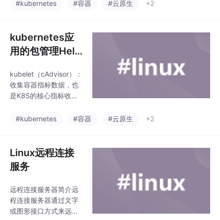
标数据包括：CPU使用
#kubernetes
#容器
#云原生
+2
信号-连续变化的信号。
率、限额、文件系统读
数字信号-取值仅允许有
写限额、内存使用率和
限的几个数值的信号码
限额、网络报文发送、
kubernetes应
元：是指一个固定时长
接收、丢弃速率等等。
的信号波形表
用的包管理Hel
当被监控的目标有主动
m工具
推送数据的需求时，可
kubelet（cAdvisor）：
以以`Pushgateway`组
收集容器指标数据，也
件进行接收并临时存储
是K8S的核心指标收
数据，然后等待`Prome
集，每个容器的相关指
theus`服务器完成数据
标数据包括：CPU使用
#kubernetes
#容器
#云原生
+2
的采集。每个被监控的
率、限额、文件系统读
主机都可以通过专用的`
写限额、内存使用率和
exporter
限额、网络报文发送、
Linux远程连接
接收、丢弃速率等等。
服务
当被监控的目标有主动
推送数据的需求时，可
远程连接服务器简介远
以以`Pushgateway`组
程连接服务器通过文字
件进行接收并临时存储
或图形接口方式来远程
数据，然后等待`Prome