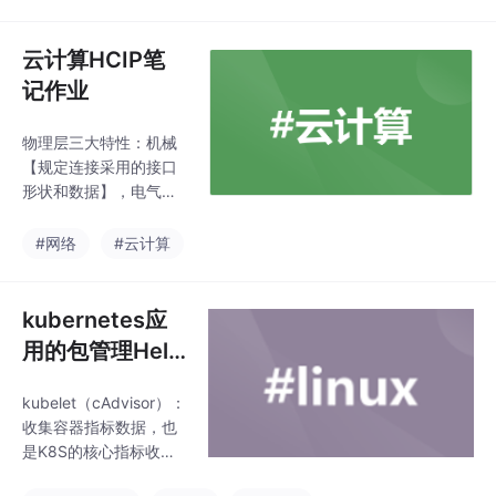
意设置了hostPort同一
台主机无法启动该容器
的相同副本(因为主机的
云计算HCIP笔
端口号不能相同，这样
记作业
会冲突)spec.container
s[].resources.limits.cp
物理层三大特性：机械
uString指定CPU的限
【规定连接采用的接口
制，单位为核心数，1=
形状和数据】，电气
1000m。
【规定传输二进制位
数，电压范围】，功能
#网络
#云计算
【指明某电平标识何意
义】数据：传输信息实
体【串行传输：1bit按
kubernetes应
照时间顺序传输。并行
用的包管理Hel
传输：若干bit通过多通
m工具
信通道同时传输，网卡
kubelet（cAdvisor）：
与芯片之间信息传输】
收集容器指标数据，也
信号：数据的电气或电
是K8S的核心指标收
磁表现形式，是数据传
集，每个容器的相关指
输过程中存在形式模拟