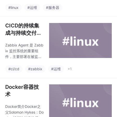
登录系统，让你在远程
theus`服务器完成数据
终端前登录linux主机以
#linux
#运维
#服务器
的采集。每个被监控的
取得可操作主机接口（s
主机都可以通过专用的`
hell），而登录后的操作
exporter
感觉就像是坐在系统前
CICD的持续集
面一样。远程连接服务
成与持续交付和
器的功能分享主机的运
Zabbix
算能力远程连接服务器
Zabbix Agent 是 Zabb
的类型（以登录的连接
ix 监控系统的重要组
界面来分类）文字接口
件，主要部署在被监控
明文传输：Telnet、RS
的目标设备（如服务
H等，目前非常少用加
器、虚拟机、网络设备
#ci/cd
#zabbix
#运维
+1
密传输：SSH为主，已
等）上，负责收集本地
经取代明文传输图形接
系统的各类数据（如 C
口：XDMCP、VNC、X
PU 使用率、内存占
Docker容器技
RDP等文
用、磁盘空间、进程状
术
态等），并将数据发送
给 Zabbix Server 或 Z
Docker简介Docker之
abbix Proxy 进行处理
父Solomon Hykes：Do
和存储。跨平台支持：