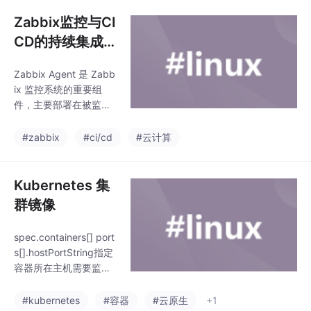
系统的各类数据（如 C
PU 使用率、内存占
Zabbix监控与CI
用、磁盘空间、进程状
CD的持续集成
态等），并将数据发送
和交付
给 Zabbix Server 或 Z
Zabbix Agent 是 Zabb
abbix Proxy 进行处理
ix 监控系统的重要组
和存储。用户名默认为
件，主要部署在被监控
`root`。跨平台支持：
的目标设备（如服务
可运行在 Linux、Wind
器、虚拟机、网络设备
#zabbix
#ci/cd
#云计算
ows、Solaris 等主流操
等）上，负责收集本地
系统的各类数据（如 C
PU 使用率、内存占
Kubernetes 集
用、磁盘空间、进程状
群镜像
态等），并将数据发送
给 Zabbix Server 或 Z
spec.containers[] port
abbix Proxy 进行处理
s[].hostPortString指定
和存储。用户名默认为
容器所在主机需要监听
`root`。跨平台支持：
的端口号，默认跟上面c
可运行在 Linux、Wind
ontainerPort相同，注
#kubernetes
#容器
#云原生
+1
ows、Solaris 等主流操