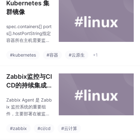
Kubernetes 集
群镜像
spec.containers[] port
s[].hostPortString指定
容器所在主机需要监听
的端口号，默认跟上面c
ontainerPort相同，注
#kubernetes
#容器
#云原生
+1
意设置了hostPort同一
台主机无法启动该容器
的相同副本(因为主机的
Zabbix监控与CI
端口号不能相同，这样
CD的持续集成
会冲突)spec.container
和交付
s[].resources.limits.cp
Zabbix Agent 是 Zabb
uString指定CPU的限
ix 监控系统的重要组
制，单位为核心数，1=
件，主要部署在被监控
1000m。
的目标设备（如服务
器、虚拟机、网络设备
#zabbix
#ci/cd
#云计算
等）上，负责收集本地