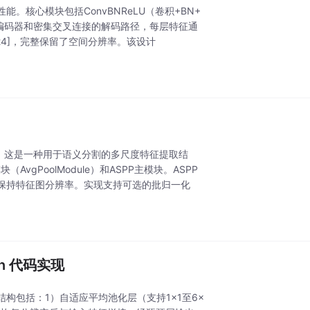
能。核心模块包括ConvBNReLU（卷积+BN+
建了5层编码器和密集交叉连接的解码路径，每层特征通
4,224]，完整保留了空间分辨率。该设计
ling）模块，这是一种用于语义分割的多尺度特征提取结
vgPoolModule）和ASPP主模块。ASPP
保持特征图分辨率。实现支持可选的批归一化
hon 代码实现
结构包括：1）自适应平均池化层（支持1×1至6×