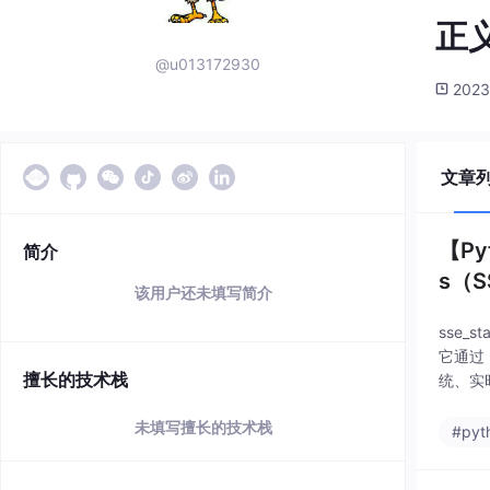
正
@u013172930
2023
文章
【Pyt
简介
s（
该用户还未填写简介
sse_s
它通过 
擅长的技术栈
统、实时
未填写擅长的技术栈
#pyt