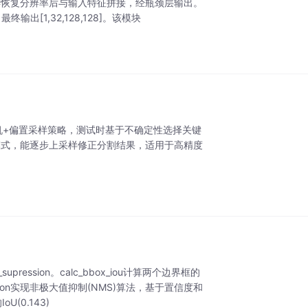
采样恢复分辨率后与输入特征拼接，经瓶颈层输出。
，最终输出[1,32,128,128]。该模块
用随机+偏置采样策略，测试时基于不确定性选择关键
模式，能逐步上采样修正分割结果，适用于高精度
upression。calc_bbox_iou计算两个边界框的
ssion实现非极大值抑制(NMS)算法，基于置信度和
0.143)