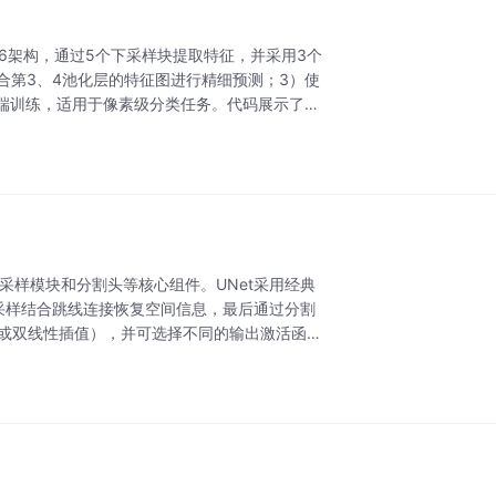
16架构，通过5个下采样块提取特征，并采用3个
合第3、4池化层的特征图进行精细预测；3）使
端训练，适用于像素级分类任务。代码展示了完
上采样模块和分割头等核心组件。UNet采用经典
采样结合跳线连接恢复空间信息，最后通过分割
积或双线性插值），并可选择不同的输出激活函