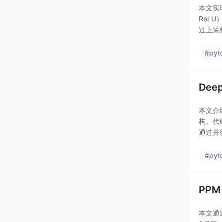
本文实
ReLU
过上采样
#pyt
Dee
本文介绍
构。代码
通过并
#pyt
PPM
本文通