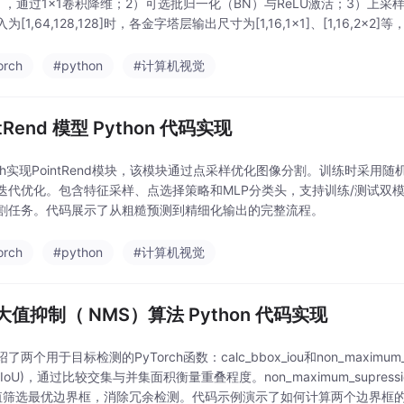
），通过1×1卷积降维；2）可选批归一化（BN）与ReLU激活；3）上
[1,64,128,128]时，各金字塔层输出尺寸为[1,16,1×1]、[1,16,2×2]等
orch
#python
#计算机视觉
ntRend 模型 Python 代码实现
orch实现PointRend模块，该模块通过点采样优化图像分割。训练时采
迭代优化。包含特征采样、点选择策略和MLP分类头，支持训练/测试双
割任务。代码展示了从粗糙预测到精细化输出的完整流程。
orch
#python
#计算机视觉
大值抑制（ NMS）算法 Python 代码实现
了两个用于目标检测的PyTorch函数：calc_bbox_iou和non_maximum_s
IoU)，通过比较交集与并集面积衡量重叠程度。non_maximum_supre
阈值筛选最优边界框，消除冗余检测。代码示例演示了如何计算两个边界框的IoU(