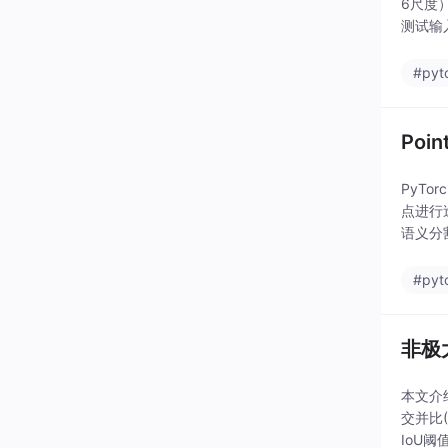
6尺度
测试输入为
#pyt
Poi
PyT
点进行
语义分
#pyt
非极
本文介绍
交并比(
IoU