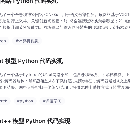
 网络 Python 代码实现
现了一个全卷积神经网络FCN-8s，用于语义分割任务。该网络基于VGG
积层进行上采样。关键创新点包括：1）将全连接层转换为卷积层；2）融
连接提升细节恢复能力。网络输出与输入同分辨率的预测结果，支持端到
络结构和正向传播过程。
hon
#计算机视觉
et 模型 Python 代码实现
现了一个基于PyTorch的UNet网络架构，包含卷积模块、下采样模块、
器-解码器结构：编码器通过4次下采样逐步提取特征，解码器通过4次上
预测结果。网络支持批归一化(BN)选项，提供两种上采样方式（转置卷
码实现展示了从输入到输出的完整前向传播过程
orch
#python
#深度学习
+1
et++ 模型 Python 代码实现