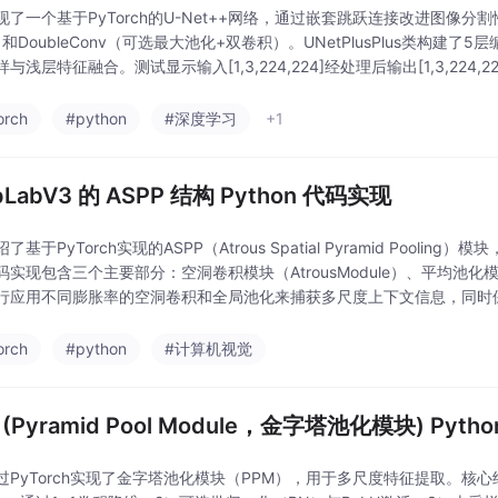
现了一个基于PyTorch的U-Net++网络，通过嵌套跳跃连接改进图像分割性
）和DoubleConv（可选最大池化+双卷积）。UNetPlusPlus类构
与浅层特征融合。测试显示输入[1,3,224,224]经处理后输出[1,3,22
orch
#python
#深度学习
+1
pLabV3 的 ASPP 结构 Python 代码实现
了基于PyTorch实现的ASPP（Atrous Spatial Pyramid Poo
实现包含三个主要部分：空洞卷积模块（AtrousModule）、平均池化模块（A
行应用不同膨胀率的空洞卷积和全局池化来捕获多尺度上下文信息，同时
orch
#python
#计算机视觉
 (Pyramid Pool Module，金字塔池化模块) Pyt
过PyTorch实现了金字塔池化模块（PPM），用于多尺度特征提取。核心