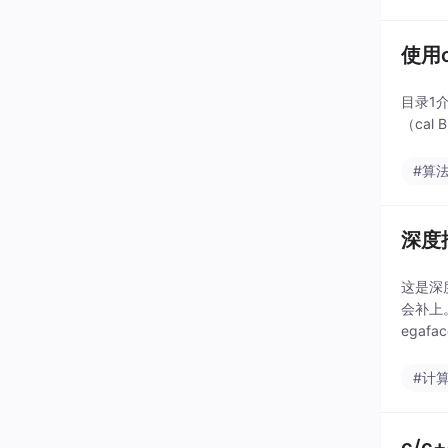
使用
目录1介
（cal 
#算
深度
这是深
会补上。
egaf
#计
c/