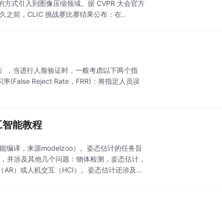
式引入到图像压缩领域。据 CVPR 大会官方
之前，CLIC 挑战赛比赛结果公布：在..
tion（人脸验证），当进行人脸验证时，一般考虑以下两个指
(False Reject Rate，FRR)：将指定人员误
工智能教程
译，来源modelzoo）。姿态估计的任务旨
务，并涉及其他几个问题：物体检测，姿态估计，
AR）或人机交互（HCI）。姿态估计还涉及基