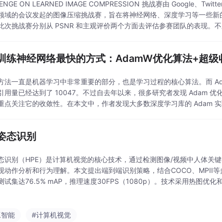
LENGE ON LEARNED IMAGE COMPRESSION 挑战赛由 Google、
领域的会议发起的图像压缩挑战赛，旨在将神经网络、深度学习等一些新的方
此次挑战赛分别从 PSNR 和主观评价两个方面去评估参赛团队的表现。不久
训练神经网络最快的方式：AdamW优化算法+超级
方法一直是机器学习中非常重要的部分，也是学习过程的核心算法。而 Ada
引用量已经达到了 10047。不过自去年以来，很多研究者发现 Adam 优化
重点关注它的收敛性。在本文中，作者发现大多数深度学习库的 Adam 实现都
mW .
姿态识别
态识别（HPE）是计算机视觉的核心技术，通过检测图像/视频中人体关
现动作分析和行为理解。本文提出端到端识别策略，结合COCO、MPII
O测试集达76.5% mAP，推理速度30FPS（1080p）。技术采用热图优
监测、AR/VR等场景。核心对比了Top-Down、Bottom-Up和One-S
工智能
#计算机视觉