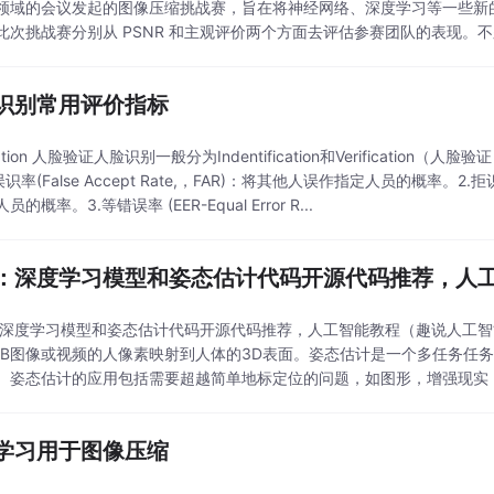
领域的会议发起的图像压缩挑战赛，旨在将神经网络、深度学习等一些新的方
此次挑战赛分别从 PSNR 和主观评价两个方面去评估参赛团队的表现。不久
识别常用评价指标
fication 人脸验证人脸识别一般分为Indentification和Verifica
误识率(False Accept Rate,，FAR)：将其他人误作指定人员的概率。2.拒识率
的概率。3.等错误率 (EER-Equal Error R...
：深度学习模型和姿态估计代码开源代码推荐，人
深度学习模型和姿态估计代码开源代码推荐，人工智能教程（趣说人工智能编
GB图像或视频的人像素映射到人体的3D表面。姿态估计是一个多任务任
。姿态估计的应用包括需要超越简单地标定位的问题，如图形，增强现实（
的物体识别的许多方面。在这篇文章中，我..
学习用于图像压缩