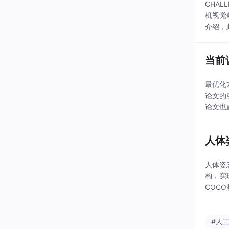
CHAL
机视觉
介绍，
当前
最优化
论文的
论文也
型 Ada
人体
人体姿
构，实
COC
用于健身
#人