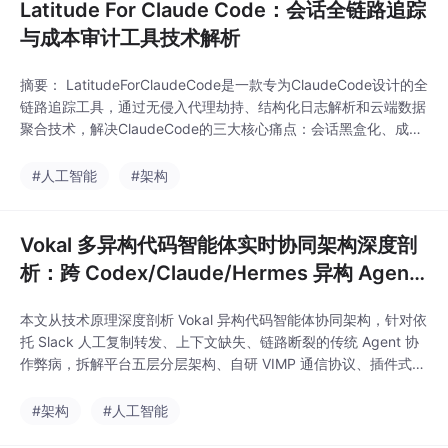
Latitude For Claude Code：会话全链路追踪
与成本审计工具技术解析
摘要： LatitudeForClaudeCode是一款专为ClaudeCode设计的全
链路追踪工具，通过无侵入代理劫持、结构化日志解析和云端数据
聚合技术，解决ClaudeCode的三大核心痛点：会话黑盒化、成本
不可控和行为不可审计。该工具能完整捕获系统提示词、工具调
用、子智能体交互及逐轮Token消耗，提供多维度成本核算与周度
#人工智能
#架构
统计报告，支持本地与云端加密存储。
Vokal 多异构代码智能体实时协同架构深度剖
析：跨 Codex/Claude/Hermes 异构 Agent
协作底层原理与工程实现
本文从技术原理深度剖析 Vokal 异构代码智能体协同架构，针对依
托 Slack 人工复制转发、上下文缺失、链路断裂的传统 Agent 协
作弊病，拆解平台五层分层架构、自研 VIMP 通信协议、插件式多
模型编解码、分布式事件总线与共享内存等核心设计，详述 Code
x、Claude Code、Hermes 三类异构智能体接入适配方案。通过
#架构
#人工智能
实测数据对比新旧协作模式性能差异，客观分析平台部署方案、现