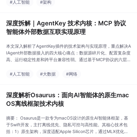
试、运营等专业任务的精准分工与协同；2）创新事件驱动的动态
#人工智能
#架构
工作流机制，支持任务实时重构与自适应调整；3）构建七阶段科
学迭代算法，实现目标定义-执行-校验-
深度拆解｜AgentKey 技术内核：MCP 协议
智能体外部数据互联实现原理
本文深入解析了AgentKey插件的技术架构与实现原理，重点解决A
IAgent外部数据接入的四大核心痛点：数据源碎片化、配置复杂度
高、运行稳定性差和跨平台兼容性弱。通过基于MCP协议的六层
架构设计（协议适配层、连接管理层、能力路由层、数据源抽象
层、容错治理层、结果封装层），实现了"单命令部署、零配置运
#人工智能
#大数据
#网络
行"的工程化目标。
深度解析Osaurus：面向AI智能体的原生mac
OS离线框架技术内核
摘要： Osaurus是一款专为macOS设计的原生AI智能体框架，基
于Swift开发，主打离线优先、隐私可控与高性能。其核心技术包
括：1）原生架构，深度适配Apple Silicon芯片，通过MLX优化算