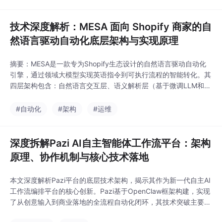
其推理速度与资源占用表现，拓展多场景落地应用，同时给出故障
排查
技术深度解析：MESA 面向 Shopify 商家的自
然语言驱动自动化底层架构与实现原理
摘要：MESA是一款专为Shopify生态设计的自然语言驱动自动化
引擎，通过领域大模型实现英语指令到可执行流程的智能转化。其
四层架构包含：自然语言交互层、语义解析层（基于微调LLM和电
商知识图谱）、轻量化工作流引擎层（支持事件/定时双调度）以
及标准化生态集成层（通过API网关对接Shopify及第三方工具）。
#自动化
#架构
#运维
相比传统DIY自动化平台，MESA舍弃复杂编排能力，专注电商高
频场景的实效落地，采用模板化
深度拆解Pazi AI自主智能体工作流平台：架构
原理、协作机制与核心技术落地
本文深度解析Pazi平台的底层技术架构，揭示其作为新一代自主AI
工作流编排平台的核心创新。Pazi基于OpenClaw框架构建，实现
了从创意输入到商业落地的全流程自动化闭环，其技术突破主要体
现在：1）采用角色化多智能体集群架构，实现开发、运维、测