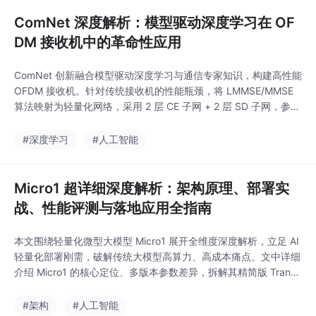
存技
ComNet 深度解析：模型驱动深度学习在 OF
DM 接收机中的革命性应用
ComNet 创新融合模型驱动深度学习与通信专家知识，构建高性能
OFDM 接收机。针对传统接收机的性能瓶颈，将 LMMSE/MMSE
算法映射为轻量化网络，采用 2 层 CE 子网 + 2 层 SD 子网，参数
仅 4 万。实验证明，其误码率性能优于传统算法 1–3dB，支持无
CP 传输，频谱效率提升 10%–20%，非线性鲁棒性强。该方案凭
#深度学习
#人工智能
借知识初始化、无先验学习、低复杂度部署等优势，为 5G
Micro1 超详细深度解析：架构原理、部署实
战、性能评测与落地应用全指南
本文围绕轻量化微型大模型 Micro1 展开全维度深度解析，立足 AI
轻量化部署刚需，破解传统大模型高算力、高成本痛点。文中详细
介绍 Micro1 的核心定位、多版本参数差异，拆解其精简版 Transf
ormer 架构与知识蒸馏、多精度量化等核心轻量化技术，明确各版
本硬件适配要求，提供 Ollama、WebUI 等全平台部署教程，实测
#架构
#人工智能