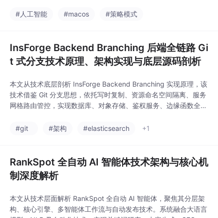
力利用率；2）全离线运行，支持本地模型推理、加密记忆存储与
自主任务执行；3）分层记忆引擎，实现短时、中长期与永久记忆
#人工智能
#macos
#策略模式
的智能管理；4）密码学身份认证，通过本地密钥保障数据安全与
智能体行为溯源；5）
InsForge Backend Branching 后端全链路 Gi
t 式分支技术原理、架构实现与底层源码剖析
本文从技术底层剖析 InsForge Backend Branching 实现原理，该
技术借鉴 Git 分支思想，依托写时复制、资源命名空间隔离、服务
网格路由管控，实现数据库、对象存储、鉴权服务、边缘函数全组
件一键生成隔离副本。文章分层拆解调度引擎、资源编排与各中间
件隔离方案，详述分支全生命周期管控、Agent 沙箱联动逻辑，结
#git
#架构
#elasticsearch
+1
合性能压测数据梳理落地难点与优化策略，给出核心模块伪代码，
为 Agen
RankSpot 全自动 AI 智能体技术架构与核心机
制深度解析
本文从技术层面解析 RankSpot 全自动 AI 智能体，聚焦其分层架
构、核心引擎、多智能体工作流与自动发布技术。系统融合大语言