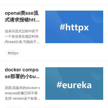
行问答。在 GitHub 上
式。最后，
推出后，该项目快速获
得了 2700 颗 star！开
openai类sse流
源地址：https://githu
式请求报错http
b.com/microsoft/grap
x.ReadTimeou
hrag通过 LLM 构建知
这表示流式过程中的下
t: The read ope
识图谱结合图机器学
一个块没有在规定时间
习，GraphRAG 极大增
ration timed ou
内read出来,可能由于奇
强 LLM 在处理私有数据
t
奇怪怪的原因总有个别
时的性能，同时具备连
请求中途出错,如果不设
#httpx
点成
置read的超时时间在op
enai库中会设置成和tim
eout一样的时长,进而阻
docker compo
塞我们整体的响应时长,
se部署的小bug
极大的音效体验。这里
记录
没有设置read参数,所以
原因:高版本的docker-c
httpx库会设成和timeo
ompose好像已经不再
ut一样的数值,你可以在
支持 version这个标签,
创建openai类的时候手
将version这一行注释即
动设置timeout数值,比