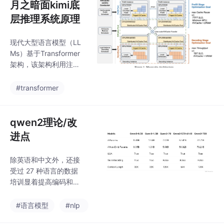
月之暗面kimi底
层推理系统原理
现代大型语言模型（LL
Ms）基于Transformer
架构，该架构利用注意
力机制和多层感知器
（MLP）来处理输入。
#transformer
基于流行的Transforme
r模型，例如GPT [10]
和 LLaMA [11]，采用的
qwen2理论/改
是仅解码器结构。每个
进点
推理请求在逻辑上被划
分为两个阶段：预填充
除英语和中文外，还接
阶段和解码阶段。在预
受过 27 种语言的数据
填充阶段，所有输入tok
培训显着提高编码和数
en并行处理。此阶段生
学表现；Qwen2-7B-In
成第一个输出token，
struct 和 Qwen2-72B-I
#语言模型
#nlp
同时存储计算出的中间
nstruct 的扩展上下文长
结果，这些中间结果被