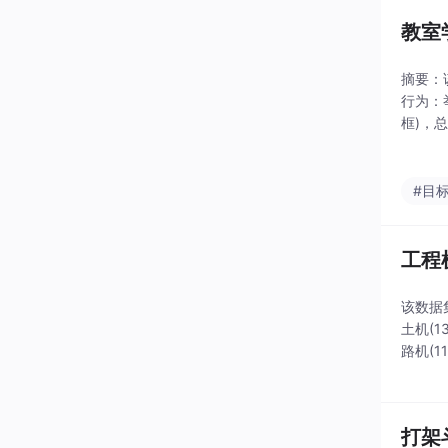
教室
摘要：
行为：举
框)，
3张)，
#目
工程
该数据
土机(1
路机(1
注，经Y
打架