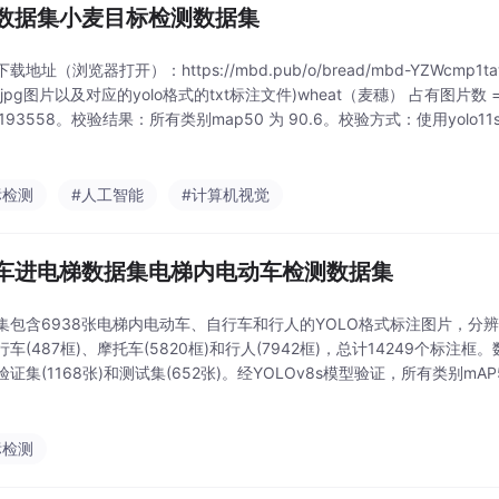
数据集小麦目标检测数据集
载地址（浏览器打开）：https://mbd.pub/o/bread/mbd-YZWcmp
jpg图片以及对应的yolo格式的txt标注文件)wheat（麦穗） 占有图片数 =
 193558。校验结果：所有类别map50 为 90.6。校验方式：使用yolo11
标检测
#人工智能
#计算机视觉
车进电梯数据集电梯内电动车检测数据集
集包含6938张电梯内电动车、自行车和行人的YOLO格式标注图片，分辨率
车(487框)、摩托车(5820框)和行人(7942框)，总计14249个标注框
验证集(1168张)和测试集(652张)。经YOLOv8s模型验证，所有类别mAP
果曲线显示良好性能。数据集未经增强处理，标注准确合理
标检测