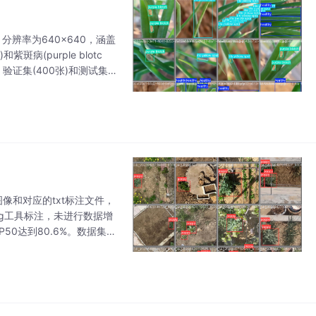
分辨率为640×640，涵盖
)和紫斑病(purple blotc
验证集(400张)和测试集(2
图像和对应的txt标注文件，
lImg工具标注，未进行数据增
P50达到80.6%。数据集下