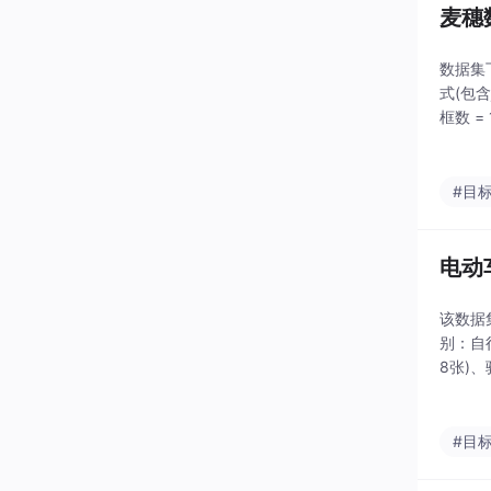
麦穗
数据集下
式(包含
框数 =
#目
电动
该数据
别：自行
8张)、
训练结
#目