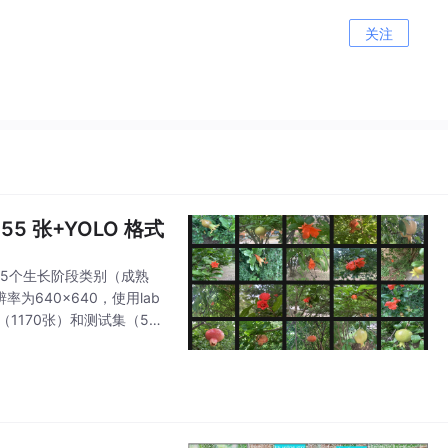
关注
 张+YOLO 格式
含5个生长阶段类别（成熟
640x640，使用lab
1170张）和测试集（586
R曲