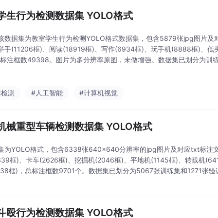
学生行为检测数据集 YOLO格式
该数据集为教室学生行为检测YOLO格式数据集，包含5879张jpg图片及对
手(11206框)、阅读(18919框)、写作(6934框)、玩手机(8888框)、低头
总标注框数49398。图片为多分辨率原图，未做增强。数据集已划分为训练集(
经YOLO11s模型验证map50达86.6。标注准
标检测
#人工智能
#计算机视觉
机械重型车辆检测数据集 YOLO格式
集为YOLO格式，包含6338张640x640分辨率的jpg图片及对应txt
339框)、卡车(2626框)、挖掘机(2046框)、平地机(1145框)、转载机(6
138框)，总标注框数9701个。数据集已划分为5067张训练集和1271张验证
OLOv11s模型验证达到95.6%
斗殴行为检测数据集 YOLO格式