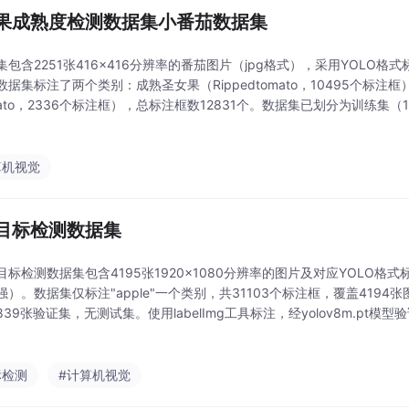
果成熟度检测数据集小番茄数据集
包含2251张416x416分辨率的番茄图片（jpg格式），采用YOLO格式标
据集标注了两个类别：成熟圣女果（Rippedtomato，10495个标注框
mato，2336个标注框），总标注框数12831个。数据集已划分为训练集（
测试集（101张）。经YOLOv8n模型验证，所有类别
算机视觉
目标检测数据集
目标检测数据集包含4195张1920x1080分辨率的图片及对应YOLO格
强）。数据集仅标注"apple"一个类别，共31103个标注框，覆盖4194
39张验证集，无测试集。使用labelImg工具标注，经yolov8m.pt模型验
标检测
#计算机视觉