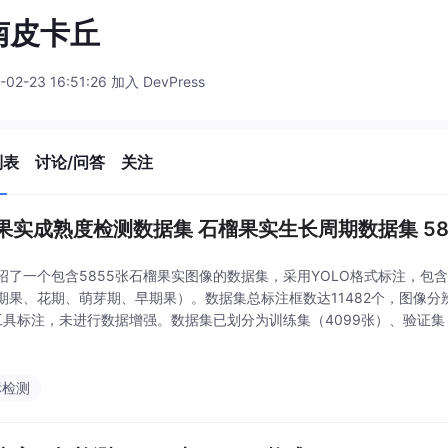
南皮卡丘
-02-23 16:51:26 加入 DevPress
列表
讨论/问答
关注
果实成熟度检测数据集 石榴果实生长周期数据集 5855
绍了一个包含5855张石榴果实图像的数据集，采用YOLO格式标注，包
期果、花期、萌芽期、早期果）。数据集总标注框数达11482个，图像分辨率为
mg工具标注，未进行数据增强。数据集已划分为训练集（4099张）、验证集（
通过YOLO12s模型验证显示平均精度（mAP50）达到93.1%，并提供了P
标检测