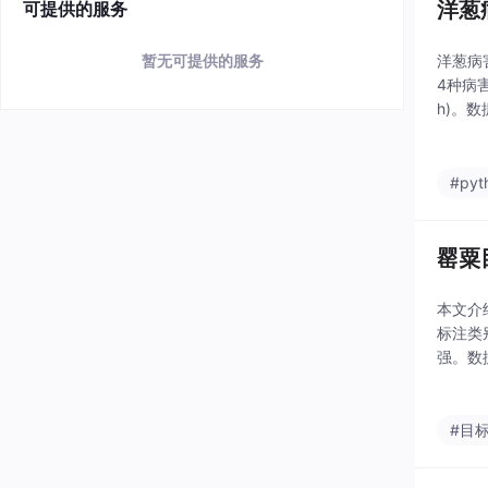
洋葱病
可提供的服务
洋葱病
暂无可提供的服务
4种病害类
h)。
00张)
#pyt
罂粟
本文介
标注类别
强。数
载地址
#目