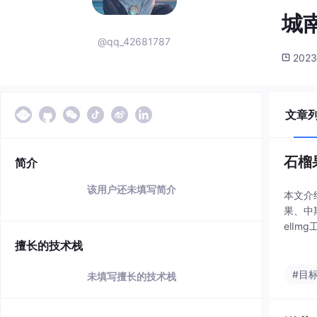
城
@qq_42681787
2023
文章
石榴
简介
该用户还未填写简介
本文介
果、中
elI
张）。
擅长的技术栈
#目
未填写擅长的技术栈