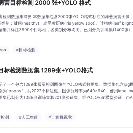
害目标检测 2000 张+YOLO 格式
害检测数据集摘要 本数据集包含2000张YOLO格式标注的洋葱病害图像，
别：健康(healthy)、鸢尾黄斑病(iris yellow spot)、叶枯病(leaf blight
数据集共标注3809个目标框，各类别分布均衡。已划分为训练集(1400张)、
。使用YOLOv11s
hon
#目标检测
目标检测数据集 1289张+YOLO格式
绍了一个包含1289张罂粟检测图像的YOLO格式数据集。数据集包含jpg
为"poppy"，共2022个标注框。图像分辨率为640x640，使用labe
据集已划分为1088张训练集和201张验证集。经YOLOv8n模型验证，mA
已提供，但声明不保证模型改进后的性能提升。
标检测
#人工智能
#计算机视觉