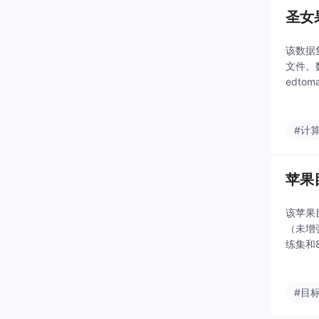
圣女
该数据集
文件。数
edto
张）和
#计
苹果
该苹果
（未增
练集和8
#目