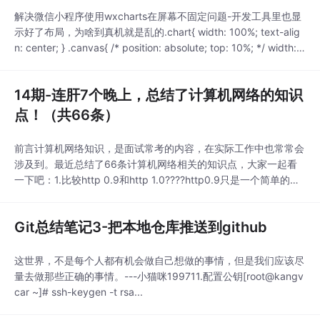
机就是乱的
解决微信小程序使用wxcharts在屏幕不固定问题-开发工具里也显
示好了布局，为啥到真机就是乱的.chart{ width: 100%; text-alig
n: center; } .canvas{ /* position: absolute; top: 10%; */ width: 1
00%; height: 600rpx; transform: scale(0.7) }js文件里设置了w...
14期-连肝7个晚上，总结了计算机网络的知识
点！（共66条）
前言计算机网络知识，是面试常考的内容，在实际工作中也常常会
涉及到。最近总结了66条计算机网络相关的知识点，大家一起看
一下吧：1.比较http 0.9和http 1.0????http0.9只是一个简单的协
议，只有一个GET方法，没有首部，目标用来获取HTML。HTTP1.
0协议大量内容：首部，响应码，重定向，错误，条件请求，内容
Git总结笔记3-把本地仓库推送到github
编码等。http0.9流程：客户端，构建请求，通过DNS查询IP地
址，
这世界，不是每个人都有机会做自己想做的事情，但是我们应该尽
量去做那些正确的事情。---小猫咪199711.配置公钥[root@kangv
car ~]# ssh-keygen -t rsa...