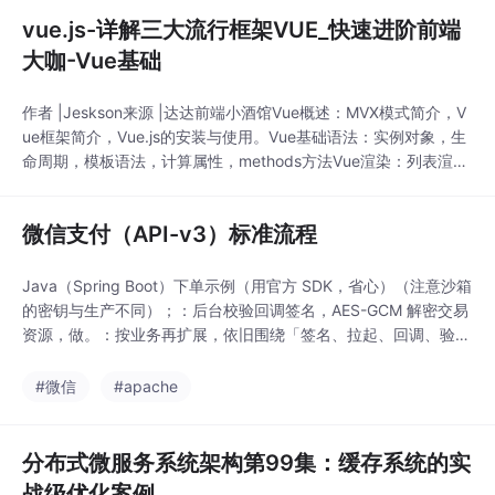
vue.js-详解三大流行框架VUE_快速进阶前端
大咖-Vue基础
作者 |Jeskson来源 |达达前端小酒馆Vue概述：MVX模式简介，V
ue框架简介，Vue.js的安装与使用。Vue基础语法：实例对象，生
命周期，模板语法，计算属性，methods方法Vue渲染：列表渲
染，条件渲染Vue事件与表单：事件处理，事件对象，事件委派，
表单处理MVX模式简介：MVX框架模式：MVC+MVP+MVVMMV
微信支付（API-v3）标准流程
C:Model模型+V...
Java（Spring Boot）下单示例（用官方 SDK，省心）（注意沙箱
的密钥与生产不同）；：后台校验回调签名，AES-GCM 解密交易
资源，做。：按业务再扩展，依旧围绕「签名、拉起、回调、验
签」。：你的服务器向微信「统一下单」接口发起请求，拿到。用
于：前端失败但实际已扣款、或回调迟迟未到等。三、后端：统一
#微信
#apache
下单（JSAPI/小程序）四、前端：拉起支付（小程序/Taro）一、
整体时序（JSAPI
分布式微服务系统架构第99集：缓存系统的实
战级优化案例