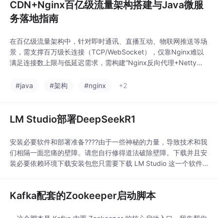
CDN+Nginx百亿级流量架构搭建与Java微服
务落地指南
在百亿级流量架构中，针对即时通讯、直播互动、物联网推送等场
景，需支撑百万级长连接（TCP/WebSocket），仅靠Nginx难以
满足连接数上限与低延迟需求，需构建“Nginx反向代理+Netty服
务集群”架构，Nginx负责负载分发、SSL卸载、连接复用，Netty
负责核心长连接维护与业务处理，协同实现百万级长连接承载。核
#java
#架构
#nginx
+2
心业务域拆分：用户服务（用户登录、信息管理）、商品服务（商
品查询、库存管理
LM Studio部署DeepSeekR1
安装必要软件和部署准备????由于一些神秘的力量，导致技术和我
们相隔一面悲痛的壁障。请您自行修得道法破除壁障。下载并且安
装必要依赖环境下载安装包您只需要下载 LM Studio 这一个软件
包即可完成DeepseekR1的部署。????下载传送门：https://lmstu
dio.ai/download下载完成以后，您就可以获得一个如下图的安装
Kafka配套的Zookeeper启动脚本
包：安装LM Studio鼠标右键管理员身份运行：运行后