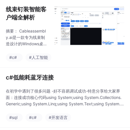
业POI信息，并整合双
网完成许可证验
平台数据自动去重。核
线束钉装智能客
心功能包括：多城市并
户端全解析
行检索、AI电话补全
（基于百度千帆智能搜
摘要： Cableassembl
索）、Excel导出（含公
y.ai是一款专为线束制
司名/电话/地址等字
造设计的Windows桌面
段）。程序采用逐条精
软件，支持DXF/DWG/
准查询策略提高电话补
SVG/PDF图纸导入与编
#c#
#人工智能
全成功率，提供API测试
辑，提供加工流程配
窗口用于调试，配置信
置、MES工单对接和AI
息本地加密存储。适用
工艺辅助功能。核心功
c#低能耗蓝牙连接
于销售/市场
能包括矢量图元编辑、
分步加工流程绑定、副
在初学中遇到了很多问题 -好不容易调试成功-特意分享给大家界
屏投放、MES系统集成
面：连接成功核心代码using System;using System.Collections.
以及智能工艺问答。软
Generic;using System.Linq;using System.Text;using System.T
件采用.hailan工程文件
hreading.Tasks;using Windows.Devices.Bluetooth;using Windo
格式保存完整项目状
ws.Dev
#sql
#c#
#开发语言
态，支持多显示器投影
校准，并内置版本更新