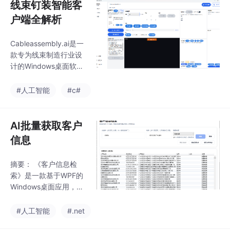
线束钉装智能客
户端全解析
Cableassembly.ai是一
款专为线束制造行业设
计的Windows桌面软
件，整合了图纸编辑、
加工流程配置、MES对
#人工智能
#c#
接和AI工艺辅助等功
能。核心功能包括多格
式图纸导入（DXF/DW
AI批量获取客户
G/SVG/PDF）、矢量编
信息
辑、加工流程可视化分
步绑定、副屏投放（支
摘要： 《客户信息检
持多屏拼接）、MES工
索》是一款基于WPF的
单对接以及AI智能工艺
Windows桌面应用，支
问答。该软件采用.haila
持通过高德/百度地图A
n工程文件格式保存项
PI按行业关键词（如“线
#人工智能
#.net
目，支持离线操作大部
束|模具”）批量检索企
分功能。首次安装需联