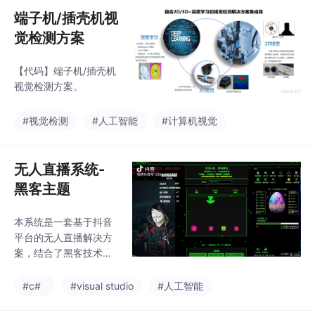
检查机制。安装需Wind
端子机/插壳机视
ows 10
觉检测方案
【代码】端子机/插壳机
视觉检测方案。
#视觉检测
#人工智能
#计算机视觉
无人直播系统-
黑客主题
本系统是一套基于抖音
平台的无人直播解决方
案，结合了黑客技术元
素和人工智能交互功
能。系统主要包含以下
#c#
#visual studio
#人工智能
核心模块：抖音弹幕监
听系统 - 实时捕获抖音