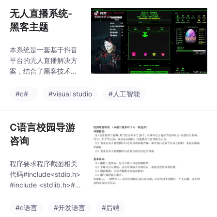
直播间各类消息桌面宠
无人直播系统-
物AI助手 - 具备语音播
黑客主题
报和视频互动功能黑客
工具集成 - 提供多种网
本系统是一套基于抖音
络安全相关功能智能AI
平台的无人直播解决方
对话系统 - 基于Ollama
案，结合了黑客技术元
的大模型交互能力
素和人工智能交互功
能。系统主要包含以下
#c#
#visual studio
#人工智能
核心模块：抖音弹幕监
听系统 - 实时捕获抖音
直播间各类消息桌面宠
C语言校园导游
物AI助手 - 具备语音播
咨询
报和视频互动功能黑客
工具集成 - 提供多种网
程序要求程序截图相关
络安全相关功能智能AI
代码#include<stdio.h>
对话系统 - 基于Ollama
#include <stdlib.h>#in
的大模型交互能力
clude<string.h>#defin
e INFINITY 10000#de
#c语言
#开发语言
#后端
fine M 20/*最大顶点数