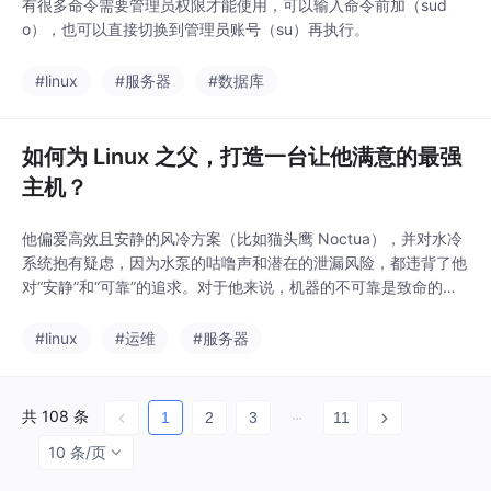
有很多命令需要管理员权限才能使用，可以输入命令前加（sud
o），也可以直接切换到管理员账号（su）再执行。
#linux
#服务器
#数据库
如何为 Linux 之父，打造一台让他满意的最强
主机？
他偏爱高效且安静的风冷方案（比如猫头鹰 Noctua），并对水冷
系统抱有疑虑，因为水泵的咕噜声和潜在的泄漏风险，都违背了他
对“安静”和“可靠”的追求。对于他来说，机器的不可靠是致命的，
因为他写的代码运行在全球数百万台设备上。这个视频看完后让我
对于工作设备的硬件有了重新的认识，真正的“最强”并非来自最昂
#linux
#运维
#服务器
贵的硬件堆料，而是源于对使用者工作流和生活态度的深刻理解。
“（看到别人基于我的项目创造了十亿美元公
共 108 条
1
2
3
11
10 条/页