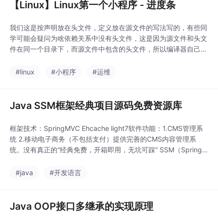
【Linux】Linux第一个小程序 - 进度条
我们这是按声明放在头文件，定义放在源文件的写法写的，有些同
学可能会疑问为啥依赖关系中没有头文件，这是因为源文件和头文
件在同一个目录下，而源文件中包含的头文件，所以编译器自己能
找到头文件。：通过 “数据暂存 + 批量传输”，减少低速设备（如
终端）的 IO 次数，平衡高速内存与低速外设之间的读写速度差，
#linux
#小程序
#运维
从而提升整体 IO 效率。输出，两位数（如 10）变为一位数（如
9）时，前一个数的末尾字符（如 “
Java SSM框架经典项目源码免费资源库
框架技术：SpringMVC Ehcache light7软件功能：1.CMS管理系
统 2.移动电子商务（不包括支付）提供完善的CMS内容管理系
统。没有真正的“经典免费，开箱即用，无坑可踩” SSM（Spring +
SpringMVC + MyBatis）项目源代码库-所有标榜“完整商业级”和
“零配置运行”的资源基本上都存在。SSM “经典”不是代码量，而是
#java
#开发语言
对每一个 XML 对配置项副作用的理解
Java OOP接口多继承的实现原理