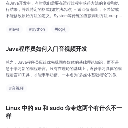
在Java开发中，有时我们需要在运行过程中获得方法的名称和执
行结果，并以特定的格式(如方法名称) = 返回值)输出，不希望或
不能修改原始方法的定义。System等传统的直接调用方法.out.pri
ntln(FooClass.barMethod()，只能打印方法的返回值，不能直接
获取方法名称。请检查方法名和参数类型是否正确。// System.ou
#java
#python
#log4j
t.println("\n--- 尝试调用私有方法
Java程序员如何入门音视频开发
总之，Java程序员应该优先巩固多媒体的基础理论知识，而不是
急于学习新的编程语言。只有在理论的基础上，逐步学习具体的编
程语言和工具，才能事半功倍。一本名为“多媒体基础概论”的教科
书（试图找到电子版本）是一本理想的入门级书籍，涵盖了多媒体
技术的核心概念和原则，为后续学习奠定了坚实的基础。成功的关
#音视频
键在于循序渐进，从扎实的理论基础入手。与经验丰富的音视频开
发者交流，可以快速获取有价值的信息，解决问题。例
Linux 中的 su 和 sudo 命令这两个有什么不一
样