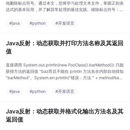
地删除标点符号。通过本文，您将学习处理文本文件，掌握正则表
达式的基本应用，并了解异常处理的最佳实践。移除标点符号：
使用String.replaceAll(String regex, String replacement)方法，
结合正则表达式去除标点符号。阅读文件内容： 使用java.nio.file.
#java
#python
#开发语言
Files类可以很容易地读取整个
Java反射：动态获取并打印方法名称及其返回
值
直接调用 System.out.println(new FooClass().barMethod()) 只能
获得方法的返回值 "baz而且不能在 println 方法名在内部自动得知
"barMethod"。System.err.println("错误：方法 " + methodNam
e + " 执行时抛出异常：" + e.getCause().getMessage());反射操
作的性能通常低于直
#java
#python
#开发语言
Java反射：动态获取并格式化输出方法名及其
返回值