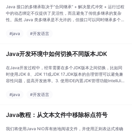
Java 接口的多继承取决于“合同继承” + 解决显式冲突 + 运行过程
中的动态绑定不仅提供了灵活性，而且避免了传统多继承的复杂
性。虽然 Java 类多继承是不允许的，但接口可以同时继承多个其
他接口，这就是所谓的“多继承”。接口多继承的实现不涉及状态(字
段)，只涉及行为合同(方法声明)，避免了传统多继承中的“菱形问
#java
#开发语言
题”（Diamond Problem）。接口 C 继承了 A 和 B，因此，任何实
现
Java开发环境中如何切换不同版本JDK
在Java开发过程中，经常需要在多个JDK版本之间切换，比如同
时使用JDK 8、JDK 11或JDK 17.JDK版本的合理管理可以避免兼
容性问题，提高开发效率。3. 使用IDE内置JDK管理功能IntelliJiJI
DE的主流IDE IDEA、Eclipse支持项目级JDK配置，无需全局切
换。修改系统环境变量 JAVA_HOME 和更新 PATH 指定目前使用
#java
#开发语言
的JDK版本。专门管理Java生态系
Java教程：从文本文件中移除标点符号
我们将使用Java NIO库有效地阅读文件，并使用正则表达式准确